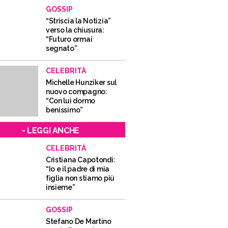
GOSSIP
“Striscia la Notizia”
verso la chiusura:
“Futuro ormai
segnato”
CELEBRITÀ
Michelle Hunziker sul
nuovo compagno:
“Con lui dormo
benissimo”
- LEGGI ANCHE
CELEBRITÀ
Cristiana Capotondi:
“Io e il padre di mia
figlia non stiamo più
insieme”
GOSSIP
Stefano De Martino