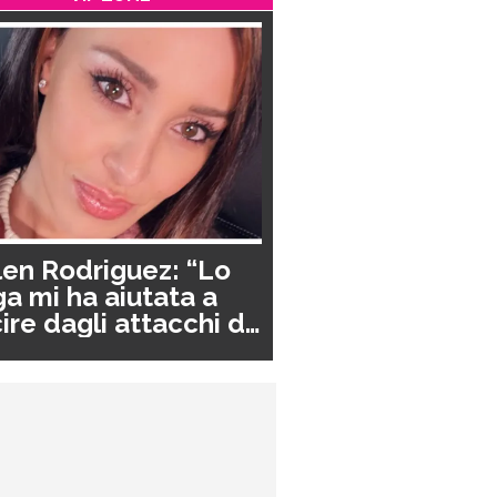
en Rodriguez: “Lo
a mi ha aiutata a
ire dagli attacchi di
nico”