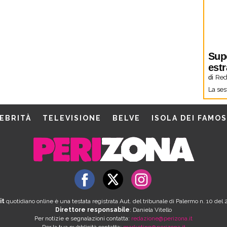
Sup
estr
di
Red
La ses
EBRITÀ
TELEVISIONE
BELVE
ISOLA DEI FAMOS
it
quotidiano online è una testata registrata Aut. del tribunale di Palermo n. 10 de
Direttore responsabile
: Daniela Vitello
Per notizie e segnalazioni contatta:
redazione@perizona.it