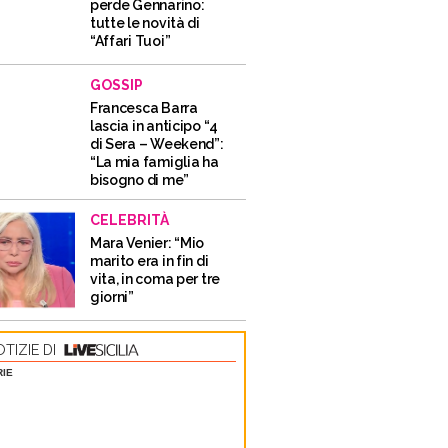
perde Gennarino:
tutte le novità di
“Affari Tuoi”
GOSSIP
Francesca Barra
lascia in anticipo “4
di Sera – Weekend”:
“La mia famiglia ha
bisogno di me”
CELEBRITÀ
Mara Venier: “Mio
marito era in fin di
vita, in coma per tre
giorni”
TIZIE DI
RIE