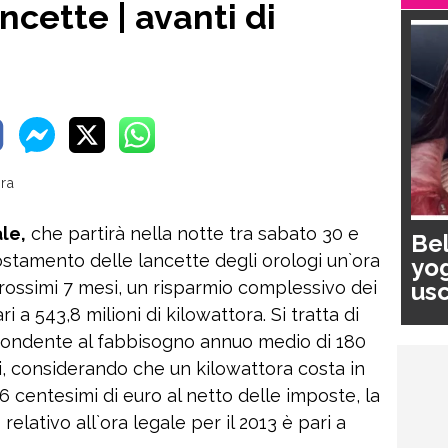
ncette | avanti di
le,
che partirà nella notte tra sabato 30 e
Bel
stamento delle lancette degli orologi un`ora
yog
usc
prossimi 7 mesi, un risparmio complessivo dei
pa
i a 543,8 milioni di kilowattora. Si tratta di
spondente al fabbisogno annuo medio di 180
sti, considerando che un kilowattora costa in
,6 centesimi di euro al netto delle imposte, la
elativo all`ora legale per il 2013 è pari a