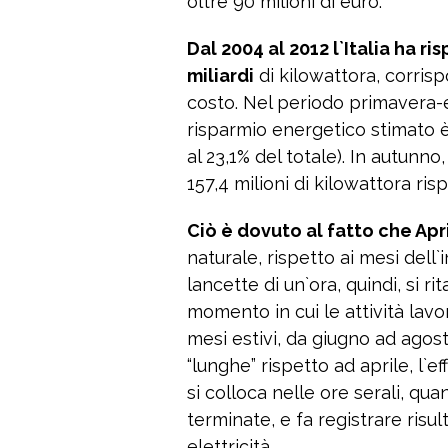
oltre 90 milioni di euro.
Dal 2004 al 2012 l`Italia ha 
miliardi
di kilowattora, corrisp
costo. Nel periodo primavera-e
risparmio energetico stimato è 
al 23,1% del totale). In autunno
157,4 milioni di kilowattora risp
Ciò è dovuto al fatto che Apr
naturale, rispetto ai mesi dell
lancette di un`ora, quindi, si rit
momento in cui le attività lav
mesi estivi, da giugno ad agost
“lunghe” rispetto ad aprile, l`
si colloca nelle ore serali, qua
terminate, e fa registrare risul
elettricità.