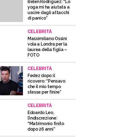
Belen Rodriguez: “Lo
yoga mi ha aiutata a
uscire dagli attacchi
di panico”
CELEBRITÀ
Massimiliano Ossini
vola a Londra per la
laurea della figlia –
FOTO
CELEBRITÀ
Fedez dopo il
ricovero: “Pensavo
che il mio tempo
stesse per finire”
CELEBRITÀ
Edoardo Leo,
l’indiscrezione:
“Matrimonio finito
dopo 26 anni”