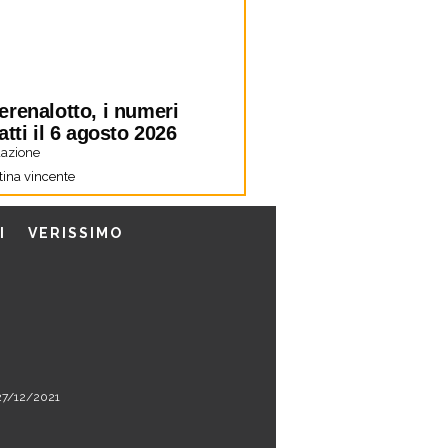
erenalotto, i numeri
atti il 6 agosto 2026
azione
tina vincente
I
VERISSIMO
l 27/12/2021