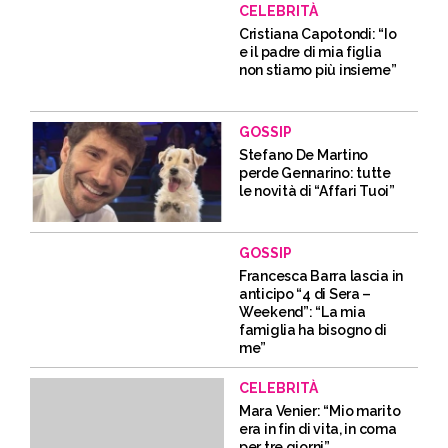
CELEBRITÀ
Cristiana Capotondi: “Io
e il padre di mia figlia
non stiamo più insieme”
GOSSIP
Stefano De Martino
perde Gennarino: tutte
le novità di “Affari Tuoi”
GOSSIP
Francesca Barra lascia in
anticipo “4 di Sera –
Weekend”: “La mia
famiglia ha bisogno di
me”
CELEBRITÀ
Mara Venier: “Mio marito
era in fin di vita, in coma
per tre giorni”