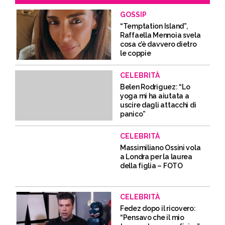
GOSSIP
“Temptation Island”,
Raffaella Mennoia svela
cosa c’è davvero dietro
le coppie
CELEBRITÀ
Belen Rodriguez: “Lo
yoga mi ha aiutata a
uscire dagli attacchi di
panico”
CELEBRITÀ
Massimiliano Ossini vola
a Londra per la laurea
della figlia – FOTO
CELEBRITÀ
Fedez dopo il ricovero:
“Pensavo che il mio