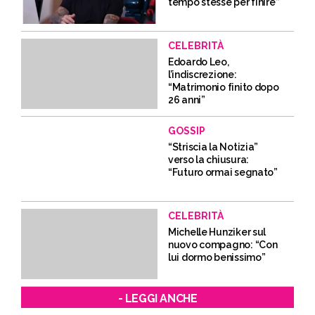
tempo stesse per finire”
CELEBRITÀ
Edoardo Leo,
l’indiscrezione:
“Matrimonio finito dopo
26 anni”
GOSSIP
“Striscia la Notizia”
verso la chiusura:
“Futuro ormai segnato”
CELEBRITÀ
Michelle Hunziker sul
nuovo compagno: “Con
lui dormo benissimo”
- LEGGI ANCHE