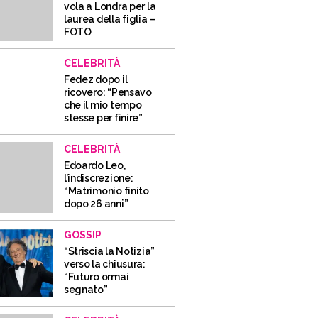
vola a Londra per la
laurea della figlia –
FOTO
CELEBRITÀ
Fedez dopo il
ricovero: “Pensavo
che il mio tempo
stesse per finire”
CELEBRITÀ
Edoardo Leo,
l’indiscrezione:
“Matrimonio finito
dopo 26 anni”
GOSSIP
“Striscia la Notizia”
verso la chiusura:
“Futuro ormai
segnato”