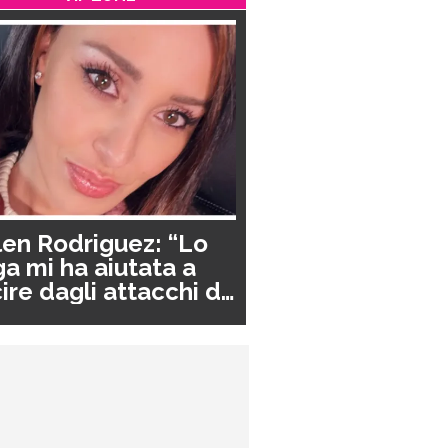
en Rodriguez: “Lo
a mi ha aiutata a
ire dagli attacchi di
nico”