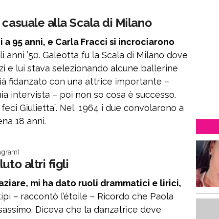
 casuale alla Scala di Milano
 95 anni, e Carla Fracci si incrociarono
li anni ’50. Galeotta fu la Scala di Milano dove
zi e lui stava selezionando alcune ballerine
 già fidanzato con una attrice importante –
ia intervista – poi non so cosa è successo.
eci Giulietta”. Nel 1964 i due convolarono a
na 18 anni.
tagram)
to altri figli
iare, mi ha dato ruoli drammatici e lirici,
tipi – raccontò l’étoile – Ricordo che Paola
sassimo. Diceva che la danzatrice deve