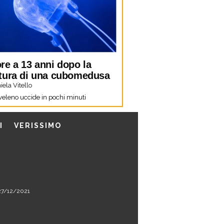
re a 13 anni dopo la
tura di una cubomedusa
ela Vitello
 veleno uccide in pochi minuti
I
VERISSIMO
l 27/12/2021