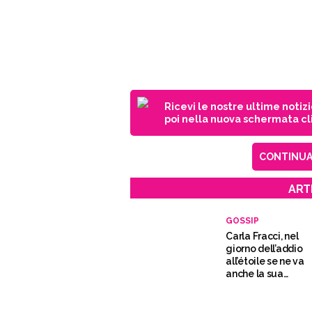
Ricevi le nostre ultime notiz
poi nella nuova schermata cli
CONTINUA 
ART
GOSSIP
Carla Fracci, nel
giorno dell’addio
all’étoile se ne va
anche la sua
maestra di danza