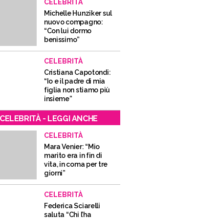
CELEBRITÀ
Michelle Hunziker sul
nuovo compagno:
“Con lui dormo
benissimo”
CELEBRITÀ
Cristiana Capotondi:
“Io e il padre di mia
figlia non stiamo più
insieme”
CELEBRITÀ - LEGGI ANCHE
CELEBRITÀ
Mara Venier: “Mio
marito era in fin di
vita, in coma per tre
giorni”
CELEBRITÀ
Federica Sciarelli
saluta “Chi l’ha