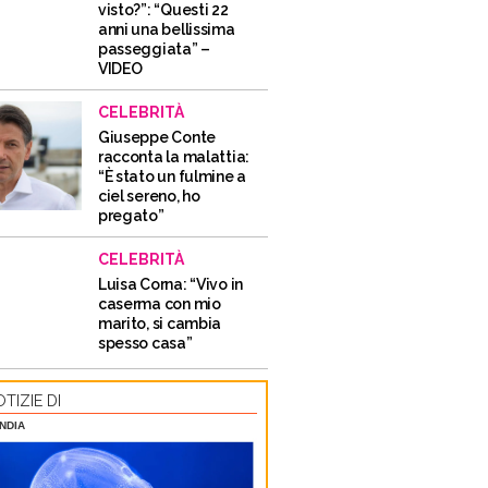
visto?”: “Questi 22
anni una bellissima
passeggiata” –
VIDEO
CELEBRITÀ
Giuseppe Conte
racconta la malattia:
“È stato un fulmine a
ciel sereno, ho
pregato”
CELEBRITÀ
Luisa Corna: “Vivo in
caserma con mio
marito, si cambia
spesso casa”
TIZIE DI
NDIA