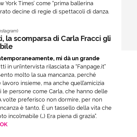
ew York Times’ come “prima ballerina
curato decine di regie di spettacoli di danza.
Instagram)
la scomparsa di Carla Fracci gli
bile
ontemporaneamente, mi dà un grande
 in un’intervista rilasciata a “Fanpage.it”
Sento molto la sua mancanza, perché
e lavoro insieme, ma anche quell’amicizia
ci le persone come Carla, che hanno delle
 A volte preferisco non dormire, per non
ncanza è tanto. È un tassello della vita che
o incolmabile (…) Era piena di grazia”.
OOK