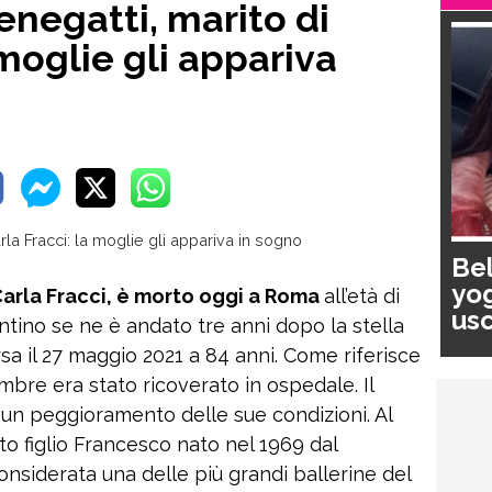
negatti, marito di
 moglie gli appariva
Bel
yog
arla Fracci, è morto oggi a Roma
all’età di
usc
rentino se ne è andato tre anni dopo la stella
pa
a il 27 maggio 2021 a 84 anni. Come riferisce
mbre era stato ricoverato in ospedale. Il
n peggioramento delle sue condizioni. Al
mato figlio Francesco nato nel 1969 dal
onsiderata una delle più grandi ballerine del