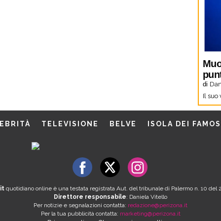
Muo
pun
di
Dani
Il suo
EBRITÀ
TELEVISIONE
BELVE
ISOLA DEI FAMOS
it
quotidiano online è una testata registrata Aut. del tribunale di Palermo n. 10 de
Direttore responsabile
: Daniela Vitello
Per notizie e segnalazioni contatta:
redazione@perizona.it
Per la tua pubblicità contatta:
marketing@perizona.it