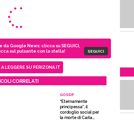
ie da Google News: clicca su SEGUICI,
cca sul pulsante con la stella!
SEGUICI
A LEGGERE SU PERIZONA.IT
ICOLI CORRELATI
GOSSIP
“Eternamente
principessa”, il
cordoglio social per
la morte di Carla
Fracci