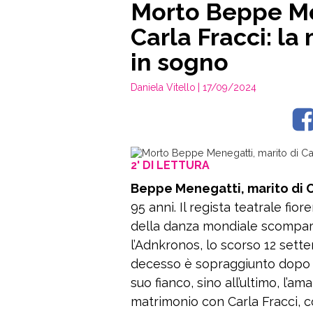
Morto Beppe Me
Carla Fracci: la
in sogno
Daniela Vitello
| 17/09/2024
2' DI LETTURA
Beppe Menegatti, marito di C
95 anni. Il regista teatrale fio
della danza mondiale scompars
l’Adnkronos, lo scorso 12 sette
decesso è sopraggiunto dopo u
suo fianco, sino all’ultimo, l’a
matrimonio con Carla Fracci, c