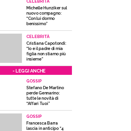
CELEBRITÀ
Michelle Hunziker sul
nuovo compagno:
“Con lui dormo
benissimo”
CELEBRITÀ
Cristiana Capotondi:
“Io e il padre di mia
figlia non stiamo più
insieme”
- LEGGI ANCHE
GOSSIP
Stefano De Martino
perde Gennarino:
tutte le novità di
“Affari Tuoi”
GOSSIP
Francesca Barra
lascia in anticipo “4