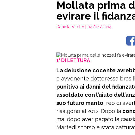
Mollata prima de
evirare il fidanz
Daniela Vitello
| 04/04/2014
1' DI LETTURA
La delusione cocente avrebbe
e avvenente dottoressa brasili
punitiva ai danni del fidanza
assoldato con l’aiuto dell’an
suo futuro marito
, reo di aver
risalgono al 2012. Dopo la
cond
ma, dopo aver pagato la cauzi
Martedì scorso è stata cattur