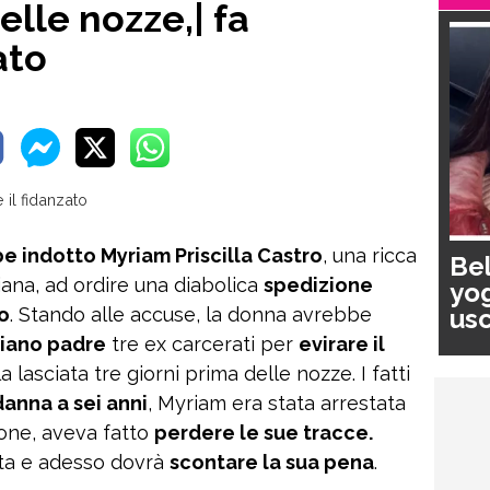
lle nozze,| fa
ato
 indotto Myriam Priscilla Castro
, una ricca
Bel
ana, ad ordire una diabolica
spedizione
yog
usc
to
. Stando alle accuse, la donna avrebbe
pa
ziano padre
tre ex carcerati per
evirare il
la lasciata tre giorni prima delle nozze. I fatti
anna a sei anni
, Myriam era stata arrestata
one, aveva fatto
perdere le sue tracce.
ata e adesso dovrà
scontare la sua pena
.