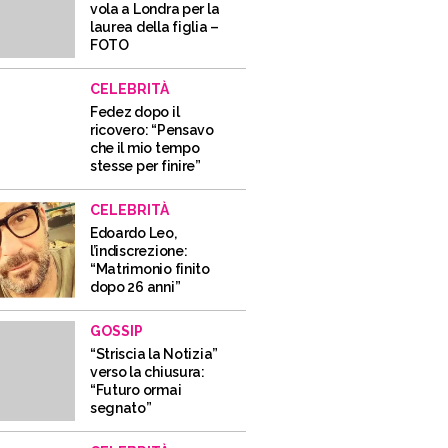
vola a Londra per la
laurea della figlia –
FOTO
CELEBRITÀ
Fedez dopo il
ricovero: “Pensavo
che il mio tempo
stesse per finire”
CELEBRITÀ
Edoardo Leo,
l’indiscrezione:
“Matrimonio finito
dopo 26 anni”
GOSSIP
“Striscia la Notizia”
verso la chiusura:
“Futuro ormai
segnato”