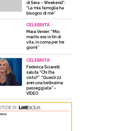
di Sera – Weekend”:
“La mia famiglia ha
bisogno di me”
CELEBRITÀ
Mara Venier: “Mio
marito era in fin di
vita, in coma per tre
giorni”
CELEBRITÀ
Federica Sciarelli
saluta “Chi l’ha
visto?”: “Questi 22
anni una bellissima
passeggiata” –
VIDEO
TIZIE DI
NDIA