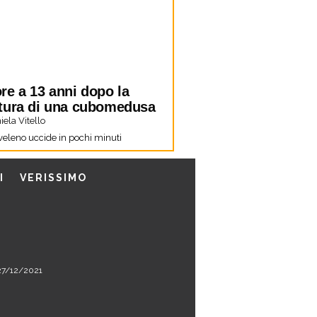
re a 13 anni dopo la
tura di una cubomedusa
ela Vitello
 veleno uccide in pochi minuti
I
VERISSIMO
l 27/12/2021