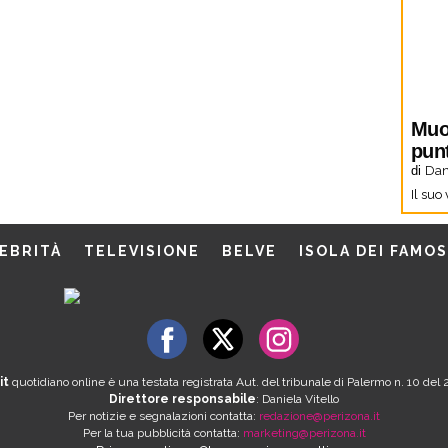
Muo
pun
di
Dani
Il suo
EBRITÀ
TELEVISIONE
BELVE
ISOLA DEI FAMOS
it
quotidiano online è una testata registrata Aut. del tribunale di Palermo n. 10 de
Direttore responsabile
: Daniela Vitello
Per notizie e segnalazioni contatta:
redazione@perizona.it
Per la tua pubblicità contatta:
marketing@perizona.it