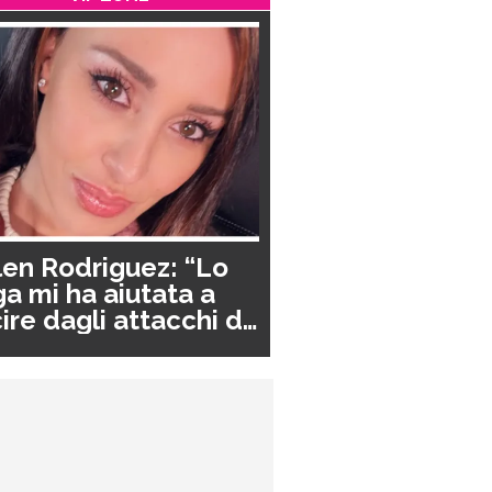
en Rodriguez: “Lo
a mi ha aiutata a
ire dagli attacchi di
nico”