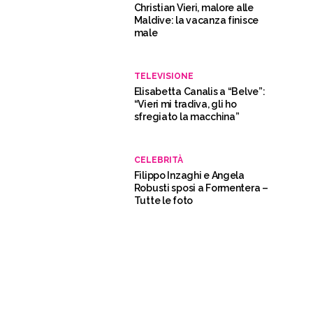
Christian Vieri, malore alle
Maldive: la vacanza finisce
male
TELEVISIONE
Elisabetta Canalis a “Belve”:
“Vieri mi tradiva, gli ho
sfregiato la macchina”
CELEBRITÀ
Filippo Inzaghi e Angela
Robusti sposi a Formentera –
Tutte le foto