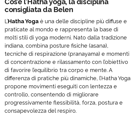
Cos’è l’Hatha yoga, la disciplina
consigliata da Belen
Email
L’
Hatha Yoga
è una delle discipline più diffuse e
praticate al mondo e rappresenta la base di
Continuando accetti i
termini
molti stili di yoga moderni. Nato dalla tradizione
della privacy policy
indiana, combina posture fisiche (asana),
tecniche di respirazione (pranayama) e momenti
di concentrazione e rilassamento con l’obiettivo
oppure
di favorire l’equilibrio tra corpo e mente. A
differenza di pratiche più dinamiche, l’Hatha Yoga
Accedi tramite Facebook
propone movimenti eseguiti con lentezza e
controllo, consentendo di migliorare
Chiudi
progressivamente flessibilità, forza, postura e
consapevolezza del respiro.