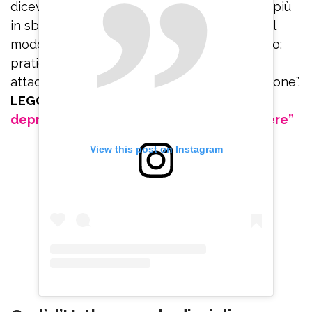
dicevano: ‘Respira’. Io ci provavo ma andavo più
in sbatti. Invece bisogna imparare a farlo nel
modo corretto. Quindi rinnovo il mio consiglio:
praticate Hatha yoga se volete uscire dagli
attacchi di panico che portano alla depressione”.
LEGGI ANCHE:
Belen Rodriguez e la
depressione: “Sono sparita per sopravvivere”
View this post on Instagram
Iscriviti
gratis
alla
newsletter