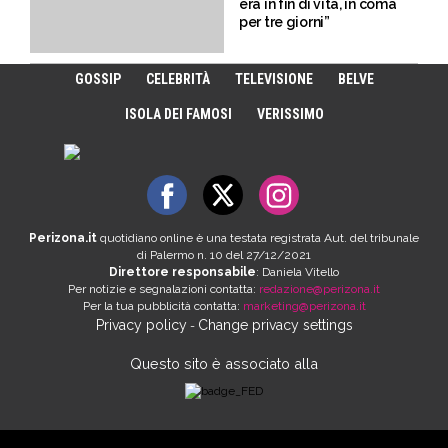
era in fin di vita, in coma
per tre giorni”
GOSSIP
CELEBRITÀ
TELEVISIONE
BELVE
ISOLA DEI FAMOSI
VERISSIMO
Perizona.it
quotidiano online è una testata registrata Aut. del tribunale
di Palermo n. 10 del 27/12/2021
Direttore responsabile
: Daniela Vitello
Per notizie e segnalazioni contatta:
redazione@perizona.it
Per la tua pubblicità contatta:
marketing@perizona.it
Privacy policy
Change privacy settings
-
Questo sito è associato alla