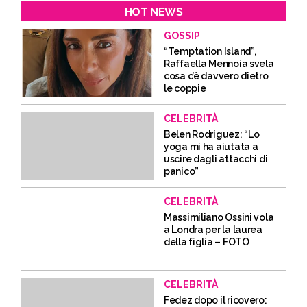
HOT NEWS
GOSSIP
“Temptation Island”,
Raffaella Mennoia svela
cosa c’è davvero dietro
le coppie
CELEBRITÀ
Belen Rodriguez: “Lo
yoga mi ha aiutata a
uscire dagli attacchi di
panico”
CELEBRITÀ
Massimiliano Ossini vola
a Londra per la laurea
della figlia – FOTO
CELEBRITÀ
Fedez dopo il ricovero: