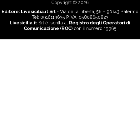
Copyright © 2026
Editore:
Livesicilia.it Srl
- Via della Libertà, 56 – 90143 Palermo
Tel: 0916119635 P.IVA: 05808650823
Livesicilia.it
Srl è iscritta al
Registro degli Operatori di
Comunicazione (ROC)
con il numero 19965