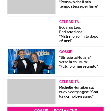
“Pensavo che il mio
tempo stesse per finire”
CELEBRITÀ
Edoardo Leo,
l’indiscrezione:
“Matrimonio finito dopo
26 anni”
GOSSIP
“Striscia la Notizia”
verso la chiusura:
“Futuro ormai segnato”
CELEBRITÀ
Michelle Hunziker sul
nuovo compagno: “Con
lui dormo benissimo”
GOSSIP - LEGGI ANCHE