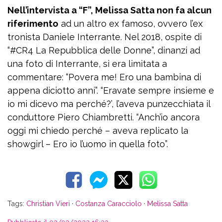
Nell’intervista a “F”, Melissa Satta non fa alcun
riferimento
ad un altro ex famoso, ovvero l’ex
tronista Daniele Interrante. Nel 2018, ospite di
“#CR4 La Repubblica delle Donne”, dinanzi ad
una foto di Interrante, si era limitata a
commentare: “Povera me! Ero una bambina di
appena diciotto anni”. “Eravate sempre insieme e
io mi dicevo ma perché?’, l’aveva punzecchiata il
conduttore Piero Chiambretti. “Anch’io ancora
oggi mi chiedo perché – aveva replicato la
showgirl – Ero io l’uomo in quella foto”.
Tags:
Christian Vieri
·
Costanza Caracciolo
·
Melissa Satta