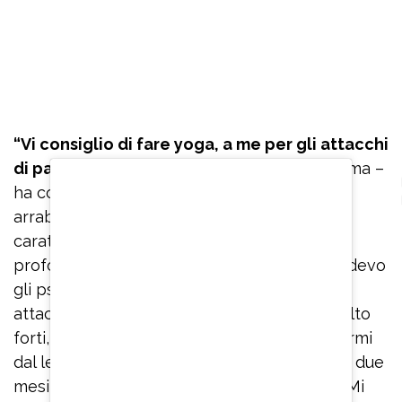
“Vi consiglio di fare yoga, a me per gli attacchi
di panico
è servito veramente tanto, mi calma –
ha confidato – Se ho paura o inizio ad
arrabbiarmi per qualcosa perché ho un
caratterino non molto facile, inspiro
profondamente. Quando stavo male e prendevo
gli psicofarmaci, quando mi arrivavano gli
attacchi di panico che erano veramente molto
forti, ero immobilizzata, non riuscivo ad alzarmi
dal letto e ad uscire dalla stanza. Sono stata due
mesi rinchiusa in casa, con le tende chiuse. Mi