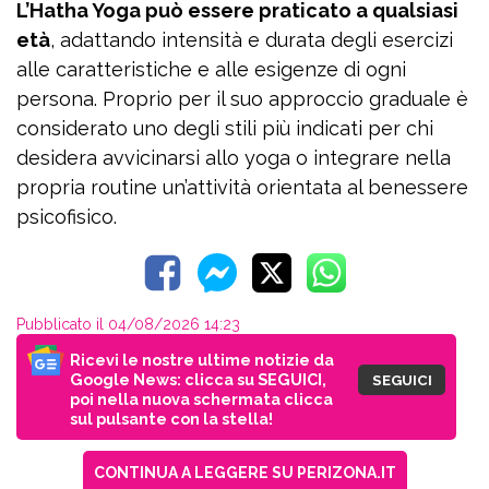
L’Hatha Yoga può essere praticato a qualsiasi
età
, adattando intensità e durata degli esercizi
alle caratteristiche e alle esigenze di ogni
persona. Proprio per il suo approccio graduale è
considerato uno degli stili più indicati per chi
desidera avvicinarsi allo yoga o integrare nella
propria routine un’attività orientata al benessere
psicofisico.
Pubblicato il 04/08/2026 14:23
Ricevi le nostre ultime notizie da
Google News: clicca su SEGUICI,
SEGUICI
poi nella nuova schermata clicca
sul pulsante con la stella!
CONTINUA A LEGGERE SU PERIZONA.IT