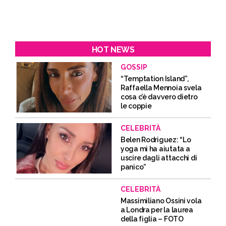
HOT NEWS
GOSSIP
“Temptation Island”,
Raffaella Mennoia svela
cosa c’è davvero dietro
le coppie
CELEBRITÀ
Belen Rodriguez: “Lo
yoga mi ha aiutata a
uscire dagli attacchi di
panico”
CELEBRITÀ
Massimiliano Ossini vola
a Londra per la laurea
della figlia – FOTO