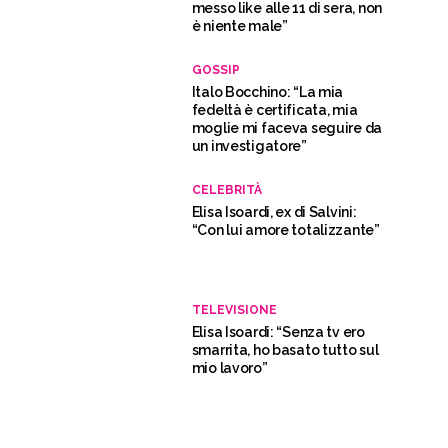
messo like alle 11 di sera, non
è niente male”
GOSSIP
Italo Bocchino: “La mia
fedeltà è certificata, mia
moglie mi faceva seguire da
un investigatore”
CELEBRITÀ
Elisa Isoardi, ex di Salvini:
“Con lui amore totalizzante”
TELEVISIONE
Elisa Isoardi: “Senza tv ero
smarrita, ho basato tutto sul
mio lavoro”