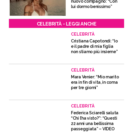
nuovo compagno: “Con
lui dormo benissimo”
CELEBRITÀ - LEGGI ANCHE
CELEBRITÀ
Cristiana Capotondi: “Io
e il padre di mia figlia
non stiamo più insieme”
CELEBRITÀ
Mara Venier: “Mio marito
era in fin di vita, in coma
per tre giorni”
CELEBRITÀ
Federica Sciarelli saluta
“Chi l’ha visto?”: “Questi
22 anni una bellissima
passeggiata” – VIDEO