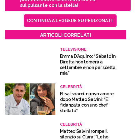
sul pulsante con la stella!
CONTINUA A LEGGERE SU PERIZONA.IT
ARTICOLI CORRELATI
TELEVISIONE
Emma D’Aquino: “Sabato in
Diretta non tornerà a
settembre e non per scelta
mia”
CELEBRITÀ
Elisa Isoardi, nuovo amore
dopo Matteo Salvini: “E’
fidanzata con uno chef
stellato”
CELEBRITÀ
Matteo Salvini rompe il
silenzio su Clara: “Le ho