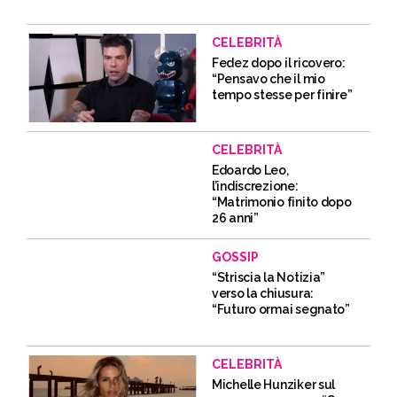
CELEBRITÀ
Fedez dopo il ricovero:
“Pensavo che il mio
tempo stesse per finire”
CELEBRITÀ
Edoardo Leo,
l’indiscrezione:
“Matrimonio finito dopo
26 anni”
GOSSIP
“Striscia la Notizia”
verso la chiusura:
“Futuro ormai segnato”
CELEBRITÀ
Michelle Hunziker sul