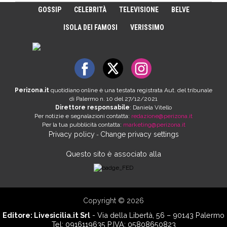
GOSSIP
CELEBRITÀ
TELEVISIONE
BELVE
ISOLA DEI FAMOSI
VERISSIMO
Perizona.it
quotidiano online è una testata registrata Aut. del tribunale
di Palermo n. 10 del 27/12/2021
Direttore responsabile
: Daniela Vitello
Per notizie e segnalazioni contatta:
redazione@perizona.it
Per la tua pubblicità contatta:
marketing@perizona.it
Privacy policy
Change privacy settings
-
Questo sito è associato alla
Copyright © 2026
Editore:
Livesicilia.it Srl
- Via della Libertà, 56 – 90143 Palermo
Tel: 0916119635 P.IVA: 05808650823