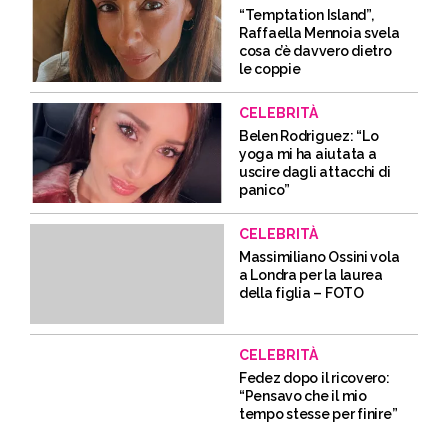
“Temptation Island”,
Raffaella Mennoia svela
cosa c’è davvero dietro
le coppie
CELEBRITÀ
Belen Rodriguez: “Lo
yoga mi ha aiutata a
uscire dagli attacchi di
panico”
CELEBRITÀ
Massimiliano Ossini vola
a Londra per la laurea
della figlia – FOTO
CELEBRITÀ
Fedez dopo il ricovero:
“Pensavo che il mio
tempo stesse per finire”