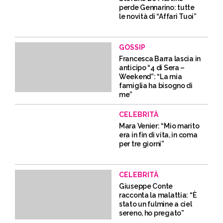
perde Gennarino: tutte
le novità di “Affari Tuoi”
GOSSIP
Francesca Barra lascia in
anticipo “4 di Sera –
Weekend”: “La mia
famiglia ha bisogno di
me”
CELEBRITÀ
Mara Venier: “Mio marito
era in fin di vita, in coma
per tre giorni”
CELEBRITÀ
Giuseppe Conte
racconta la malattia: “È
stato un fulmine a ciel
sereno, ho pregato”