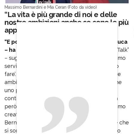
Massimo Bernardini e Mia Ceran (Foto da video)
“La vita è più grande di noi e delle
nostre ambizioni anche se sono le più
appaganti”
“E poi c’è il Vangelo che, al capitolo 17 di Luca
– ha proseguito
lo storico conduttore di “TvTalk”
– suggerisce una cosa molto saggia: ‘Dite siamo
servi inutili, abbiamo fatto quanto dovevamo
fare’. La vita è più grande di noi e delle nostre
ambizioni anche se sono le più appaganti che
uno può vivere. Sono certo che ‘TvTalk’
continuerà la sua strada, rinnovandosi senza
però perdere quel tocco speciale che abbiamo
creato tutti insieme in questi anni”. Massimo
Bernardini ha elencato tutti i direttori di rete che
si sono succeduti in questi anni, tra cui “il caro