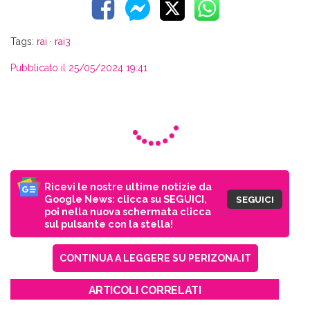
Tags:
rai
·
rai3
Pubblicato il 25/05/2024 19:41
Ricevi le nostre ultime notizie da
Google News: clicca su SEGUICI,
SEGUICI
poi nella nuova schermata clicca
sul pulsante con la stella!
CONTINUA A LEGGERE SU PERIZONA.IT
ARTICOLI CORRELATI