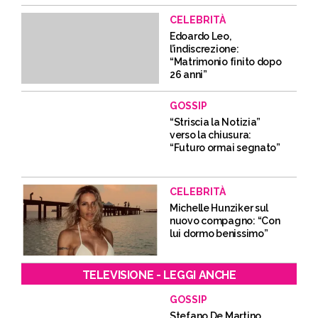
CELEBRITÀ
Edoardo Leo,
l’indiscrezione:
“Matrimonio finito dopo
26 anni”
GOSSIP
“Striscia la Notizia”
verso la chiusura:
“Futuro ormai segnato”
CELEBRITÀ
Michelle Hunziker sul
nuovo compagno: “Con
lui dormo benissimo”
TELEVISIONE - LEGGI ANCHE
GOSSIP
Stefano De Martino