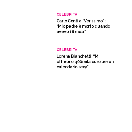
CELEBRITÀ
Carlo Conti a “Verissimo”:
“Mio padre è morto quando
avevo 18 mesi”
CELEBRITÀ
Lorena Bianchetti: “Mi
offrirono 400mila euro per un
calendario sexy”