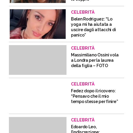
CELEBRITÀ
Belen Rodriguez: “Lo
yoga mi ha aiutata a
uscire dagli attacchi di
panico”
CELEBRITÀ
Massimiliano Ossini vola
a Londra per la laurea
della figlia – FOTO
CELEBRITÀ
Fedez dopo il ricovero:
“Pensavo che il mio
tempo stesse per finire”
CELEBRITÀ
Edoardo Leo,
l’indiscrezione: