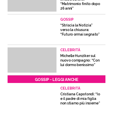
“Matrimonio finito dopo
26 anni”
GOSSIP
“Striscia la Notizia”
verso la chiusura:
“Futuro ormai segnato”
CELEBRITÀ
Michelle Hunziker sul
nuovo compagno: “Con
lui dormo benissimo”
GOSSIP - LEGGI ANCHE
CELEBRITÀ
Cristiana Capotondi: “Io
e il padre di mia figlia
non stiamo più insieme”