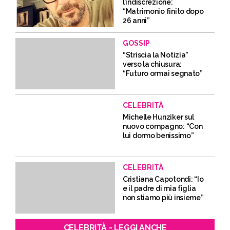
l’indiscrezione:
“Matrimonio finito dopo
26 anni”
GOSSIP
“Striscia la Notizia”
verso la chiusura:
“Futuro ormai segnato”
CELEBRITÀ
Michelle Hunziker sul
nuovo compagno: “Con
lui dormo benissimo”
CELEBRITÀ
Cristiana Capotondi: “Io
e il padre di mia figlia
non stiamo più insieme”
CELEBRITÀ - LEGGI ANCHE