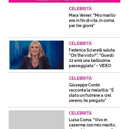
CELEBRITÀ
Mara Venier: “Mio marito
era in fin di vita, in coma
per tre giorni”
CELEBRITÀ
Federica Sciarelli saluta
“Chi l’ha visto?”: “Questi
22 anni una bellissima
passeggiata” – VIDEO
CELEBRITÀ
Giuseppe Conte
racconta la malattia: “È
stato un fulmine a ciel
sereno, ho pregato”
CELEBRITÀ
Luisa Corna: “Vivo in
caserma con mio marito,