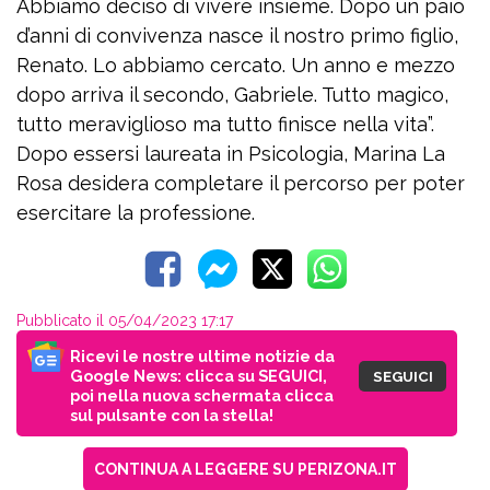
Abbiamo deciso di vivere insieme. Dopo un paio
d’anni di convivenza nasce il nostro primo figlio,
Renato. Lo abbiamo cercato. Un anno e mezzo
dopo arriva il secondo, Gabriele. Tutto magico,
tutto meraviglioso ma tutto finisce nella vita”.
Dopo essersi laureata in Psicologia, Marina La
Rosa desidera completare il percorso per poter
esercitare la professione.
Pubblicato il 05/04/2023 17:17
Ricevi le nostre ultime notizie da
Google News: clicca su SEGUICI,
SEGUICI
poi nella nuova schermata clicca
sul pulsante con la stella!
CONTINUA A LEGGERE SU PERIZONA.IT