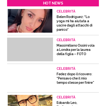
HOT NEWS
CELEBRITÀ
Belen Rodriguez: “Lo
yoga mi ha aiutata a
uscire dagli attacchi di
panico”
CELEBRITÀ
Massimiliano Ossini vola
a Londra per la laurea
della figlia – FOTO
CELEBRITÀ
Fedez dopo il ricovero:
“Pensavo che il mio
tempo stesse per finire”
CELEBRITÀ
Edoardo Leo,