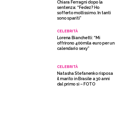
Chiara Ferragni dopo la
sentenza: “Fedez? Ho
sofferto moltissimo. In tanti
sono spariti”
CELEBRITÀ
Lorena Bianchetti: “Mi
offrirono 400mila euro per un
calendario sexy”
CELEBRITÀ
Natasha Stefanenko risposa
il marito in Brasile a 30 anni
dal primo sì – FOTO