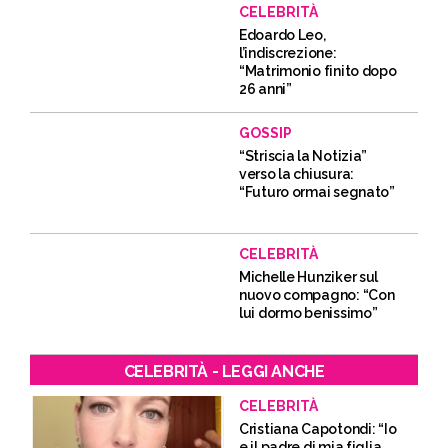
CELEBRITÀ
Edoardo Leo,
l’indiscrezione:
“Matrimonio finito dopo
26 anni”
GOSSIP
“Striscia la Notizia”
verso la chiusura:
“Futuro ormai segnato”
CELEBRITÀ
Michelle Hunziker sul
nuovo compagno: “Con
lui dormo benissimo”
CELEBRITÀ - LEGGI ANCHE
CELEBRITÀ
Cristiana Capotondi: “Io
e il padre di mia figlia