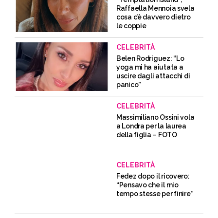
Raffaella Mennoia svela
cosa c’è davvero dietro
le coppie
CELEBRITÀ
Belen Rodriguez: “Lo
yoga mi ha aiutata a
uscire dagli attacchi di
panico”
CELEBRITÀ
Massimiliano Ossini vola
a Londra per la laurea
della figlia – FOTO
CELEBRITÀ
Fedez dopo il ricovero:
“Pensavo che il mio
tempo stesse per finire”