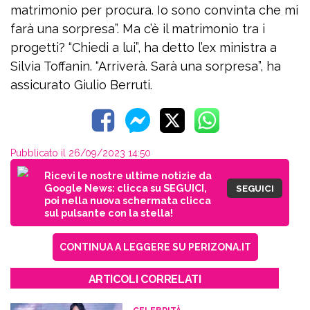
matrimonio per procura. Io sono convinta che mi
farà una sorpresa”. Ma c’è il matrimonio tra i
progetti? “Chiedi a lui”, ha detto l’ex ministra a
Silvia Toffanin. “Arriverà. Sarà una sorpresa”, ha
assicurato Giulio Berruti.
Pubblicato il 26/09/2023 14:50
Ricevi le nostre ultime notizie da
Google News: clicca su SEGUICI,
SEGUICI
poi nella nuova schermata clicca
sul pulsante con la stella!
CONTINUA A LEGGERE SU PERIZONA.IT
ARTICOLI CORRELATI