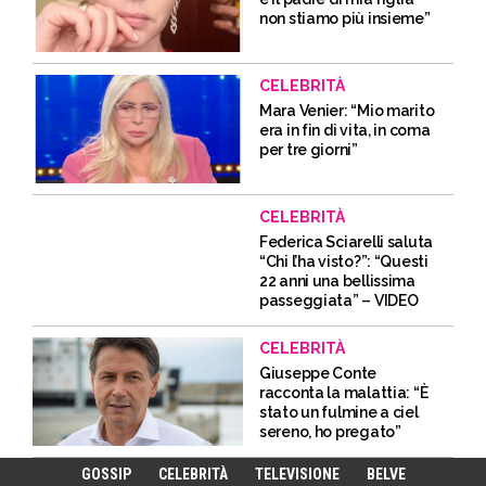
non stiamo più insieme”
CELEBRITÀ
Mara Venier: “Mio marito
era in fin di vita, in coma
per tre giorni”
CELEBRITÀ
Federica Sciarelli saluta
“Chi l’ha visto?”: “Questi
22 anni una bellissima
passeggiata” – VIDEO
CELEBRITÀ
Giuseppe Conte
racconta la malattia: “È
stato un fulmine a ciel
sereno, ho pregato”
GOSSIP
CELEBRITÀ
TELEVISIONE
BELVE