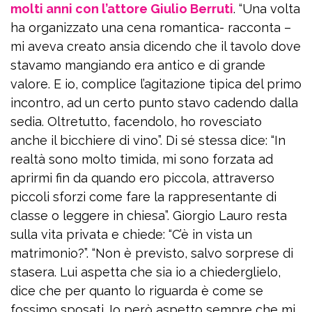
molti anni con l’attore Giulio Berruti
. “Una volta
ha organizzato una cena romantica- racconta –
mi aveva creato ansia dicendo che il tavolo dove
stavamo mangiando era antico e di grande
valore. E io, complice l’agitazione tipica del primo
incontro, ad un certo punto stavo cadendo dalla
sedia. Oltretutto, facendolo, ho rovesciato
anche il bicchiere di vino”. Di sé stessa dice: “In
realtà sono molto timida, mi sono forzata ad
aprirmi fin da quando ero piccola, attraverso
piccoli sforzi come fare la rappresentante di
classe o leggere in chiesa”. Giorgio Lauro resta
sulla vita privata e chiede: “C’è in vista un
matrimonio?”. “Non è previsto, salvo sorprese di
stasera. Lui aspetta che sia io a chiederglielo,
dice che per quanto lo riguarda è come se
fossimo sposati. Io però aspetto sempre che mi