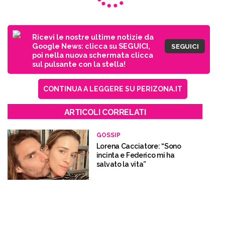
Ricevi le nostre ultime notizie da
Google News: clicca su SEGUICI,
SEGUICI
poi nella nuova schermata clicca
sul pulsante con la stella!
CONTINUA A LEGGERE SU PERIZONA.IT
ARTICOLI CORRELATI
GOSSIP
Lorena Cacciatore: “Sono
incinta e Federico mi ha
salvato la vita”