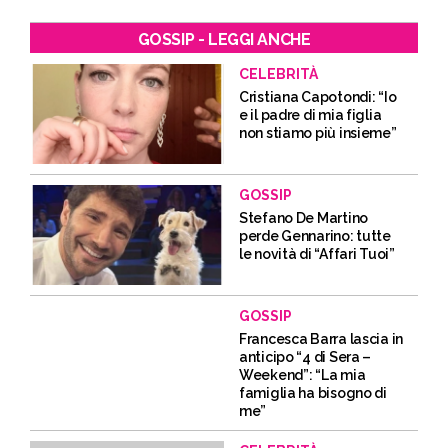
GOSSIP - LEGGI ANCHE
CELEBRITÀ
Cristiana Capotondi: “Io
e il padre di mia figlia
non stiamo più insieme”
GOSSIP
Stefano De Martino
perde Gennarino: tutte
le novità di “Affari Tuoi”
GOSSIP
Francesca Barra lascia in
anticipo “4 di Sera –
Weekend”: “La mia
famiglia ha bisogno di
me”