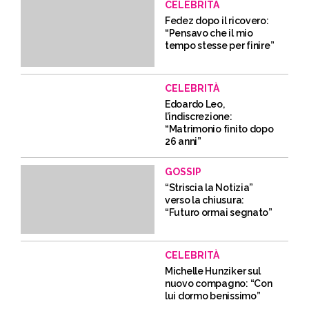
CELEBRITÀ
Fedez dopo il ricovero:
“Pensavo che il mio
tempo stesse per finire”
CELEBRITÀ
Edoardo Leo,
l’indiscrezione:
“Matrimonio finito dopo
26 anni”
GOSSIP
“Striscia la Notizia”
verso la chiusura:
“Futuro ormai segnato”
CELEBRITÀ
Michelle Hunziker sul
nuovo compagno: “Con
lui dormo benissimo”