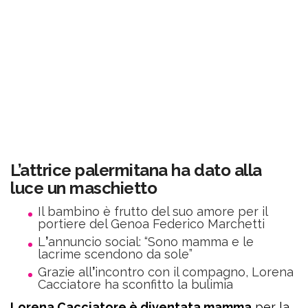
L
’
attrice palermitana ha dato alla
luce un maschietto
Il bambino è frutto del suo amore per il
portiere del Genoa Federico Marchetti
L
’
annuncio social: “Sono mamma e le
lacrime scendono da sole”
Grazie all
’
incontro con il compagno, Lorena
Cacciatore ha sconfitto la bulimia
Lorena Cacciatore è diventata mamma
per la