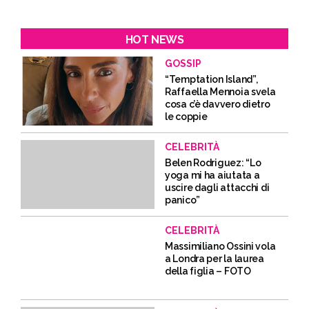
HOT NEWS
GOSSIP
“Temptation Island”,
Raffaella Mennoia svela
cosa c’è davvero dietro
le coppie
CELEBRITÀ
Belen Rodriguez: “Lo
yoga mi ha aiutata a
uscire dagli attacchi di
panico”
CELEBRITÀ
Massimiliano Ossini vola
a Londra per la laurea
della figlia – FOTO