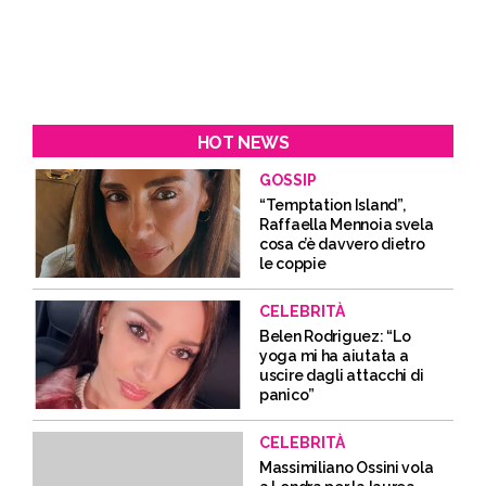
HOT NEWS
GOSSIP
“Temptation Island”,
Raffaella Mennoia svela
cosa c’è davvero dietro
le coppie
CELEBRITÀ
Belen Rodriguez: “Lo
yoga mi ha aiutata a
uscire dagli attacchi di
panico”
CELEBRITÀ
Massimiliano Ossini vola