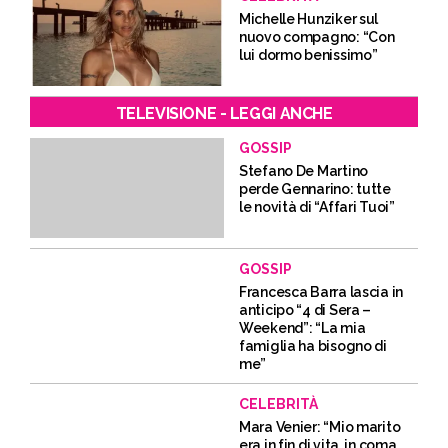
Michelle Hunziker sul
nuovo compagno: “Con
lui dormo benissimo”
TELEVISIONE - LEGGI ANCHE
GOSSIP
Stefano De Martino
perde Gennarino: tutte
le novità di “Affari Tuoi”
GOSSIP
Francesca Barra lascia in
anticipo “4 di Sera –
Weekend”: “La mia
famiglia ha bisogno di
me”
CELEBRITÀ
Mara Venier: “Mio marito
era in fin di vita, in coma