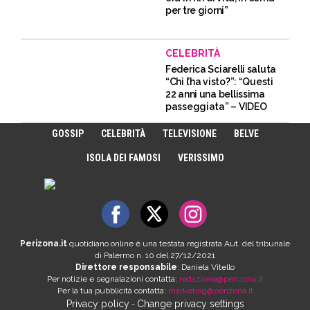
per tre giorni”
CELEBRITÀ
Federica Sciarelli saluta
“Chi l’ha visto?”: “Questi
22 anni una bellissima
passeggiata” – VIDEO
GOSSIP
CELEBRITÀ
TELEVISIONE
BELVE
ISOLA DEI FAMOSI
VERISSIMO
Perizona.it
quotidiano online è una testata registrata Aut. del tribunale
di Palermo n. 10 del 27/12/2021
Direttore responsabile
: Daniela Vitello
Per notizie e segnalazioni contatta:
redazione@perizona.it
Per la tua pubblicità contatta:
marketing@perizona.it
Privacy policy
Change privacy settings
-