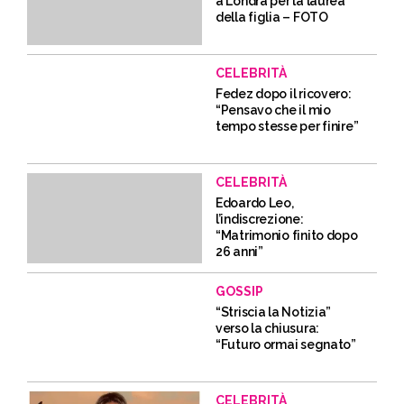
a Londra per la laurea
della figlia – FOTO
CELEBRITÀ
Fedez dopo il ricovero:
“Pensavo che il mio
tempo stesse per finire”
CELEBRITÀ
Edoardo Leo,
l’indiscrezione:
“Matrimonio finito dopo
26 anni”
GOSSIP
“Striscia la Notizia”
verso la chiusura:
“Futuro ormai segnato”
CELEBRITÀ