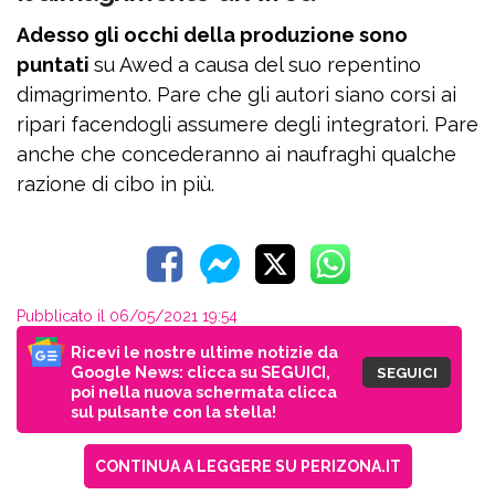
Adesso gli occhi della produzione sono
puntati
su Awed a causa del suo repentino
dimagrimento. Pare che gli autori siano corsi ai
ripari facendogli assumere degli integratori. Pare
anche che concederanno ai naufraghi qualche
razione di cibo in più.
Pubblicato il 06/05/2021 19:54
Ricevi le nostre ultime notizie da
Google News: clicca su SEGUICI,
SEGUICI
poi nella nuova schermata clicca
sul pulsante con la stella!
CONTINUA A LEGGERE SU PERIZONA.IT