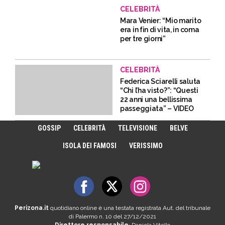
CELEBRITÀ
Mara Venier: “Mio marito
era in fin di vita, in coma
per tre giorni”
CELEBRITÀ
Federica Sciarelli saluta
“Chi l’ha visto?”: “Questi
22 anni una bellissima
passeggiata” – VIDEO
GOSSIP
CELEBRITÀ
TELEVISIONE
BELVE
ISOLA DEI FAMOSI
VERISSIMO
Perizona.it
quotidiano online è una testata registrata Aut. del tribunale
di Palermo n. 10 del 27/12/2021
Direttore responsabile
: Daniela Vitello