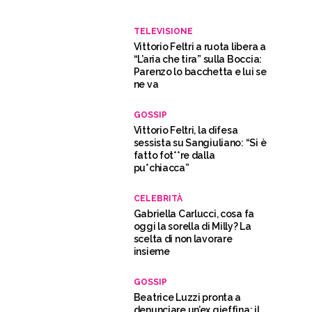
TELEVISIONE
Vittorio Feltri a ruota libera a
“L’aria che tira” sulla Boccia:
Parenzo lo bacchetta e lui se
ne va
GOSSIP
Vittorio Feltri, la difesa
sessista su Sangiuliano: “Si è
fatto fot**re dalla
pu*chiacca”
CELEBRITÀ
Gabriella Carlucci, cosa fa
oggi la sorella di Milly? La
scelta di non lavorare
insieme
GOSSIP
Beatrice Luzzi pronta a
denunciare un’ex gieffina: il