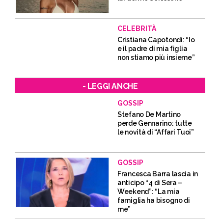
CELEBRITÀ
Cristiana Capotondi: “Io
e il padre di mia figlia
non stiamo più insieme”
- LEGGI ANCHE
GOSSIP
Stefano De Martino
perde Gennarino: tutte
le novità di “Affari Tuoi”
GOSSIP
Francesca Barra lascia in
anticipo “4 di Sera –
Weekend”: “La mia
famiglia ha bisogno di
me”