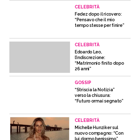
CELEBRITÀ
Fedez dopo il ricovero:
“Pensavo che il mio
tempo stesse per finire”
CELEBRITÀ
Edoardo Leo,
l’indiscrezione:
“Matrimonio finito dopo
26 anni”
GOSSIP
“Striscia la Notizia”
verso la chiusura:
“Futuro ormai segnato”
CELEBRITÀ
Michelle Hunziker sul
nuovo compagno: “Con
lui dormo benissimo”