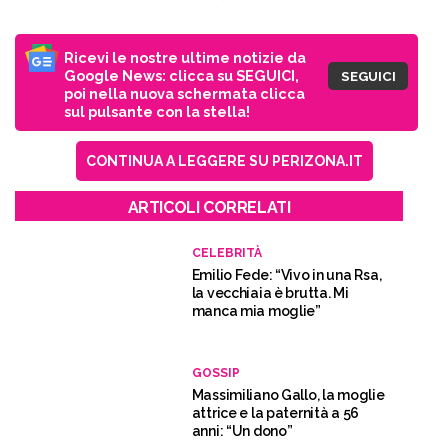
Ricevi le nostre ultime notizie da
Google News: clicca su SEGUICI,
SEGUICI
poi nella nuova schermata clicca
sul pulsante con la stella!
CONTINUA A LEGGERE SU PERIZONA.IT
ARTICOLI CORRELATI
CELEBRITÀ
Emilio Fede: “Vivo in una Rsa,
la vecchiaia è brutta. Mi
manca mia moglie”
GOSSIP
Massimiliano Gallo, la moglie
attrice e la paternità a 56
anni: “Un dono”