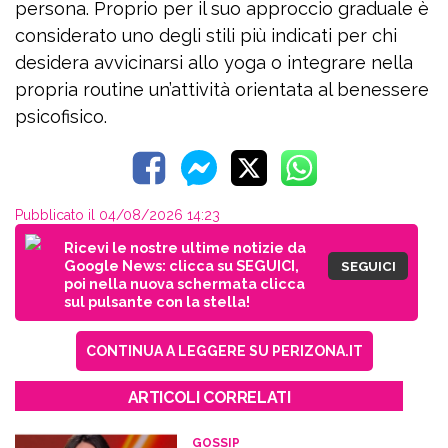
persona. Proprio per il suo approccio graduale è
considerato uno degli stili più indicati per chi
desidera avvicinarsi allo yoga o integrare nella
propria routine un’attività orientata al benessere
psicofisico.
Pubblicato il 04/08/2026 14:23
Ricevi le nostre ultime notizie da
Google News: clicca su SEGUICI,
SEGUICI
poi nella nuova schermata clicca
sul pulsante con la stella!
CONTINUA A LEGGERE SU PERIZONA.IT
ARTICOLI CORRELATI
GOSSIP