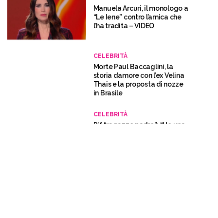
Manuela Arcuri, il monologo a
“Le Iene” contro l’amica che
l’ha tradita – VIDEO
CELEBRITÀ
Morte Paul Baccaglini, la
storia d’amore con l’ex Velina
Thais e la proposta di nozze
in Brasile
CELEBRITÀ
Pif “ragazzo padre”: “Ho una
figlia di 5 anni e sono
separato”
GOSSIP
La moglie di Dino Giarrusso:
“Mio marito ha avuto 500
donne, abbiamo un rapporto
aperto”