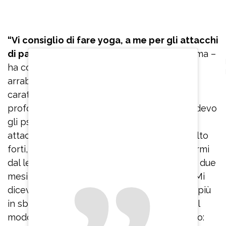
“Vi consiglio di fare yoga, a me per gli attacchi
di panico
è servito veramente tanto, mi calma –
ha confidato – Se ho paura o inizio ad
arrabbiarmi per qualcosa perché ho un
caratterino non molto facile, inspiro
profondamente. Quando stavo male e prendevo
gli psicofarmaci, quando mi arrivavano gli
attacchi di panico che erano veramente molto
forti, ero immobilizzata, non riuscivo ad alzarmi
dal letto e ad uscire dalla stanza. Sono stata due
mesi rinchiusa in casa, con le tende chiuse. Mi
dicevano: ‘Respira’. Io ci provavo ma andavo più
in sbatti. Invece bisogna imparare a farlo nel
modo corretto. Quindi rinnovo il mio consiglio: