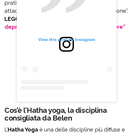
praticate Hatha yoga se volete uscire dagli
attacchi di panico che portano alla depressione”.
LEGGI ANCHE:
Belen Rodriguez e la
depressione: “Sono sparita per sopravvivere”
View this post on Instagram
Cos’è l’Hatha yoga, la disciplina
consigliata da Belen
L’
Hatha Yoga
è una delle discipline più diffuse e