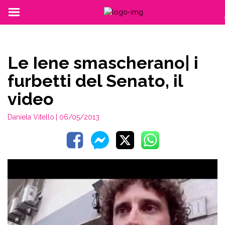
Le Iene smascherano| i
furbetti del Senato, il
video
Daniela Vitello
| 06/05/2013