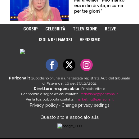
Mara Venier: “Mio marito
era in fin di vita, in coma
per tre giorni”
GOSSIP
CELEBRITÀ
TELEVISIONE
BELVE
ISOLA DEI FAMOSI
VERISSIMO
Perizona.it
quotidiano online è una testata registrata Aut. del tribunale
di Palermo n. 10 del 27/12/2021
Direttore responsabile
: Daniela Vitello
Per notizie e segnalazioni contatta:
redazione@perizona.it
Per la tua pubblicità contatta:
marketing@perizona.it
Privacy policy
Change privacy settings
-
Questo sito è associato alla