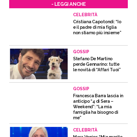
- LEGGI ANCHE
CELEBRITÀ
Cristiana Capotondi: “Io
e il padre di mia figlia
non stiamo più insieme”
GOSSIP
Stefano De Martino
perde Gennarino: tutte
le novità di “Affari Tuoi”
GOSSIP
Francesca Barra lascia in
anticipo “4 di Sera –
Weekend”: “La mia
famiglia ha bisogno di
me”
CELEBRITÀ