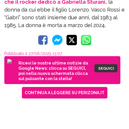
che il rocker dedicò a Gabriella Sturani,
la
donna da cui ebbe il figlio Lorenzo. Vasco Rossi e
“Gabri” sono stati insieme due anni, dal 1983 al
1985. La donna è morta a marzo del 2024.
Pubblicato il 27/06/2025 13:07
Ricevi le nostre ultime notizie da
Google News: clicca su SEGUICI,
SEGUICI
poi nella nuova schermata clicca
sul pulsante con la stella!
CONTINUA A LEGGERE SU PERIZONA.IT