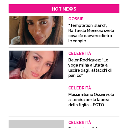
HOT NEWS
GOSSIP
“Temptation Island”,
Raffaella Mennoia svela
cosa c’è davvero dietro
le coppie
CELEBRITÀ
Belen Rodriguez: “Lo
yoga mi ha aiutata a
uscire dagli attacchi di
panico”
CELEBRITÀ
Massimiliano Ossini vola
a Londra per la laurea
della figlia – FOTO
CELEBRITÀ