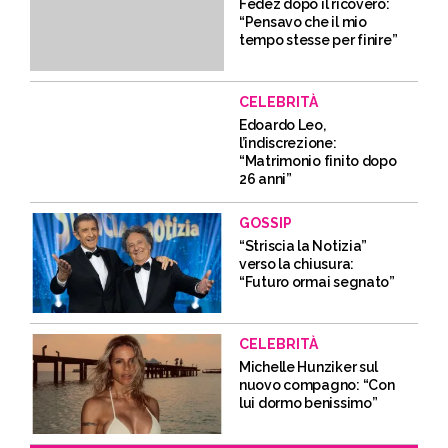
Fedez dopo il ricovero:
“Pensavo che il mio
tempo stesse per finire”
CELEBRITÀ
Edoardo Leo,
l’indiscrezione:
“Matrimonio finito dopo
26 anni”
GOSSIP
“Striscia la Notizia”
verso la chiusura:
“Futuro ormai segnato”
CELEBRITÀ
Michelle Hunziker sul
nuovo compagno: “Con
lui dormo benissimo”