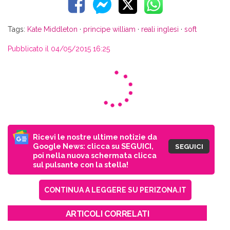
Tags:
Kate Middleton
·
principe william
·
reali inglesi
·
soft
Pubblicato il 04/05/2015 16:25
Ricevi le nostre ultime notizie da
Google News: clicca su SEGUICI,
SEGUICI
poi nella nuova schermata clicca
sul pulsante con la stella!
CONTINUA A LEGGERE SU PERIZONA.IT
ARTICOLI CORRELATI