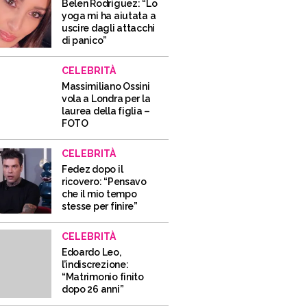
Belen Rodriguez: “Lo
yoga mi ha aiutata a
uscire dagli attacchi
di panico”
CELEBRITÀ
Massimiliano Ossini
vola a Londra per la
laurea della figlia –
FOTO
CELEBRITÀ
Fedez dopo il
ricovero: “Pensavo
che il mio tempo
stesse per finire”
CELEBRITÀ
Edoardo Leo,
l’indiscrezione:
“Matrimonio finito
dopo 26 anni”