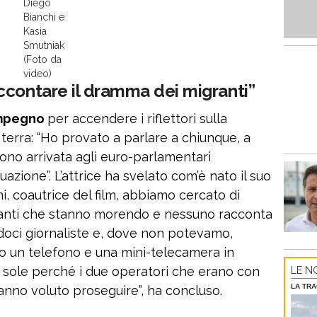
Diego
Bianchi e
Kasia
Smutniak
(Foto da
video)
ccontare il dramma dei migranti”
 impegno
per accendere i riflettori sulla
 terra: “Ho provato a parlare a chiunque, a
ono arrivata agli euro-parlamentari
azione”. L’attrice ha svelato com’è nato il suo
i, coautrice del film, abbiamo cercato di
ranti che stanno morendo e nessuno racconta
doci giornaliste e, dove non potevamo,
o un telefono e una mini-telecamera in
LE NO
a sole perché i due operatori che erano con
LA TRA
anno voluto proseguire”, ha concluso.