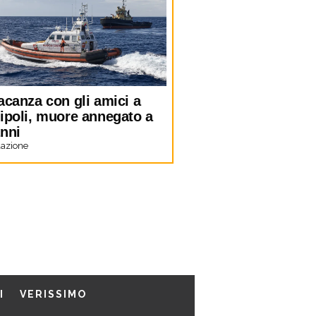
acanza con gli amici a
lipoli, muore annegato a
anni
azione
I
VERISSIMO