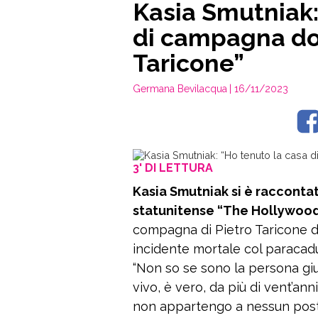
Kasia Smutniak:
di campagna do
Taricone”
Germana Bevilacqua
| 16/11/2023
3' DI LETTURA
Kasia Smutniak si è raccontata 
statunitense “The Hollywood
compagna di Pietro Taricone dal
incidente mortale col paracadut
“Non so se sono la persona giu
vivo, è vero, da più di vent’an
non appartengo a nessun post