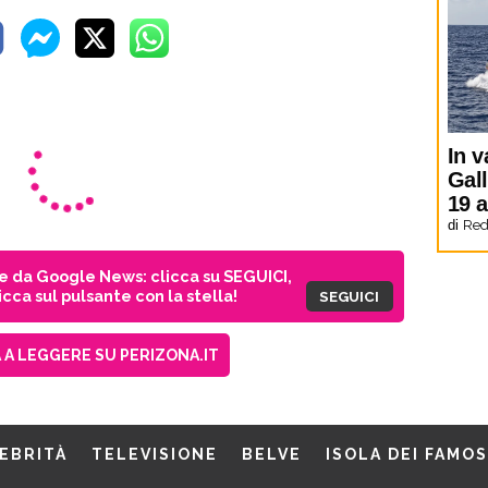
In v
Gal
19 
di
Red
ie da Google News: clicca su SEGUICI,
cca sul pulsante con la stella!
SEGUICI
A LEGGERE SU PERIZONA.IT
EBRITÀ
TELEVISIONE
BELVE
ISOLA DEI FAMOS