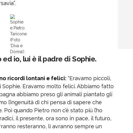
savia”.
Sophie
e Pietro
Taricone
(Foto
‘Diva e
Donna’)
ed io, lui è il padre di Sophie.
o ricordi lontani e felici:
“Eravamo piccoli,
 di Sophie. Eravamo molto felici. Abbiamo fatto
pagna abbiamo preso gli animali piantato gli
mo l’ingenuità di chi pensa di sapere che
uce. Poi quando Pietro non c’è stato più l’ho
radici, il presente, ora sono in pace, il futuro,
 vorranno resteranno, lì avranno sempre un