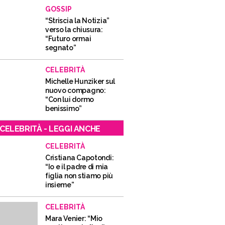
GOSSIP
“Striscia la Notizia”
verso la chiusura:
“Futuro ormai
segnato”
CELEBRITÀ
Michelle Hunziker sul
nuovo compagno:
“Con lui dormo
benissimo”
CELEBRITÀ - LEGGI ANCHE
CELEBRITÀ
Cristiana Capotondi:
“Io e il padre di mia
figlia non stiamo più
insieme”
CELEBRITÀ
Mara Venier: “Mio