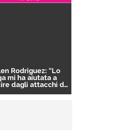
en Rodriguez: “Lo
a mi ha aiutata a
ire dagli attacchi di
nico”