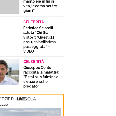
marito era in fin di
vita, in coma per tre
giorni”
CELEBRITÀ
Federica Sciarelli
saluta “Chi l’ha
visto?”: “Questi 22
anni una bellissima
passeggiata” –
VIDEO
CELEBRITÀ
Giuseppe Conte
racconta la malattia:
“È stato un fulmine a
ciel sereno, ho
pregato”
TIZIE DI
GEDIA