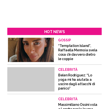
HOT NEWS
GOSSIP
“Temptation Island”,
Raffaella Mennoia svela
cosa c’è davvero dietro
le coppie
CELEBRITÀ
Belen Rodriguez: “Lo
yoga mi ha aiutata a
uscire dagli attacchi di
panico”
CELEBRITÀ
Massimiliano Ossini vola