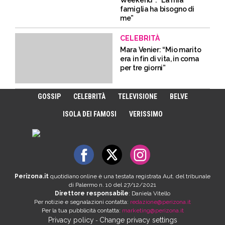
Weekend”: “La mia
famiglia ha bisogno di
me”
CELEBRITÀ
Mara Venier: “Mio marito
era in fin di vita, in coma
per tre giorni”
GOSSIP
CELEBRITÀ
TELEVISIONE
BELVE
ISOLA DEI FAMOSI
VERISSIMO
Perizona.it
quotidiano online è una testata registrata Aut. del tribunale
di Palermo n. 10 del 27/12/2021
Direttore responsabile
: Daniela Vitello
Per notizie e segnalazioni contatta:
redazione@perizona.it
Per la tua pubblicità contatta:
marketing@perizona.it
Privacy policy
Change privacy settings
-