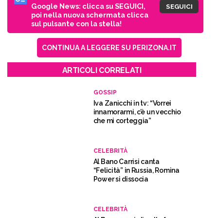
Google News: clicca su SEGUICI,
SEGUICI
poi nella nuova schermata clicca
sul pulsante con la stella!
CONTINUA A LEGGERE SU PERIZONA.IT
ARTICOLI CORRELATI
GOSSIP
Iva Zanicchi in tv: “Vorrei
innamorarmi, c’è un vecchio
che mi corteggia”
CELEBRITÀ
Al Bano Carrisi canta
“Felicità” in Russia, Romina
Power si dissocia
CELEBRITÀ