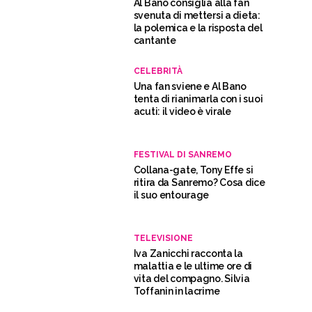
Al Bano consiglia alla fan
svenuta di mettersi a dieta:
la polemica e la risposta del
cantante
CELEBRITÀ
Una fan sviene e Al Bano
tenta di rianimarla con i suoi
acuti: il video è virale
FESTIVAL DI SANREMO
Collana-gate, Tony Effe si
ritira da Sanremo? Cosa dice
il suo entourage
TELEVISIONE
Iva Zanicchi racconta la
malattia e le ultime ore di
vita del compagno. Silvia
Toffanin in lacrime