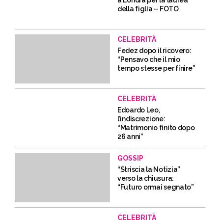
a Londra per la laurea
della figlia – FOTO
CELEBRITÀ
Fedez dopo il ricovero:
“Pensavo che il mio
tempo stesse per finire”
CELEBRITÀ
Edoardo Leo,
l’indiscrezione:
“Matrimonio finito dopo
26 anni”
GOSSIP
“Striscia la Notizia”
verso la chiusura:
“Futuro ormai segnato”
CELEBRITÀ