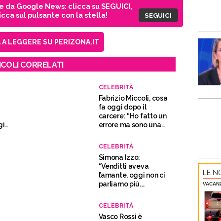
ie da Google News: clicca su SEGUICI,
cca sul pulsante con la stella!
SEGUICI
A LEGGERE SU PERIZONA.IT
ICOLI CORRELATI
CELEBRITÀ
Fabrizio Miccoli, cosa
fa oggi dopo il
carcere: “Ho fatto un
gi
errore ma sono una
brava persona”
CELEBRITÀ
Simona Izzo:
“Venditti aveva
LE NO
l’amante, oggi non ci
parliamo più.
VACAN
Costanzo? Poco
importante”
CELEBRITÀ
Vasco Rossi è