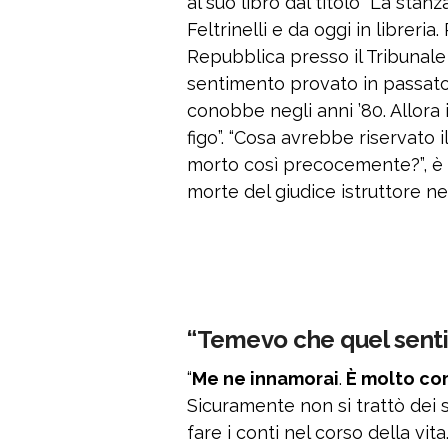
al suo libro dal titolo “La sta
Feltrinelli e da oggi in libreri
Repubblica presso il Tribunale 
sentimento provato in passato
conobbe negli anni ’80. Allora
figo”. “Cosa avrebbe riservato 
morto così precocemente?”, è l
morte del giudice istruttore ne
“Temevo che quel sent
“
Me ne innamorai
.
È molto co
Sicuramente non si trattò dei s
fare i conti nel corso della vit