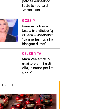
perde Gennarino:
tutte le novità di
“Affari Tuoi”
GOSSIP
Francesca Barra
lascia in anticipo “4
di Sera – Weekend”:
“La mia famiglia ha
bisogno di me”
CELEBRITÀ
Mara Venier: “Mio
marito era in fin di
vita, in coma per tre
giorni”
TIZIE DI
ZE