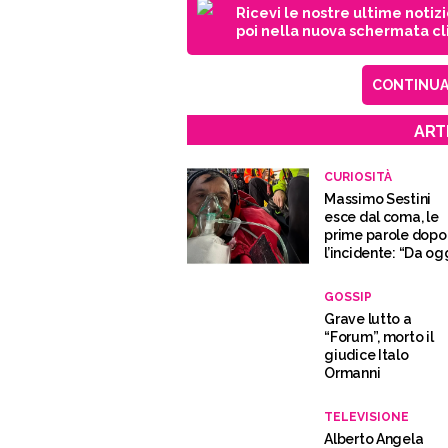
Ricevi le nostre ultime notiz
poi nella nuova schermata cli
CONTINUA 
ART
CURIOSITÀ
Massimo Sestini
esce dal coma, le
prime parole dopo
l’incidente: “Da og
ho una nuova vita”
GOSSIP
Grave lutto a
“Forum”, morto il
giudice Italo
Ormanni
TELEVISIONE
Alberto Angela