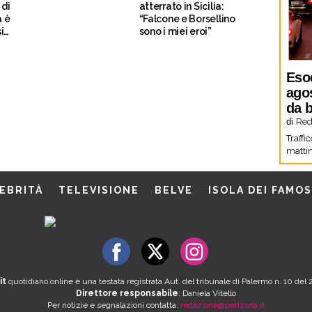
 di
atterrato in Sicilia:
a è
“Falcone e Borsellino
i
sono i miei eroi”
Eso
agos
da b
di
Red
Traffi
mattin
EBRITÀ
TELEVISIONE
BELVE
ISOLA DEI FAMOS
it
quotidiano online è una testata registrata Aut. del tribunale di Palermo n. 10 de
Direttore responsabile
: Daniela Vitello
Per notizie e segnalazioni contatta:
redazione@perizona.it