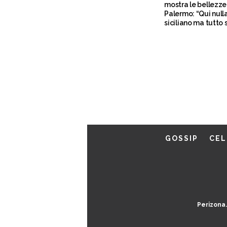
mostra le bellezze
Palermo: “Qui null
siciliano ma tutto s
fa siciliano”
GOSSIP
CEL
Perizona.