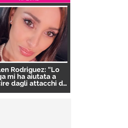
en Rodriguez: “Lo
a mi ha aiutata a
ire dagli attacchi di
nico”