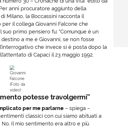
nza numero 30 – Cronache di una vita” edito da
a. Per anni procuratore aggiunto della
di Milano, la Boccassini racconta il
 per il collega Giovanni Falcone che
 il suo primo pensiero fu: “Comunque è un
il destino a me e Giovanni, se non fosse
’interrogativo che invece si è posta dopo la
ll’attentato di Capaci il 23 maggio 1992.
Giovanni
Falcone
(Foto da
video)
imento potesse travolgermi”
mplicato per me parlarne
– spiega –
entimenti classici con cui siamo abituati a
a. No. Il mio sentimento era altro e più