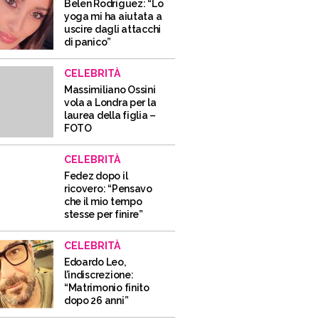
Belen Rodriguez: “Lo
yoga mi ha aiutata a
uscire dagli attacchi
di panico”
CELEBRITÀ
Massimiliano Ossini
vola a Londra per la
laurea della figlia –
FOTO
CELEBRITÀ
Fedez dopo il
ricovero: “Pensavo
che il mio tempo
stesse per finire”
CELEBRITÀ
Edoardo Leo,
l’indiscrezione:
“Matrimonio finito
dopo 26 anni”