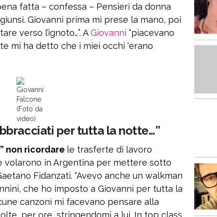
pena fatta – confessa – Pensieri da donna
iunsi. Giovanni prima mi prese la mano, poi
are verso l’ignoto…”. A
Giovanni
“piacevano
lte mi ha detto che i miei occhi ‘erano
Giovanni
Falcone
(Foto da
video)
bracciati per tutta la notte…”
a” non ricordare
le trasferte di lavoro
e volarono in Argentina per mettere sotto
a Gaetano Fidanzati. “Avevo anche un walkman
nini, che ho imposto a Giovanni per tutta la
Alcune canzoni mi facevano pensare alla
volte, per ore, stringendomi a lui. In top class