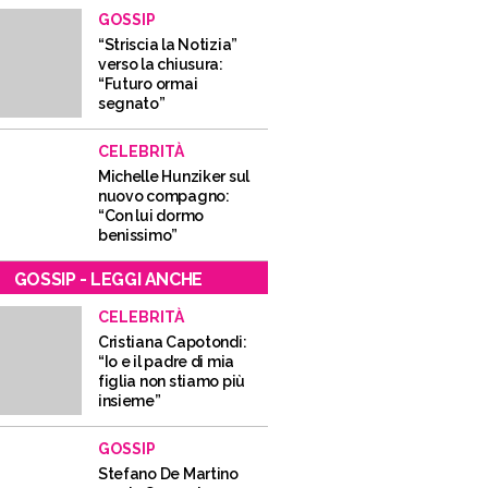
GOSSIP
“Striscia la Notizia”
verso la chiusura:
“Futuro ormai
segnato”
CELEBRITÀ
Michelle Hunziker sul
nuovo compagno:
“Con lui dormo
benissimo”
GOSSIP - LEGGI ANCHE
CELEBRITÀ
Cristiana Capotondi:
“Io e il padre di mia
figlia non stiamo più
insieme”
GOSSIP
Stefano De Martino