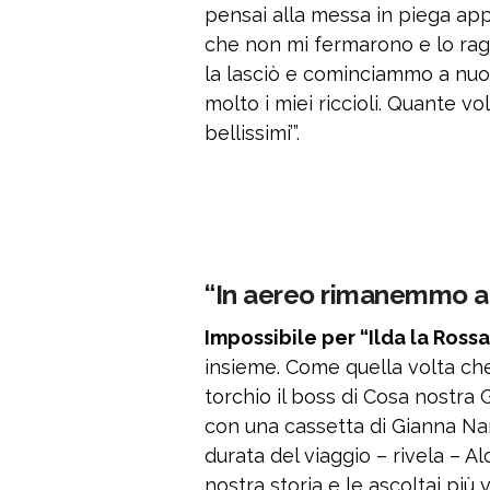
pensai alla messa in piega ap
che non mi fermarono e lo ragg
la lasciò e cominciammo a nuot
molto i miei riccioli. Quante vo
bellissimi’”.
“In aereo rimanemmo ab
Impossibile per “Ilda la Ross
insieme. Come quella volta ch
torchio il boss di Cosa nostr
con una cassetta di Gianna Nan
durata del viaggio – rivela – 
nostra storia e le ascoltai più 