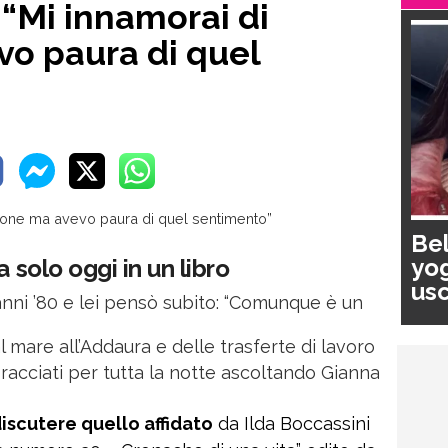
 “Mi innamorai di
o paura di quel
Bel
yog
 solo oggi in un libro
usc
anni ’80 e lei pensò subito: “Comunque è un
pa
al mare all’Addaura e delle trasferte di lavoro
cciati per tutta la notte ascoltando Gianna
discutere quello affidato
da Ilda Boccassini