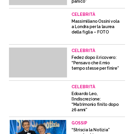
panico”
CELEBRITÀ
Massimiliano Ossini vola
a Londra per la laurea
della figlia – FOTO
CELEBRITÀ
Fedez dopo il ricovero:
“Pensavo che il mio
tempo stesse per finire”
CELEBRITÀ
Edoardo Leo,
l’indiscrezione:
“Matrimonio finito dopo
26 anni”
GOSSIP
“Striscia la Notizia”