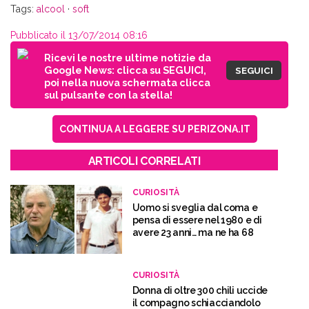
Tags:
alcool
·
soft
Pubblicato il 13/07/2014 08:16
Ricevi le nostre ultime notizie da
Google News: clicca su SEGUICI,
SEGUICI
poi nella nuova schermata clicca
sul pulsante con la stella!
CONTINUA A LEGGERE SU PERIZONA.IT
ARTICOLI CORRELATI
CURIOSITÀ
Uomo si sveglia dal coma e
pensa di essere nel 1980 e di
avere 23 anni… ma ne ha 68
CURIOSITÀ
Donna di oltre 300 chili uccide
il compagno schiacciandolo