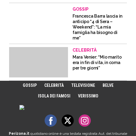
GOSSIP
Francesca Barra lascia in
anticipo “4 di Sera –
Weekend”: “La mia
famiglia ha bisogno di
me”
CELEBRITÀ
Mara Venier: “Mio marito
era in fin di vita, in coma
per tre giorni”
GOSSIP
CELEBRITÀ
TELEVISIONE
BELVE
ISOLA DEI FAMOSI
VERISSIMO
Perizona.it
quotidiano online è una testata registrata Aut. del tribunale