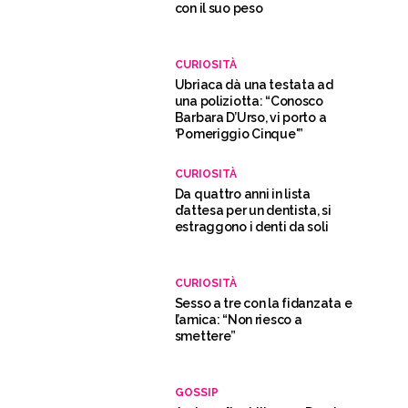
con il suo peso
CURIOSITÀ
Ubriaca dà una testata ad
una poliziotta: “Conosco
Barbara D’Urso, vi porto a
‘Pomeriggio Cinque'”
CURIOSITÀ
Da quattro anni in lista
d’attesa per un dentista, si
estraggono i denti da soli
CURIOSITÀ
Sesso a tre con la fidanzata e
l’amica: “Non riesco a
smettere”
GOSSIP