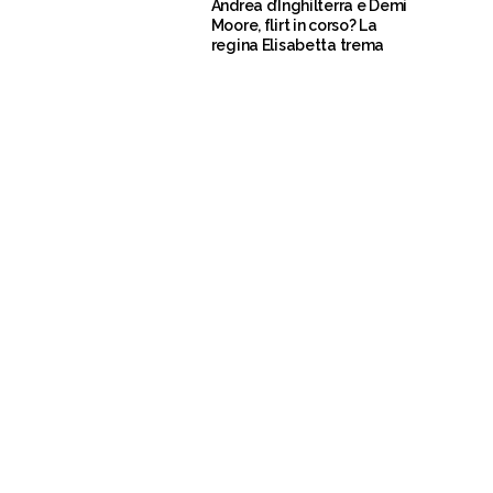
Andrea d’Inghilterra e Demi
Moore, flirt in corso? La
regina Elisabetta trema