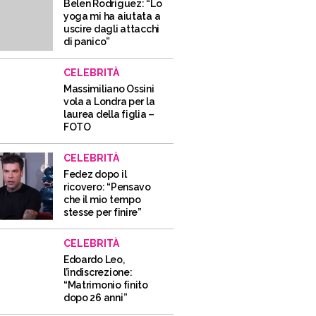
Belen Rodriguez: “Lo
yoga mi ha aiutata a
uscire dagli attacchi
di panico”
CELEBRITÀ
Massimiliano Ossini
vola a Londra per la
laurea della figlia –
FOTO
CELEBRITÀ
Fedez dopo il
ricovero: “Pensavo
che il mio tempo
stesse per finire”
CELEBRITÀ
Edoardo Leo,
l’indiscrezione:
“Matrimonio finito
dopo 26 anni”