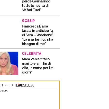
perde Gennarino:
tutte le novità di
“Affari Tuoi”
GOSSIP
Francesca Barra
lascia in anticipo “4
di Sera – Weekend”:
“La mia famiglia ha
bisogno di me”
CELEBRITÀ
Mara Venier: “Mio
marito era in fin di
vita, in coma per tre
giorni”
TIZIE DI
GEDIA