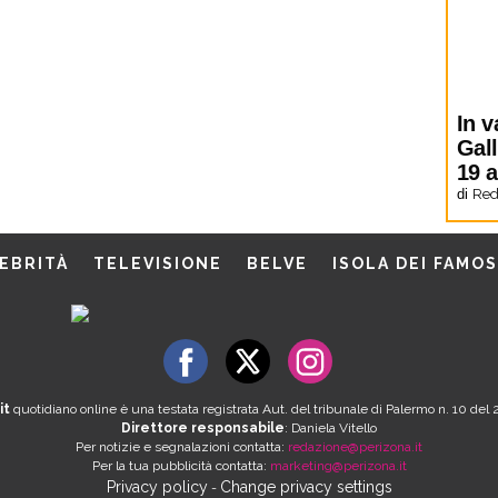
In v
Gal
19 
di
Red
EBRITÀ
TELEVISIONE
BELVE
ISOLA DEI FAMOS
it
quotidiano online è una testata registrata Aut. del tribunale di Palermo n. 10 de
Direttore responsabile
: Daniela Vitello
Per notizie e segnalazioni contatta:
redazione@perizona.it
Per la tua pubblicità contatta:
marketing@perizona.it
Privacy policy
Change privacy settings
-