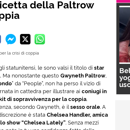
ricetta della Paltrow
oppia
gli statunitensi, le sono valsi il titolo di
star
Bel
d
. Ma nonostante questo
Gwyneth Paltrow
,
yog
usc
mondo
” da “People”, non ha perso il vizio di
pa
tornata in cattedra per illustrare ai
coniugi in
kit di sopravvivenza per la coppia
.
enza, secondo Gwyneth, è il
sesso orale
. A
ndiscrezione è stata
Chelsea Handler, amica
ello show “Chelsea Lately”
. Senza mezzi