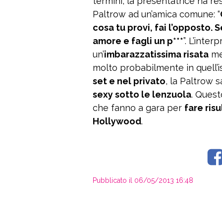
termini, la presentatrice ha re
Paltrow ad un’amica comune: “
cosa tu provi, fai l’opposto. 
amore e fagli un p***
”. L’inte
un’
imbarazzatissima risata
me
molto probabilmente in quell’is
set e nel privato
, la Paltrow 
sexy sotto le lenzuola
. Quest
che fanno a gara per
fare ris
Hollywood
.
Pubblicato il 06/05/2013 16:48