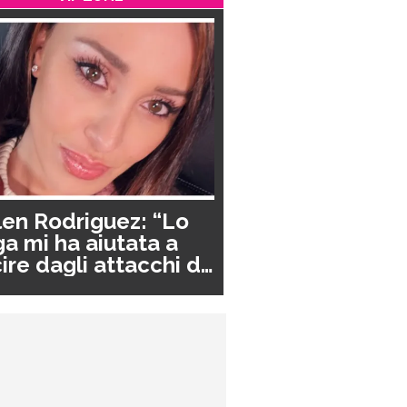
en Rodriguez: “Lo
a mi ha aiutata a
ire dagli attacchi di
nico”