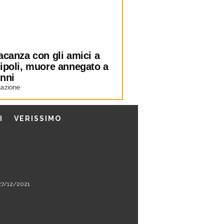
acanza con gli amici a
lipoli, muore annegato a
anni
azione
I
VERISSIMO
l 27/12/2021