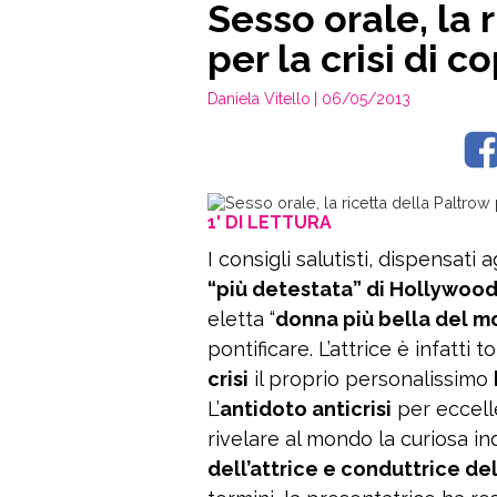
Sesso orale, la 
per la crisi di c
Daniela Vitello
| 06/05/2013
1' DI LETTURA
I consigli salutisti, dispensati a
“più detestata” di Hollywoo
eletta “
donna più bella del 
pontificare. L’attrice è infatti 
crisi
il proprio personalissimo
L’
antidoto anticrisi
per eccell
rivelare al mondo la curiosa i
dell’attrice e conduttrice d