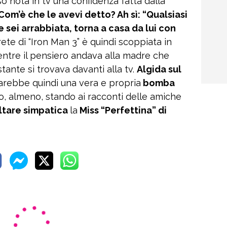
so nota in tv una confidenza fatta dalla
Com’è che le avevi detto? Ah sì: “Qualsiasi
Se sei arrabbiata, torna a casa da lui con
rprete di “Iron Man 3” è quindi scoppiata in
ntre il pensiero andava alla madre che
tante si trovava davanti alla tv.
Algida sul
sarebbe quindi una vera e propria
bomba
o, almeno, stando ai racconti delle amiche
ultare simpatica
la
Miss “Perfettina” di