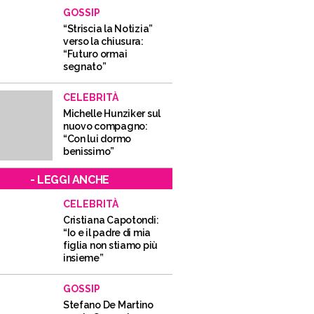
GOSSIP
“Striscia la Notizia”
verso la chiusura:
“Futuro ormai
segnato”
CELEBRITÀ
Michelle Hunziker sul
nuovo compagno:
“Con lui dormo
benissimo”
- LEGGI ANCHE
CELEBRITÀ
Cristiana Capotondi:
“Io e il padre di mia
figlia non stiamo più
insieme”
GOSSIP
Stefano De Martino