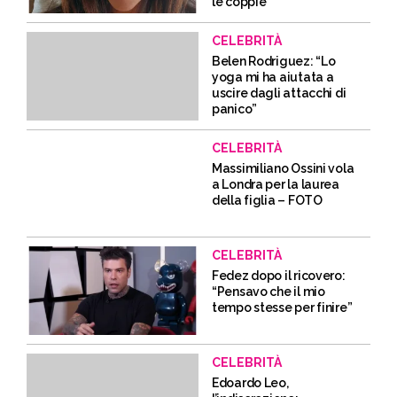
le coppie
CELEBRITÀ
Belen Rodriguez: “Lo
yoga mi ha aiutata a
uscire dagli attacchi di
panico”
CELEBRITÀ
Massimiliano Ossini vola
a Londra per la laurea
della figlia – FOTO
CELEBRITÀ
Fedez dopo il ricovero:
“Pensavo che il mio
tempo stesse per finire”
CELEBRITÀ
Edoardo Leo,