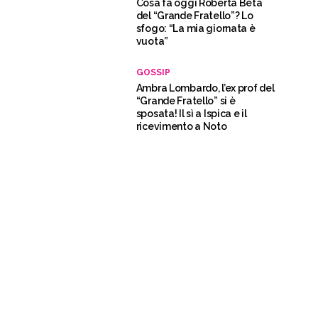
Cosa fa oggi Roberta Beta
del “Grande Fratello”? Lo
sfogo: “La mia giornata è
vuota”
GOSSIP
Ambra Lombardo, l’ex prof del
“Grande Fratello” si è
sposata! Il sì a Ispica e il
ricevimento a Noto