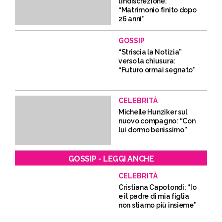
l’indiscrezione:
“Matrimonio finito dopo
26 anni”
GOSSIP
“Striscia la Notizia”
verso la chiusura:
“Futuro ormai segnato”
CELEBRITÀ
Michelle Hunziker sul
nuovo compagno: “Con
lui dormo benissimo”
GOSSIP - LEGGI ANCHE
CELEBRITÀ
Cristiana Capotondi: “Io
e il padre di mia figlia
non stiamo più insieme”