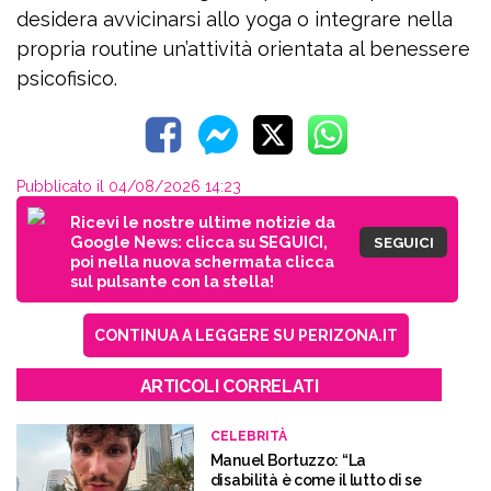
desidera avvicinarsi allo yoga o integrare nella
propria routine un’attività orientata al benessere
psicofisico.
Pubblicato il 04/08/2026 14:23
Ricevi le nostre ultime notizie da
Google News: clicca su SEGUICI,
SEGUICI
poi nella nuova schermata clicca
sul pulsante con la stella!
CONTINUA A LEGGERE SU PERIZONA.IT
ARTICOLI CORRELATI
CELEBRITÀ
Manuel Bortuzzo: “La
disabilità è come il lutto di se