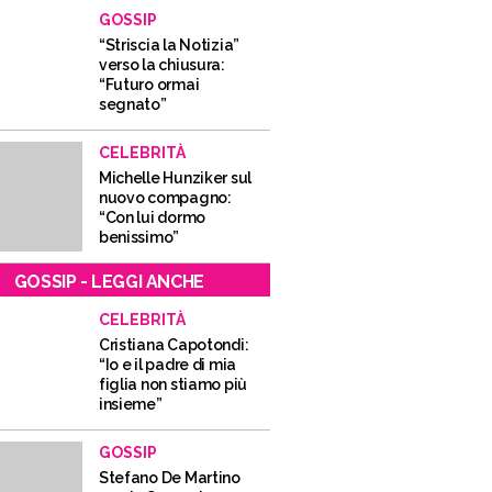
GOSSIP
“Striscia la Notizia”
verso la chiusura:
“Futuro ormai
segnato”
CELEBRITÀ
Michelle Hunziker sul
nuovo compagno:
“Con lui dormo
benissimo”
GOSSIP - LEGGI ANCHE
CELEBRITÀ
Cristiana Capotondi:
“Io e il padre di mia
figlia non stiamo più
insieme”
GOSSIP
Stefano De Martino