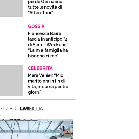
perde Gennarino:
tutte le novità di
“Affari Tuoi”
GOSSIP
Francesca Barra
lascia in anticipo “4
di Sera – Weekend”:
“La mia famiglia ha
bisogno di me”
CELEBRITÀ
Mara Venier: “Mio
marito era in fin di
vita, in coma per tre
giorni”
TIZIE DI
O