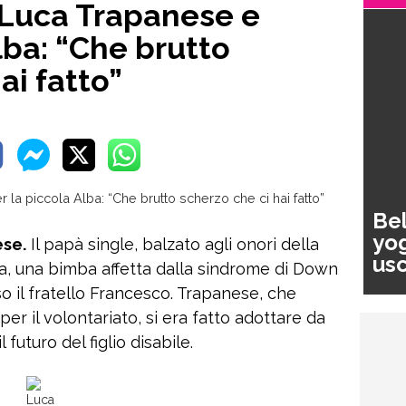
 Luca Trapanese e
lba: “Che brutto
ai fatto”
Bel
yog
ese.
Il papà single, balzato agli onori della
usc
a, una bimba affetta dalla sindrome di Down
pa
rso il fratello Francesco. Trapanese, che
er il volontariato, si era fatto adottare da
uturo del figlio disabile.
Luca