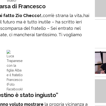
video)
arsa di Francesco
ai fatto Zio Checco!
…com’è strana la vita…hai
 futuro ma è tutto inutile – ha scritto ieri
 scomparsa del fratello – Sei entrato nel
sate, ci mancherai tantissimo. Ti vogliamo
Luca
Trapanese
con la
figlia Alba
e il fratello
Francesco
(Foto
Facebook)
destino è stato ingiusto”
anno voluto mostrare
la propria vicinanza a