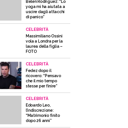
Belen Rodriguez: “Lo
yoga mi ha aiutata a
uscire dagli attacchi
di panico”
CELEBRITÀ
Massimiliano Ossini
vola a Londra per la
laurea della figlia –
FOTO
CELEBRITÀ
Fedez dopo il
ricovero: “Pensavo
che il mio tempo
stesse per finire”
CELEBRITÀ
Edoardo Leo,
l’indiscrezione:
“Matrimonio finito
dopo 26 anni”