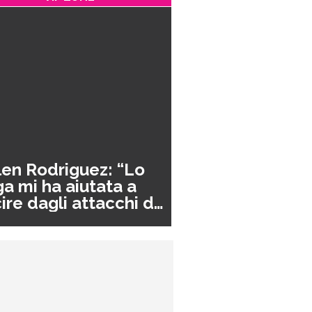
en Rodriguez: “Lo
a mi ha aiutata a
ire dagli attacchi di
nico”