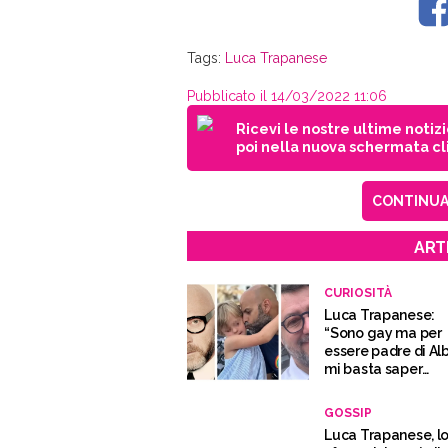
Tags:
Luca Trapanese
Pubblicato il 14/03/2022 11:06
Ricevi le nostre ultime notiz
poi nella nuova schermata cli
CONTINUA 
ART
CURIOSITÀ
Luca Trapanese:
“Sono gay ma per
essere padre di Al
mi basta saper
amare”
GOSSIP
Luca Trapanese, l