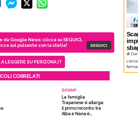
Sca
ie da Google News: clicca su SEGUICI,
imp
cca sul pulsante con la stella!
SEGUICI
sbag
di
Dani
L'erro
A LEGGERE SU PERIZONA.IT
fermar
ICOLI CORRELATI
GOSSIP
La famiglia
Trapanese si allarga:
ba
il primo incontro tra
Alba e Nana è
tenerissimo
o