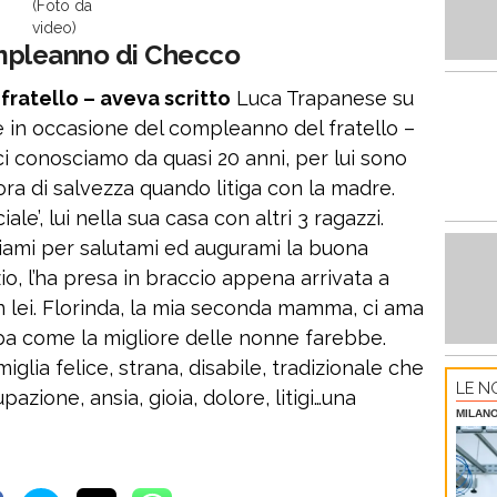
(Foto da
video)
compleanno di Checco
ratello – aveva scritto
Luca Trapanese su
 in occasione del compleanno del fratello –
i conosciamo da quasi 20 anni, per lui sono
ora di salvezza quando litiga con la madre.
le’, lui nella sua casa con altri 3 ragazzi.
iami per salutami ed augurami la buona
zio, l’ha presa in braccio appena arrivata a
 lei. Florinda, la mia seconda mamma, ci ama
ba come la migliore delle nonne farebbe.
ia felice, strana, disabile, tradizionale che
LE NO
zione, ansia, gioia, dolore, litigi…una
MILAN