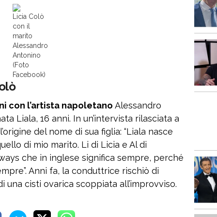
Licia Colò
con il
marito
Alessandro
Antonino
(Foto
Facebook)
Colò
ni con l’artista napoletano
Alessandro
a Liala, 16 anni. In un’intervista rilasciata a
l’origine del nome di sua figlia: “Liala nasce
ello di mio marito. Li di Licia e Al di
always che in inglese significa sempre, perché
mpre”. Anni fa, la conduttrice rischiò di
 una cisti ovarica scoppiata all’improvviso.