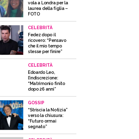
vola a Londra per la
laurea della figlia –
FOTO
CELEBRITÀ
Fedez dopo il
ricovero: “Pensavo
che il mio tempo
stesse per finire”
CELEBRITÀ
Edoardo Leo,
l’indiscrezione:
“Matrimonio finito
dopo 26 anni”
GOSSIP
“Striscia la Notizia”
verso la chiusura:
“Futuro ormai
segnato”