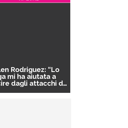
en Rodriguez: “Lo
a mi ha aiutata a
ire dagli attacchi di
nico”