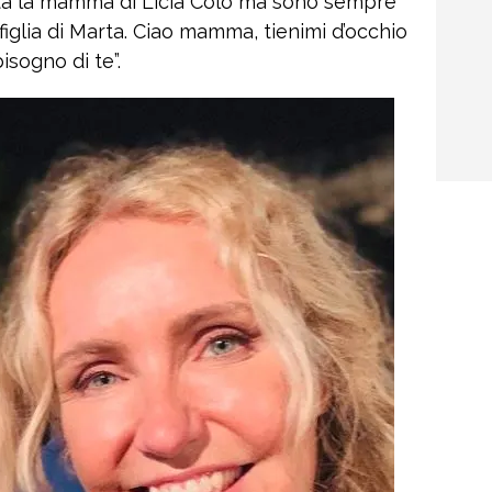
ta la mamma di Licia Colò ma sono sempre
 figlia di Marta. Ciao mamma, tienimi d’occhio
sogno di te”.