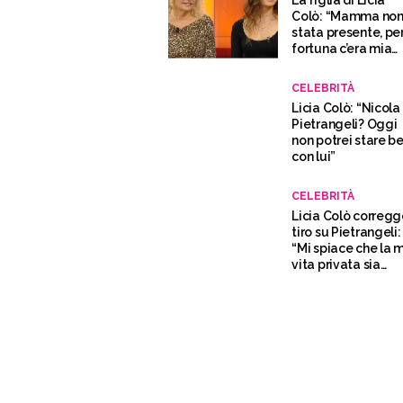
La figlia di Licia
Colò: “Mamma non
stata presente, pe
fortuna c’era mia
nonna”
CELEBRITÀ
Licia Colò: “Nicola
Pietrangeli? Oggi
non potrei stare b
con lui”
CELEBRITÀ
Licia Colò corregge
tiro su Pietrangeli:
“Mi spiace che la 
vita privata sia
collegata a lui”