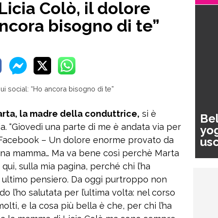
Licia Colò, il dolore
ancora bisogno di te”
arta, la madre della conduttrice,
si è
Bel
. “Giovedì una parte di me è andata via per
yog
usc
 Facebook – Un dolore enorme provato da
pa
 una mamma… Ma va bene così perchè Marta
 qui, sulla mia pagina, perché chi l’ha
 ultimo pensiero. Da oggi purtroppo non
do l’ho salutata per l’ultima volta: nel corso
olti, e la cosa più bella è che, per chi l’ha