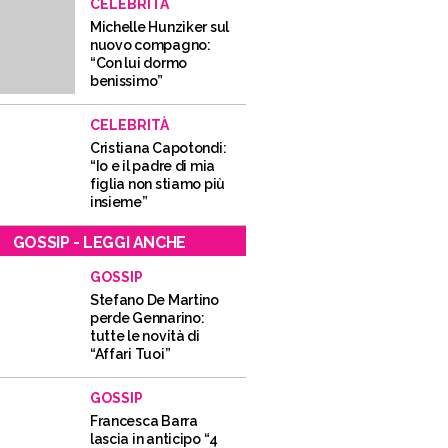
CELEBRITÀ
Michelle Hunziker sul
nuovo compagno:
“Con lui dormo
benissimo”
CELEBRITÀ
Cristiana Capotondi:
“Io e il padre di mia
figlia non stiamo più
insieme”
GOSSIP - LEGGI ANCHE
GOSSIP
Stefano De Martino
perde Gennarino:
tutte le novità di
“Affari Tuoi”
GOSSIP
Francesca Barra
lascia in anticipo “4