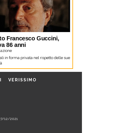
to Francesco Guccini,
va 86 anni
azione
li in forma privata nel rispetto delle sue
tà
I
VERISSIMO
l 27/12/2021