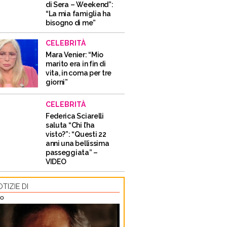
di Sera – Weekend”:
“La mia famiglia ha
bisogno di me”
CELEBRITÀ
Mara Venier: “Mio
marito era in fin di
vita, in coma per tre
giorni”
CELEBRITÀ
Federica Sciarelli
saluta “Chi l’ha
visto?”: “Questi 22
anni una bellissima
passeggiata” –
VIDEO
TIZIE DI
TO