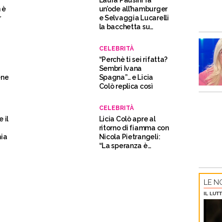
Laura Pausini fa
 è
un’ode all’hamburger
r
e Selvaggia Lucarelli
la bacchetta su
Instagram
CELEBRITÀ
“Perchè ti sei rifatta?
Sembri Ivana
ene
Spagna”… e Licia
Colò replica così
CELEBRITÀ
 il
Licia Colò apre al
ritorno di fiamma con
mia
Nicola Pietrangeli:
“La speranza è
l’ultima a morire”
LE NO
IL LUT