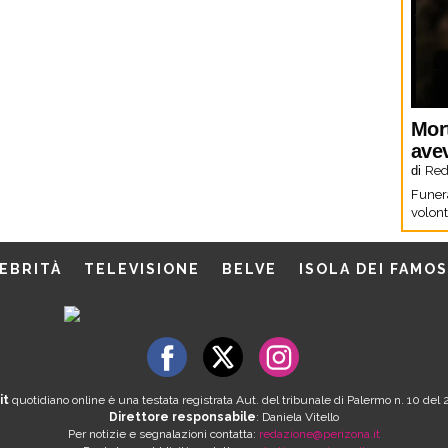
Mor
ave
di
Red
Funera
volon
EBRITÀ
TELEVISIONE
BELVE
ISOLA DEI FAMOS
it
quotidiano online è una testata registrata Aut. del tribunale di Palermo n. 10 de
Direttore responsabile
: Daniela Vitello
Per notizie e segnalazioni contatta:
redazione@perizona.it