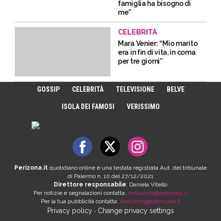
famiglia ha bisogno di
me”
CELEBRITÀ
Mara Venier: “Mio marito
era in fin di vita, in coma
per tre giorni”
GOSSIP
CELEBRITÀ
TELEVISIONE
BELVE
ISOLA DEI FAMOSI
VERISSIMO
Perizona.it
quotidiano online è una testata registrata Aut. del tribunale
di Palermo n. 10 del 27/12/2021
Direttore responsabile
: Daniela Vitello
Per notizie e segnalazioni contatta:
redazione@perizona.it
Per la tua pubblicità contatta:
marketing@perizona.it
Privacy policy
Change privacy settings
-