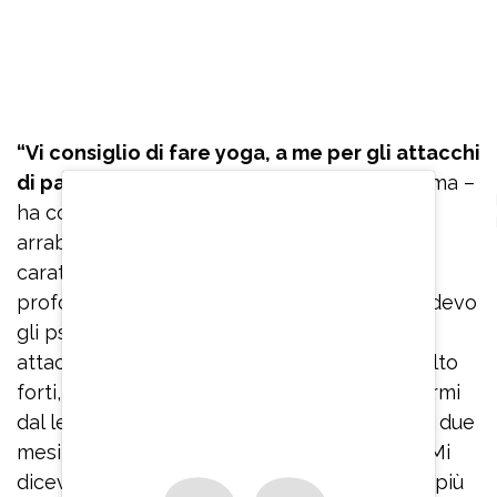
“Vi consiglio di fare yoga, a me per gli attacchi
di panico
è servito veramente tanto, mi calma –
ha confidato – Se ho paura o inizio ad
arrabbiarmi per qualcosa perché ho un
caratterino non molto facile, inspiro
profondamente. Quando stavo male e prendevo
gli psicofarmaci, quando mi arrivavano gli
attacchi di panico che erano veramente molto
forti, ero immobilizzata, non riuscivo ad alzarmi
dal letto e ad uscire dalla stanza. Sono stata due
mesi rinchiusa in casa, con le tende chiuse. Mi
dicevano: ‘Respira’. Io ci provavo ma andavo più