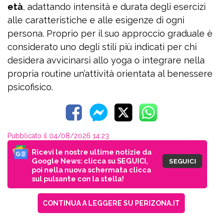
età
, adattando intensità e durata degli esercizi
alle caratteristiche e alle esigenze di ogni
persona. Proprio per il suo approccio graduale è
considerato uno degli stili più indicati per chi
desidera avvicinarsi allo yoga o integrare nella
propria routine un’attività orientata al benessere
psicofisico.
Pubblicato il 04/08/2026 14:23
Ricevi le nostre ultime notizie da
Google News: clicca su SEGUICI,
SEGUICI
poi nella nuova schermata clicca
sul pulsante con la stella!
CONTINUA A LEGGERE SU PERIZONA.IT