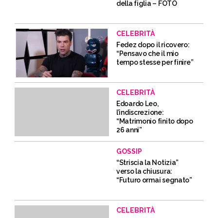
della figlia – FOTO
CELEBRITÀ
Fedez dopo il ricovero:
“Pensavo che il mio
tempo stesse per finire”
CELEBRITÀ
Edoardo Leo,
l’indiscrezione:
“Matrimonio finito dopo
26 anni”
GOSSIP
“Striscia la Notizia”
verso la chiusura:
“Futuro ormai segnato”
CELEBRITÀ