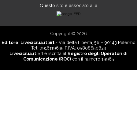
Questo sito è associato alla
Copyright © 2026
Editore:
Livesicilia.it Srl
- Via della Libertà, 56 – 90143 Palermo
Tel: 0916119635 P.IVA: 05808650823
Livesicilia.it
Srl è iscritta al
Registro degli Operatori di
Comunicazione (ROC)
con il numero 19965