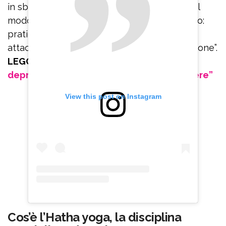
in sbatti. Invece bisogna imparare a farlo nel
modo corretto. Quindi rinnovo il mio consiglio:
praticate Hatha yoga se volete uscire dagli
attacchi di panico che portano alla depressione”.
LEGGI ANCHE:
Belen Rodriguez e la
depressione: “Sono sparita per sopravvivere”
View this post on Instagram
Cos’è l’Hatha yoga, la disciplina