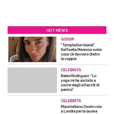
HOT NEWS
GOSSIP
“Temptation Island”,
Raffaella Mennoia svela
cosa c’è davvero dietro
le coppie
CELEBRITÀ
Belen Rodriguez: “Lo
yoga mi ha aiutata a
uscire dagli attacchi di
panico”
CELEBRITÀ
Massimiliano Ossini vola
a Londra per la laurea