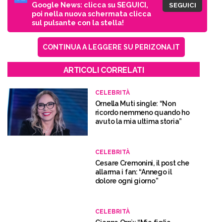
Google News: clicca su SEGUICI,
SEGUICI
poi nella nuova schermata clicca
sul pulsante con la stella!
CONTINUA A LEGGERE SU PERIZONA.IT
ARTICOLI CORRELATI
CELEBRITÀ
Ornella Muti single: “Non
ricordo nemmeno quando ho
avuto la mia ultima storia”
CELEBRITÀ
Cesare Cremonini, il post che
allarma i fan: “Annego il
dolore ogni giorno”
CELEBRITÀ