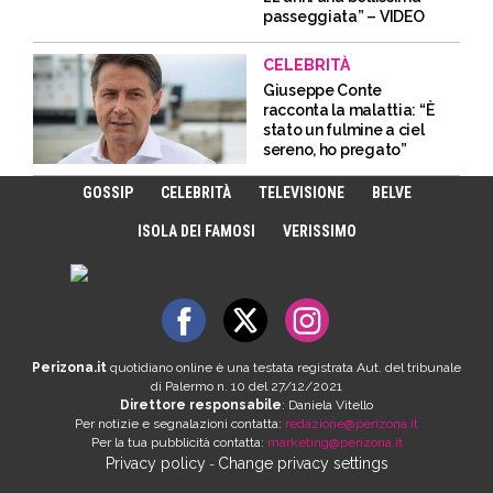
passeggiata” – VIDEO
CELEBRITÀ
Giuseppe Conte
racconta la malattia: “È
stato un fulmine a ciel
sereno, ho pregato”
GOSSIP
CELEBRITÀ
TELEVISIONE
BELVE
ISOLA DEI FAMOSI
VERISSIMO
Perizona.it
quotidiano online è una testata registrata Aut. del tribunale
di Palermo n. 10 del 27/12/2021
Direttore responsabile
: Daniela Vitello
Per notizie e segnalazioni contatta:
redazione@perizona.it
Per la tua pubblicità contatta:
marketing@perizona.it
Privacy policy
Change privacy settings
-