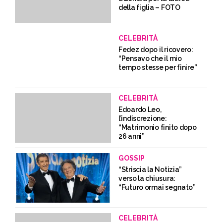
della figlia – FOTO
CELEBRITÀ
Fedez dopo il ricovero:
“Pensavo che il mio
tempo stesse per finire”
CELEBRITÀ
Edoardo Leo,
l’indiscrezione:
“Matrimonio finito dopo
26 anni”
GOSSIP
“Striscia la Notizia”
verso la chiusura:
“Futuro ormai segnato”
CELEBRITÀ