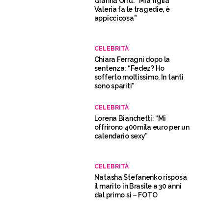
Gianna Orrù: “Mia figlia
Valeria fa le tragedie, è
appiccicosa”
CELEBRITÀ
Chiara Ferragni dopo la
sentenza: “Fedez? Ho
sofferto moltissimo. In tanti
sono spariti”
CELEBRITÀ
Lorena Bianchetti: “Mi
offrirono 400mila euro per un
calendario sexy”
CELEBRITÀ
Natasha Stefanenko risposa
il marito in Brasile a 30 anni
dal primo sì – FOTO