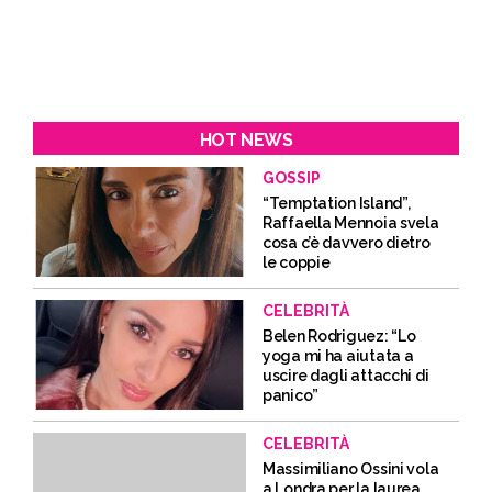
HOT NEWS
GOSSIP
“Temptation Island”,
Raffaella Mennoia svela
cosa c’è davvero dietro
le coppie
CELEBRITÀ
Belen Rodriguez: “Lo
yoga mi ha aiutata a
uscire dagli attacchi di
panico”
CELEBRITÀ
Massimiliano Ossini vola
a Londra per la laurea