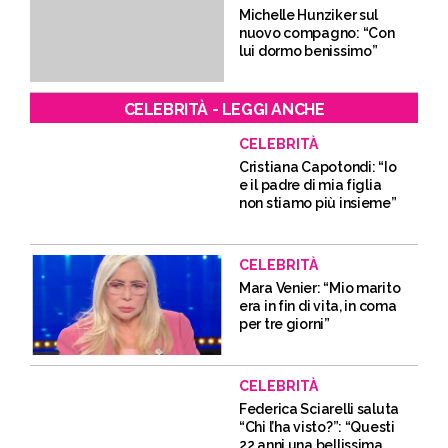
Michelle Hunziker sul
nuovo compagno: “Con
lui dormo benissimo”
CELEBRITÀ - LEGGI ANCHE
CELEBRITÀ
Cristiana Capotondi: “Io
e il padre di mia figlia
non stiamo più insieme”
CELEBRITÀ
Mara Venier: “Mio marito
era in fin di vita, in coma
per tre giorni”
CELEBRITÀ
Federica Sciarelli saluta
“Chi l’ha visto?”: “Questi
22 anni una bellissima