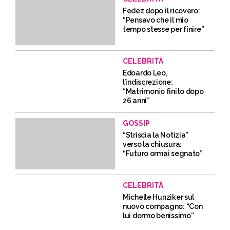
Fedez dopo il ricovero:
“Pensavo che il mio
tempo stesse per finire”
CELEBRITÀ
Edoardo Leo,
l’indiscrezione:
“Matrimonio finito dopo
26 anni”
GOSSIP
“Striscia la Notizia”
verso la chiusura:
“Futuro ormai segnato”
CELEBRITÀ
Michelle Hunziker sul
nuovo compagno: “Con
lui dormo benissimo”