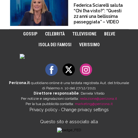
Federica Sciarelli saluta
“Chi l’ha visto?”: “Questi
22 anni una bellissima
passeggiata” – VIDEO
GOSSIP
CELEBRITÀ
TELEVISIONE
BELVE
ISOLA DEI FAMOSI
VERISSIMO
Perizona.it
quotidiano online è una testata registrata Aut. del tribunale
di Palermo n. 10 del 27/12/2021
Direttore responsabile
: Daniela Vitello
Per notizie e segnalazioni contatta:
redazione@perizona.it
Per la tua pubblicità contatta:
marketing@perizona.it
Privacy policy
Change privacy settings
-
Questo sito è associato alla