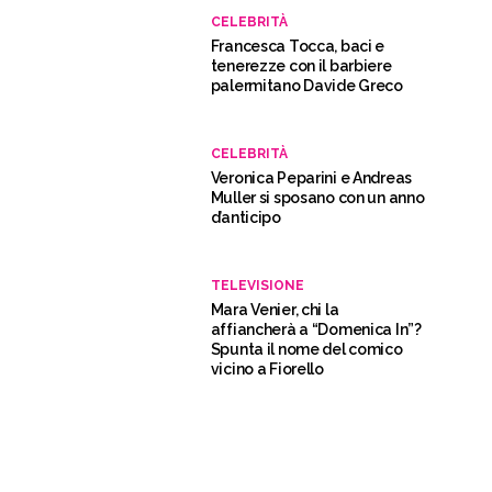
CELEBRITÀ
Francesca Tocca, baci e
tenerezze con il barbiere
palermitano Davide Greco
CELEBRITÀ
Veronica Peparini e Andreas
Muller si sposano con un anno
d’anticipo
TELEVISIONE
Mara Venier, chi la
affiancherà a “Domenica In”?
Spunta il nome del comico
vicino a Fiorello