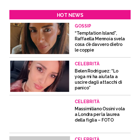
HOT NEWS
GOSSIP
“Temptation Island”,
Raffaella Mennoia svela
cosa c’è davvero dietro
le coppie
CELEBRITÀ
Belen Rodriguez: “Lo
yoga mi ha aiutata a
uscire dagli attacchi di
panico”
CELEBRITÀ
Massimiliano Ossini vola
a Londra per la laurea
della figlia – FOTO
CELEBRITÀ