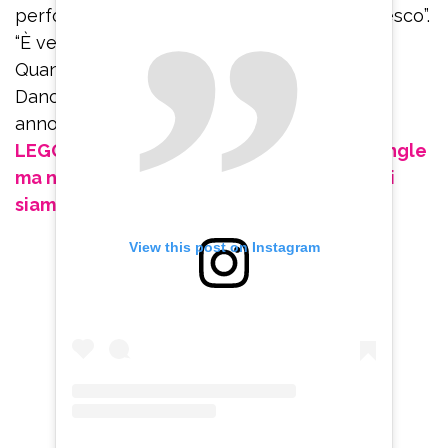
performance: “Sembra ieri… un déjà vu pazzesco”.
“È vero… – ha confermato Rossella Brescia –
Quante volte lo abbiamo fatto questo ‘Dirty
Dancing’?”. “Siamo tornati indietro di qualche
anno”, le ha fatto eco Gianni Sperti.
LEGGI ANCHE: Gianni Sperti oggi: “Sono single
ma non sono un frate. Paola Barale? Non ci
siamo mai più visti”
View this post on Instagram