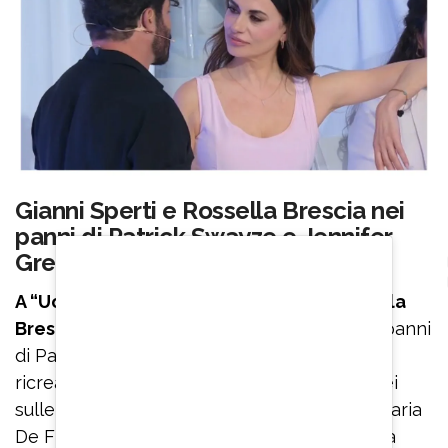
Gianni Sperti e Rossella Brescia nei
panni di Patrick Swayze e Jennifer
Grey
A “Uomini e Donne”, Gianni Sperti e Rossella
Brescia si sono calati alla perfezione
nei panni
di Patrick Swayze e Jennifer Grey e hanno
ricreato la scena in cui lui sollevava in aria lei
sulle note della canzone “Time of my life”. Maria
De Filippi si è complimentata con loro per la