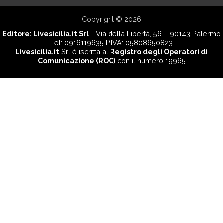
Copyright © 2026
Editore:
Livesicilia.it Srl
- Via della Libertà, 56 – 90143 Palermo
Tel: 0916119635 P.IVA: 05808650823
Livesicilia.it
Srl è iscritta al
Registro degli Operatori di
Comunicazione (ROC)
con il numero 19965