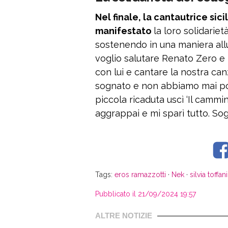
Nel finale, la cantautrice sic
manifestato
la loro solidariet
sostenendo in una maniera al
voglio salutare Renato Zero e
con lui e cantare la nostra ca
sognato e non abbiamo mai po
piccola ricaduta uscì ‘Il cammi
aggrappai e mi sparì tutto. Sog
Tags:
eros ramazzotti
·
Nek
·
silvia toffan
Pubblicato il 21/09/2024 19:57
ALTRE NOTIZIE