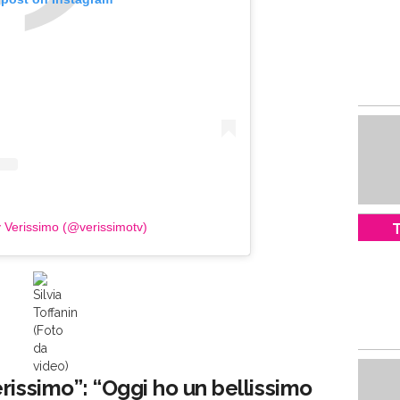
y Verissimo (@verissimotv)
T
Silvia
Toffanin
(Foto
da
video)
rissimo”: “Oggi ho un bellissimo