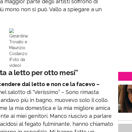
 maggior parte degli artisti soffrono di
più mono non si può. Vallo a spiegare a un
Gerardina
Trovato e
Maurizio
Costanzo
(Foto da
video)
ta a letto per otto mesi”
cendere dal letto e non ce la facevo –
el salotto di “Verissimo” – Sono rimasta
 andavo più in bagno, muovevo solo il collo.
me la mia domestica e la mia migliore amica
te ai miei genitori. Manco riuscivo a parlare
) acidosi al fegato fulminante, hanno chiamato
giorno in ospedale. Mi hanno fatto un