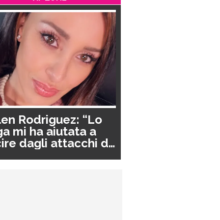
en Rodriguez: “Lo
a mi ha aiutata a
ire dagli attacchi di
nico”