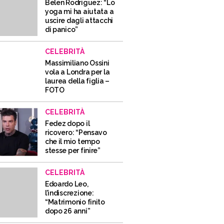
Belen Rodriguez: “Lo
yoga mi ha aiutata a
uscire dagli attacchi
di panico”
CELEBRITÀ
Massimiliano Ossini
vola a Londra per la
laurea della figlia –
FOTO
CELEBRITÀ
Fedez dopo il
ricovero: “Pensavo
che il mio tempo
stesse per finire”
CELEBRITÀ
Edoardo Leo,
l’indiscrezione:
“Matrimonio finito
dopo 26 anni”