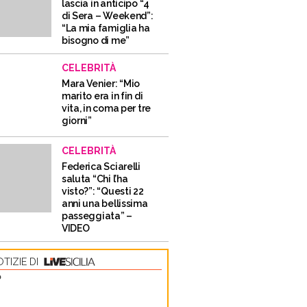
lascia in anticipo “4
di Sera – Weekend”:
“La mia famiglia ha
bisogno di me”
CELEBRITÀ
Mara Venier: “Mio
marito era in fin di
vita, in coma per tre
giorni”
CELEBRITÀ
Federica Sciarelli
saluta “Chi l’ha
visto?”: “Questi 22
anni una bellissima
passeggiata” –
VIDEO
TIZIE DI
O