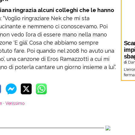
iliana ringrazia alcuni colleghi che le hanno
à: “Voglio ringraziare Nek che mi sta
lucinante e nemmeno ci conoscevamo. Poi
 non vedo l’ora di essere mano nella mano
nzone ‘E già’. Cosa che abbiamo sempre
Sca
imp
tuto fare. Poi quando nel 2008 ho avuto una
sbag
no’, una canzone di Eros Ramazzotti a cui mi
di
Dani
no di poterla cantare un giorno insieme a lui”.
L'erro
fermar
in
·
Verissimo