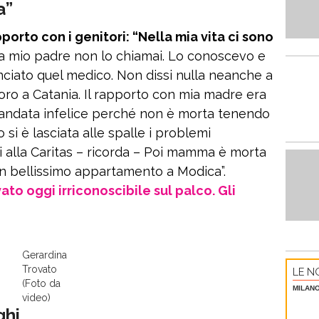
a”
porto con i genitori: “Nella mia vita ci sono
ta mio padre non lo chiamai. Lo conoscevo e
iato quel medico. Non dissi nulla neanche a
oro a Catania. Il rapporto con mia madre era
è andata infelice perché non è morta tenendo
 si è lasciata alle spalle i problemi
i alla Caritas – ricorda – Poi mamma è morta
un bellissimo appartamento a Modica”.
o oggi irriconoscibile sul palco. Gli
Gerardina
Trovato
LE NO
(Foto da
MILAN
video)
ghi