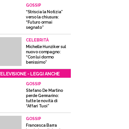
GOSSIP
“Striscia la Notizia”
verso la chiusura:
“Futuro ormai
segnato”
CELEBRITÀ
Michelle Hunziker sul
nuovo compagno:
“Con lui dormo
benissimo”
ELEVISIONE - LEGGI ANCHE
GOSSIP
Stefano De Martino
perde Gennarino:
tutte le novità di
“Affari Tuoi”
GOSSIP
Francesca Barra