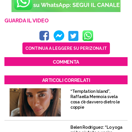
GUARDA IL VIDEO
CONTINUA A LEGGERE SU PERIZONA.IT
COMMENTA
ARTICOLI CORRELATI
“Temptation Island”,
Raffaella Mennoia svela
cosa c’è davvero dietro le
coppie
Belen Rodriguez: “Lo yoga