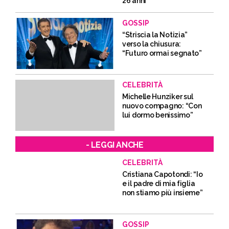
26 anni”
GOSSIP
“Striscia la Notizia”
verso la chiusura:
“Futuro ormai segnato”
CELEBRITÀ
Michelle Hunziker sul
nuovo compagno: “Con
lui dormo benissimo”
- LEGGI ANCHE
CELEBRITÀ
Cristiana Capotondi: “Io
e il padre di mia figlia
non stiamo più insieme”
GOSSIP