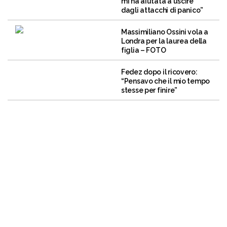
mi ha aiutata a uscire
dagli attacchi di panico”
Massimiliano Ossini vola a
Londra per la laurea della
figlia – FOTO
Fedez dopo il ricovero:
“Pensavo che il mio tempo
stesse per finire”