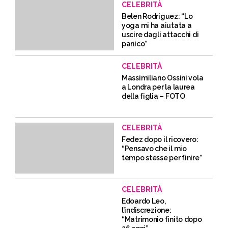
CELEBRITÀ
Belen Rodriguez: “Lo
yoga mi ha aiutata a
uscire dagli attacchi di
panico”
CELEBRITÀ
Massimiliano Ossini vola
a Londra per la laurea
della figlia – FOTO
CELEBRITÀ
Fedez dopo il ricovero:
“Pensavo che il mio
tempo stesse per finire”
CELEBRITÀ
Edoardo Leo,
l’indiscrezione:
“Matrimonio finito dopo