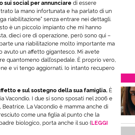
vo sui social per annunciare
di essere
strato la mano infortunata e ha parlato di un
ga riabilitazione” senza entrare nei dettagli.
esto è un piccolo impianto che mi hanno
sta, dieci ore di operazione, però sono qui –
parte una riabilitazione molto importante ma
ho avuto un affetto gigantesco. Mi avete
ire quantomeno dall’ospedale. È proprio vero,
bene e vi tengo aggiornati. Io intanto recupero
ffetto e sul sostegno della sua famiglia.
È
zia Vacondio. I due si sono sposati nel 2006 e
ia, Beatrice. La Vacondio è mamma anche di
resciuto come una figlia al punto che la
adre biologico, porta anche il suo (
LEGGI