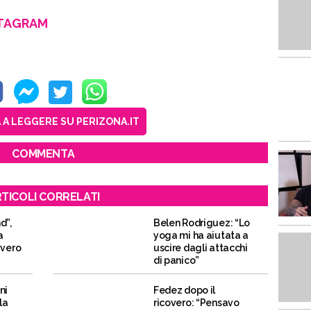
STAGRAM
A LEGGERE SU PERIZONA.IT
COMMENTA
TICOLI CORRELATI
d”,
Belen Rodriguez: “Lo
a
yoga mi ha aiutata a
vvero
uscire dagli attacchi
di panico”
ni
Fedez dopo il
la
ricovero: “Pensavo