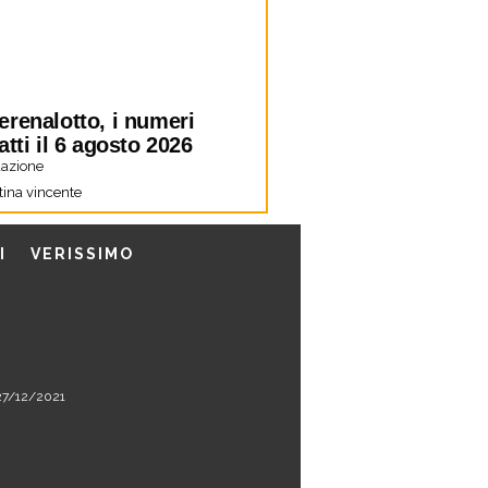
erenalotto, i numeri
atti il 6 agosto 2026
azione
tina vincente
I
VERISSIMO
l 27/12/2021