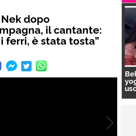
r Nek dopo
ampagna, il cantante:
i ferri, è stata tosta”
Bel
yog
usc
pa