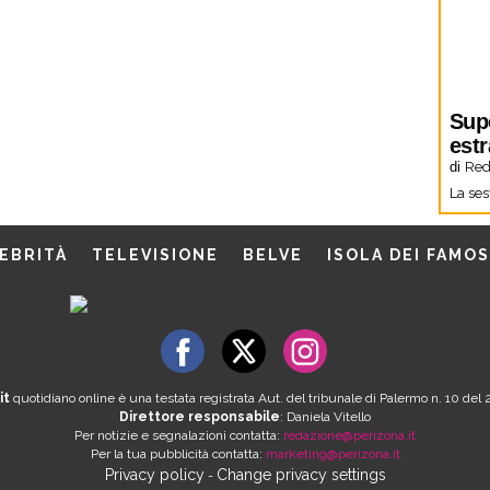
Sup
estr
di
Red
La ses
EBRITÀ
TELEVISIONE
BELVE
ISOLA DEI FAMOS
it
quotidiano online è una testata registrata Aut. del tribunale di Palermo n. 10 de
Direttore responsabile
: Daniela Vitello
Per notizie e segnalazioni contatta:
redazione@perizona.it
Per la tua pubblicità contatta:
marketing@perizona.it
Privacy policy
Change privacy settings
-