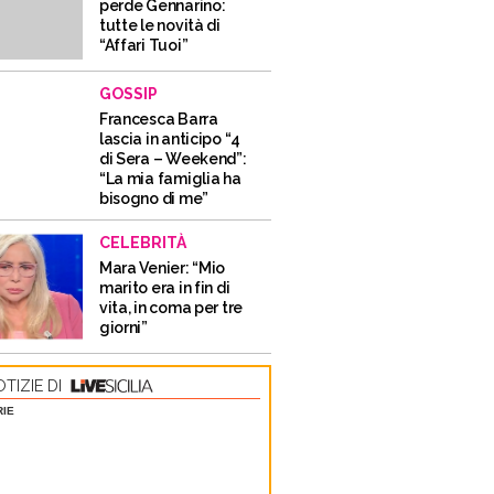
perde Gennarino:
tutte le novità di
“Affari Tuoi”
GOSSIP
Francesca Barra
lascia in anticipo “4
di Sera – Weekend”:
“La mia famiglia ha
bisogno di me”
CELEBRITÀ
Mara Venier: “Mio
marito era in fin di
vita, in coma per tre
giorni”
TIZIE DI
RIE