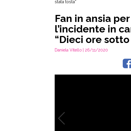
stata tosta”
Fan in ansia pe
l’incidente in c
“Dieci ore sotto 
Daniela Vitello
| 26/11/2020