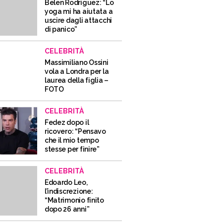
Belen Rodriguez: “Lo
yoga mi ha aiutata a
uscire dagli attacchi
di panico”
CELEBRITÀ
Massimiliano Ossini
vola a Londra per la
laurea della figlia –
FOTO
CELEBRITÀ
Fedez dopo il
ricovero: “Pensavo
che il mio tempo
stesse per finire”
CELEBRITÀ
Edoardo Leo,
l’indiscrezione:
“Matrimonio finito
dopo 26 anni”