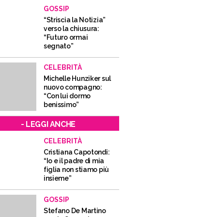
GOSSIP
“Striscia la Notizia”
verso la chiusura:
“Futuro ormai
segnato”
CELEBRITÀ
Michelle Hunziker sul
nuovo compagno:
“Con lui dormo
benissimo”
- LEGGI ANCHE
CELEBRITÀ
Cristiana Capotondi:
“Io e il padre di mia
figlia non stiamo più
insieme”
GOSSIP
Stefano De Martino