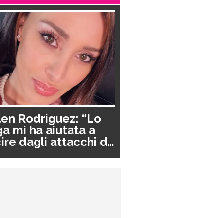
en Rodriguez: “Lo
a mi ha aiutata a
ire dagli attacchi di
nico”