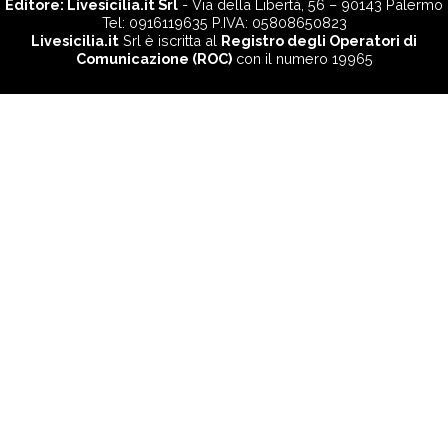
Editore:
Livesicilia.it Srl
- Via della Libertà, 56 – 90143 Palermo
Tel: 0916119635 P.IVA: 05808650823
Livesicilia.it
Srl è iscritta al
Registro degli Operatori di
Comunicazione (ROC)
con il numero 19965