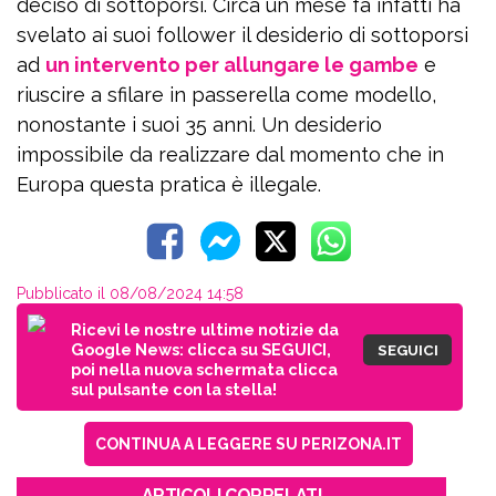
deciso di sottoporsi. Circa un mese fa infatti ha
svelato ai suoi follower il desiderio di sottoporsi
ad
un intervento per allungare le gambe
e
riuscire a sfilare in passerella come modello,
nonostante i suoi 35 anni. Un desiderio
impossibile da realizzare dal momento che in
Europa questa pratica è illegale.
Pubblicato il 08/08/2024 14:58
Ricevi le nostre ultime notizie da
Google News: clicca su SEGUICI,
SEGUICI
poi nella nuova schermata clicca
sul pulsante con la stella!
CONTINUA A LEGGERE SU PERIZONA.IT
ARTICOLI CORRELATI