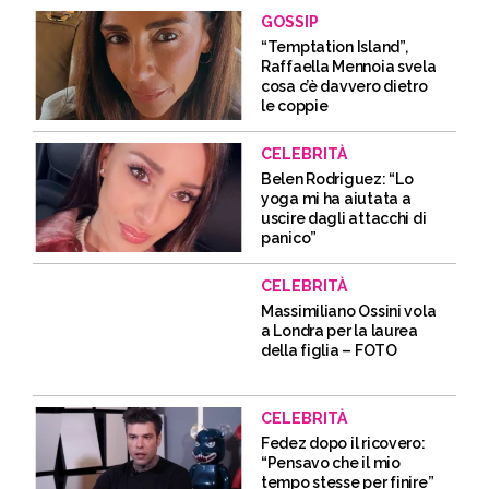
GOSSIP
“Temptation Island”,
Raffaella Mennoia svela
cosa c’è davvero dietro
le coppie
CELEBRITÀ
Belen Rodriguez: “Lo
yoga mi ha aiutata a
uscire dagli attacchi di
panico”
CELEBRITÀ
Massimiliano Ossini vola
a Londra per la laurea
della figlia – FOTO
CELEBRITÀ
Fedez dopo il ricovero:
“Pensavo che il mio
tempo stesse per finire”