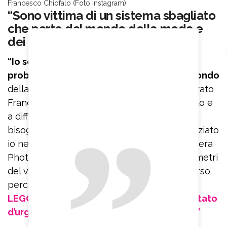
Francesco Chiofalo (Foto Instagram)
“Sono vittima di un sistema sbagliato
che parte dal mondo della moda e
dei fotomodelli”
“Io sono un po’ vittima di un sistema
probabilmente sbagliato che parte dal mondo
della moda e dei fotomodelli – ha puntualizzato
Francesco Chiofalo – Io facevo il fotomodello e
a differenza del modello da passarella ha
bisogno di fare il primo piano. Quando ho iniziato
io nel 2010-2011 si scattava in Kodak e non c’era
Photoshop. Quindi tu dovevi avere dei parametri
del viso perfetti per davvero. Adesso è diverso
perché ci stanno le applicazioni”.
LEGGI ANCHE: Francesco Chiofalo trasportato
d’urgenza in ospedale: “Non ci vedo bene”