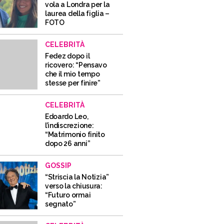
vola a Londra per la
laurea della figlia –
FOTO
CELEBRITÀ
Fedez dopo il
ricovero: “Pensavo
che il mio tempo
stesse per finire”
CELEBRITÀ
Edoardo Leo,
l’indiscrezione:
“Matrimonio finito
dopo 26 anni”
GOSSIP
“Striscia la Notizia”
verso la chiusura:
“Futuro ormai
segnato”