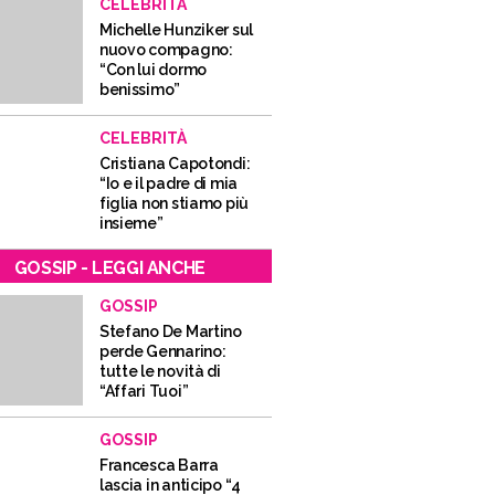
CELEBRITÀ
Michelle Hunziker sul
nuovo compagno:
“Con lui dormo
benissimo”
CELEBRITÀ
Cristiana Capotondi:
“Io e il padre di mia
figlia non stiamo più
insieme”
GOSSIP - LEGGI ANCHE
GOSSIP
Stefano De Martino
perde Gennarino:
tutte le novità di
“Affari Tuoi”
GOSSIP
Francesca Barra
lascia in anticipo “4