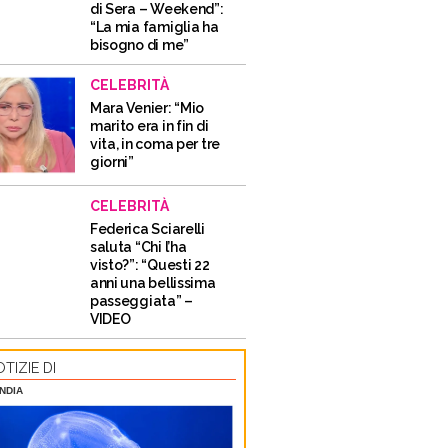
di Sera – Weekend”:
“La mia famiglia ha
bisogno di me”
CELEBRITÀ
Mara Venier: “Mio
marito era in fin di
vita, in coma per tre
giorni”
CELEBRITÀ
Federica Sciarelli
saluta “Chi l’ha
visto?”: “Questi 22
anni una bellissima
passeggiata” –
VIDEO
TIZIE DI
NDIA