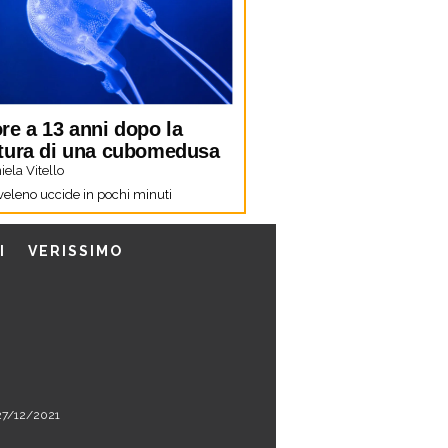
re a 13 anni dopo la
tura di una cubomedusa
ela Vitello
 veleno uccide in pochi minuti
I
VERISSIMO
l 27/12/2021