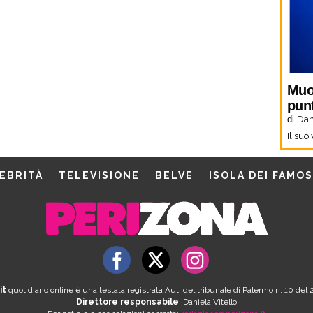
Muo
pun
di
Dani
Il suo
EBRITÀ
TELEVISIONE
BELVE
ISOLA DEI FAMOS
it
quotidiano online è una testata registrata Aut. del tribunale di Palermo n. 10 de
Direttore responsabile
: Daniela Vitello