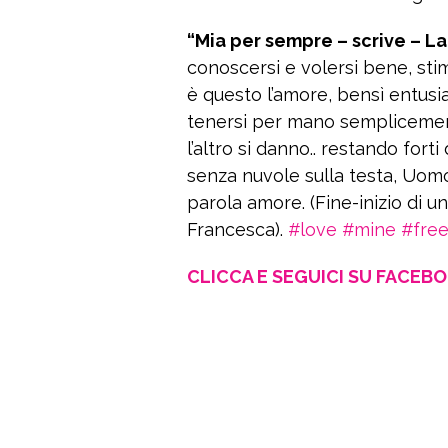
“Mia per sempre – scrive – La
conoscersi e volersi bene, stim
è questo l’amore, bensì entusi
tenersi per mano semplicemente
l’altro si danno.. restando fort
senza nuvole sulla testa, Uomo
parola amore. (Fine-inizio di u
Francesca).
#love
#mine
#fre
CLICCA E SEGUICI SU FACEB