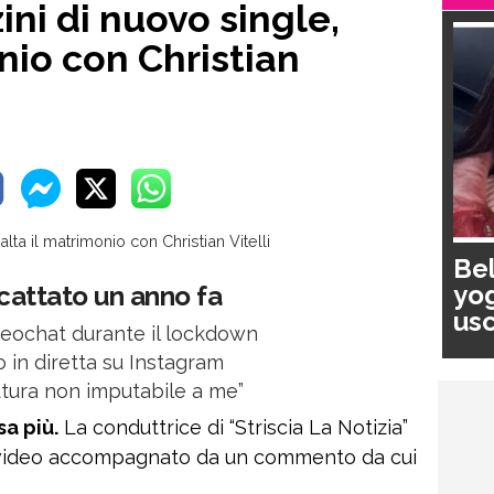
ni di nuovo single,
nio con Christian
Bel
yog
scattato un anno fa
usc
deochat durante il lockdown
pa
 in diretta su Instagram
ottura non imputabile a me”
a più.
La conduttrice di “Striscia La Notizia”
 video accompagnato da un commento da cui