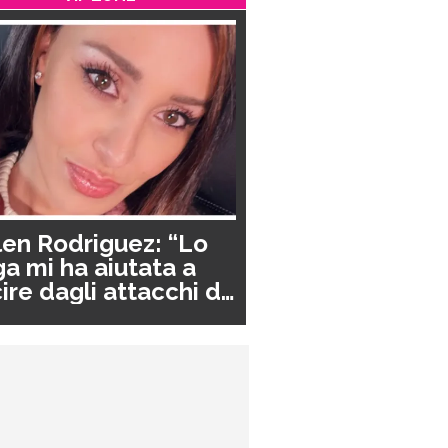
en Rodriguez: “Lo
a mi ha aiutata a
ire dagli attacchi di
nico”