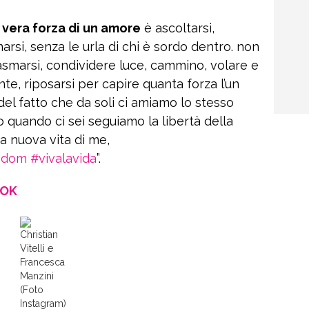
 vera forza di un amore
è ascoltarsi,
arsi, senza le urla di chi è sordo dentro. non
asmarsi, condividere luce, cammino, volare e
, riposarsi per capire quanta forza l’un
i del fatto che da soli ci amiamo lo stesso
 quando ci sei seguiamo la libertà della
na nuova vita di me,
edom
#vivalavida
”.
OOK
Christian
Vitelli e
Francesca
Manzini
(Foto
Instagram)