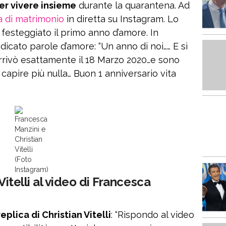
per vivere insieme
durante la quarantena. Ad
 di matrimonio
in diretta su Instagram. Lo
festeggiato il primo anno d’amore. In
edicato parole d’amore: “Un anno di noi…… E sì
rrivò esattamente il 18 Marzo 2020…e sono
 capire più nulla… Buon 1 anniversario vita
Francesca
Manzini e
Christian
Vitelli
(Foto
Instagram)
Vitelli al video di Francesca
replica di Christian Vitelli
: “Rispondo al video