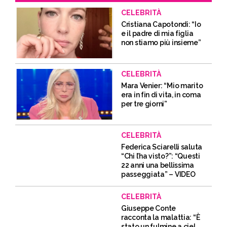
CELEBRITÀ
Cristiana Capotondi: “Io
e il padre di mia figlia
non stiamo più insieme”
CELEBRITÀ
Mara Venier: “Mio marito
era in fin di vita, in coma
per tre giorni”
CELEBRITÀ
Federica Sciarelli saluta
“Chi l’ha visto?”: “Questi
22 anni una bellissima
passeggiata” – VIDEO
CELEBRITÀ
Giuseppe Conte
racconta la malattia: “È
stato un fulmine a ciel