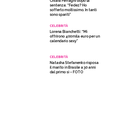
Chiara Ferragni dopo la
sentenza: “Fedez? Ho
sofferto moltissimo. In tanti
sono spariti”
CELEBRITÀ
Lorena Bianchetti: “Mi
offrirono 400mila euro per un
calendario sexy”
CELEBRITÀ
Natasha Stefanenko risposa
il marito in Brasile a 30 anni
dal primo sì – FOTO