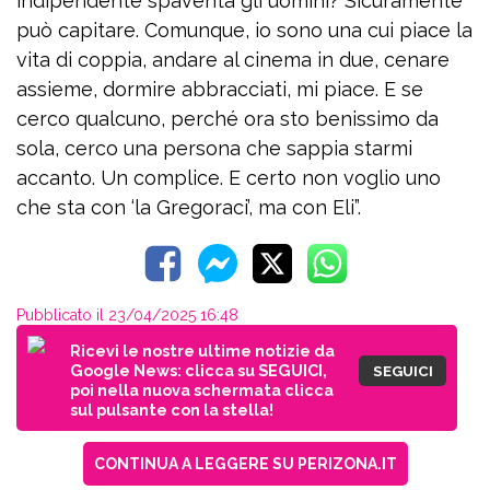
indipendente spaventa gli uomini? Sicuramente
può capitare. Comunque, io sono una cui piace la
vita di coppia, andare al cinema in due, cenare
assieme, dormire abbracciati, mi piace. E se
cerco qualcuno, perché ora sto benissimo da
sola, cerco una persona che sappia starmi
accanto. Un complice. E certo non voglio uno
che sta con ‘la Gregoraci’, ma con Eli”.
Pubblicato il 23/04/2025 16:48
Ricevi le nostre ultime notizie da
Google News: clicca su SEGUICI,
SEGUICI
poi nella nuova schermata clicca
sul pulsante con la stella!
CONTINUA A LEGGERE SU PERIZONA.IT