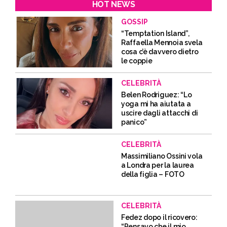
HOT NEWS
GOSSIP
“Temptation Island”,
Raffaella Mennoia svela
cosa c’è davvero dietro
le coppie
CELEBRITÀ
Belen Rodriguez: “Lo
yoga mi ha aiutata a
uscire dagli attacchi di
panico”
CELEBRITÀ
Massimiliano Ossini vola
a Londra per la laurea
della figlia – FOTO
CELEBRITÀ
Fedez dopo il ricovero:
“Pensavo che il mio