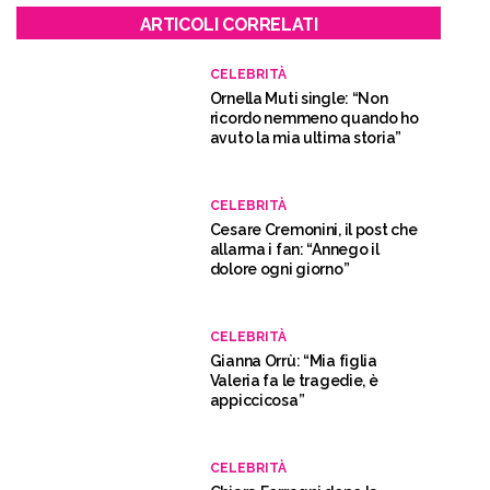
ARTICOLI CORRELATI
CELEBRITÀ
Ornella Muti single: “Non
ricordo nemmeno quando ho
avuto la mia ultima storia”
CELEBRITÀ
Cesare Cremonini, il post che
allarma i fan: “Annego il
dolore ogni giorno”
CELEBRITÀ
Gianna Orrù: “Mia figlia
Valeria fa le tragedie, è
appiccicosa”
CELEBRITÀ