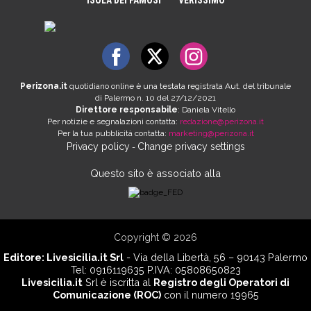
ISOLA DEI FAMOSI
VERISSIMO
Perizona.it
quotidiano online è una testata registrata Aut. del tribunale
di Palermo n. 10 del 27/12/2021
Direttore responsabile
: Daniela Vitello
Per notizie e segnalazioni contatta:
redazione@perizona.it
Per la tua pubblicità contatta:
marketing@perizona.it
Privacy policy
Change privacy settings
-
Questo sito è associato alla
Copyright © 2026
Editore:
Livesicilia.it Srl
- Via della Libertà, 56 – 90143 Palermo
Tel: 0916119635 P.IVA: 05808650823
Livesicilia.it
Srl è iscritta al
Registro degli Operatori di
Comunicazione (ROC)
con il numero 19965