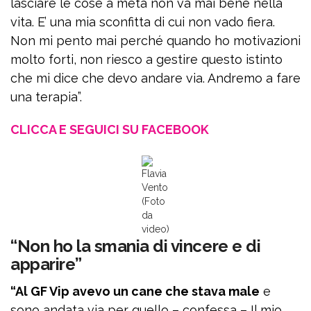
lasciare le cose a metà non va mai bene nella
vita. E’ una mia sconfitta di cui non vado fiera.
Non mi pento mai perché quando ho motivazioni
molto forti, non riesco a gestire questo istinto
che mi dice che devo andare via. Andremo a fare
una terapia”.
CLICCA E SEGUICI SU FACEBOOK
Flavia
Vento
(Foto
da
video)
“Non ho la smania di vincere e di
apparire”
“Al GF Vip avevo un cane che stava male
e
sono andata via per quello – confessa – Il mio