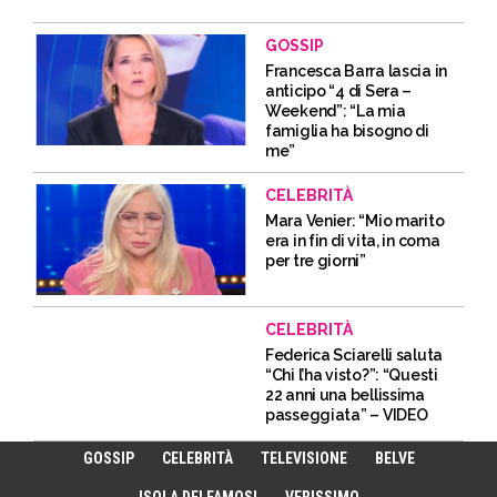
GOSSIP
Francesca Barra lascia in
anticipo “4 di Sera –
Weekend”: “La mia
famiglia ha bisogno di
me”
CELEBRITÀ
Mara Venier: “Mio marito
era in fin di vita, in coma
per tre giorni”
CELEBRITÀ
Federica Sciarelli saluta
“Chi l’ha visto?”: “Questi
22 anni una bellissima
passeggiata” – VIDEO
GOSSIP
CELEBRITÀ
TELEVISIONE
BELVE