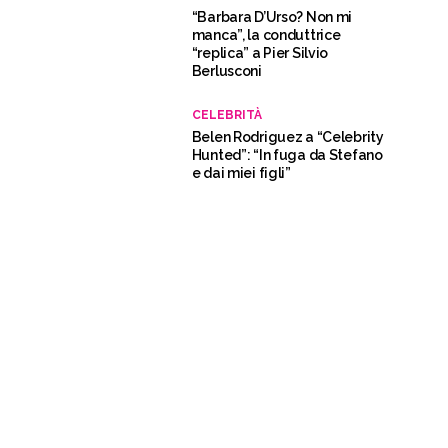
“Barbara D’Urso? Non mi
manca”, la conduttrice
“replica” a Pier Silvio
Berlusconi
CELEBRITÀ
Belen Rodriguez a “Celebrity
Hunted”: “In fuga da Stefano
e dai miei figli”