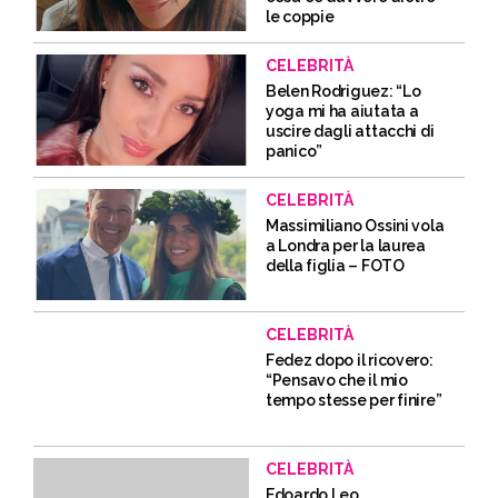
le coppie
CELEBRITÀ
Belen Rodriguez: “Lo
yoga mi ha aiutata a
uscire dagli attacchi di
panico”
CELEBRITÀ
Massimiliano Ossini vola
a Londra per la laurea
della figlia – FOTO
CELEBRITÀ
Fedez dopo il ricovero:
“Pensavo che il mio
tempo stesse per finire”
CELEBRITÀ
Edoardo Leo,