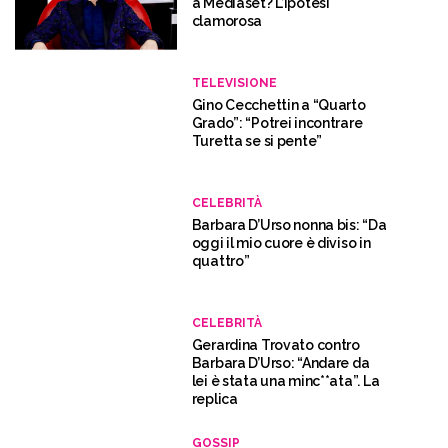
a Mediaset? L’ipotesi
clamorosa
TELEVISIONE
Gino Cecchettin a “Quarto
Grado”: “Potrei incontrare
Turetta se si pente”
CELEBRITÀ
Barbara D’Urso nonna bis: “Da
oggi il mio cuore è diviso in
quattro”
CELEBRITÀ
Gerardina Trovato contro
Barbara D’Urso: “Andare da
lei è stata una minc**ata”. La
replica
GOSSIP