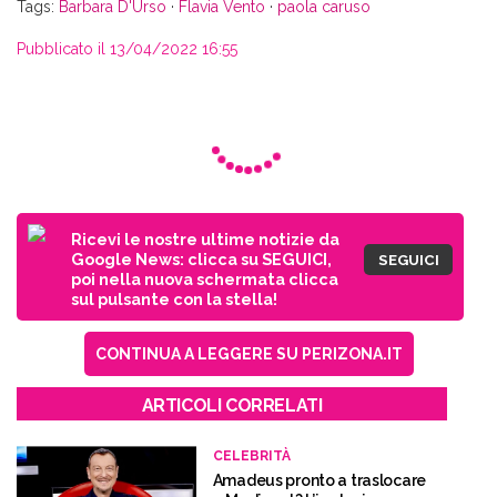
Tags:
Barbara D'Urso
·
Flavia Vento
·
paola caruso
Pubblicato il 13/04/2022 16:55
Ricevi le nostre ultime notizie da
Google News: clicca su SEGUICI,
SEGUICI
poi nella nuova schermata clicca
sul pulsante con la stella!
CONTINUA A LEGGERE SU PERIZONA.IT
ARTICOLI CORRELATI
CELEBRITÀ
Amadeus pronto a traslocare