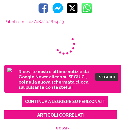
Pubblicato il 04/08/2026 14:23
Ricevi le nostre ultime notizie da
Google News: clicca su SEGUICI,
SEGUICI
poi nella nuova schermata clicca
sul pulsante con la stella!
CONTINUA A LEGGERE SU PERIZONA.IT
ARTICOLI CORRELATI
GOSSIP
“Temptation Island”,
Raffaella Mennoia svela cosa
c’è davvero dietro le coppie
CELEBRITÀ
Filippo Bisciglia e Pamela