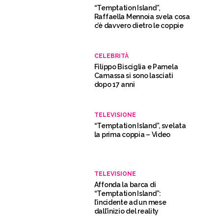
Camassa si sono lasciati
dopo 17 anni
TELEVISIONE
“Temptation Island”, svelata
la prima coppia – Video
TELEVISIONE
Affonda la barca di
“Temptation Island”:
l’incidente ad un mese
dall’inizio del reality
GOSSIP
Jenny Guardiano e Tony
Renda, dopo la rottura volano
gli stracci via social