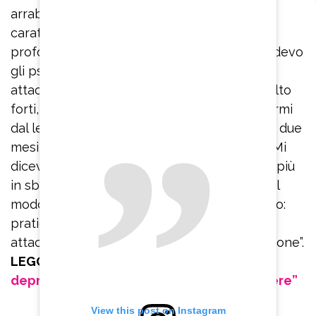
arrabbiarmi per qualcosa perché ho un
caratterino non molto facile, inspiro
profondamente. Quando stavo male e prendevo
gli psicofarmaci, quando mi arrivavano gli
attacchi di panico che erano veramente molto
forti, ero immobilizzata, non riuscivo ad alzarmi
dal letto e ad uscire dalla stanza. Sono stata due
mesi rinchiusa in casa, con le tende chiuse. Mi
dicevano: ‘Respira’. Io ci provavo ma andavo più
in sbatti. Invece bisogna imparare a farlo nel
modo corretto. Quindi rinnovo il mio consiglio:
praticate Hatha yoga se volete uscire dagli
attacchi di panico che portano alla depressione”.
LEGGI ANCHE:
Belen Rodriguez e la
depressione: “Sono sparita per sopravvivere”
View this post on Instagram