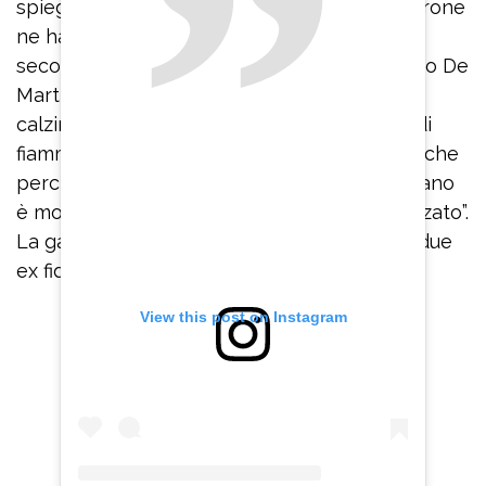
spiegato la finta Maria De Filippi. Emma Marrone
ne ha approfittato per smentire il gossip
secondo cui si sarebbe riavvicinata a Stefano De
Martino: “L’unica cosa che torna è un paio di
calzini. State sereni, non c’è nessun ritorno di
fiamma, amore…no. Solo un paio di calzini. Anche
perché ragazzi, ve lo posso assicurare, Stefano
è molto meglio come amico che come fidanzato”.
La gag si è conclusa con un abbraccio tra i due
ex fidanzati.
View this post on Instagram