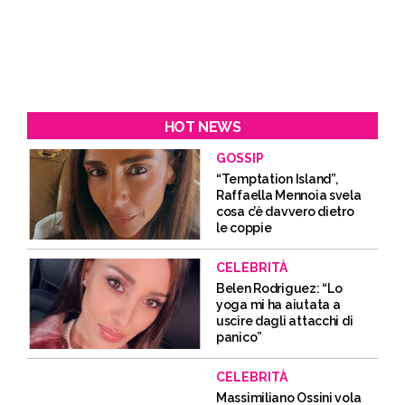
HOT NEWS
GOSSIP
“Temptation Island”,
Raffaella Mennoia svela
cosa c’è davvero dietro
le coppie
CELEBRITÀ
Belen Rodriguez: “Lo
yoga mi ha aiutata a
uscire dagli attacchi di
panico”
CELEBRITÀ
Massimiliano Ossini vola