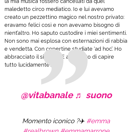
la mia musica fossero cancellati da quel
maledetto circo mediatico. Io e lui avevamo
creato un pezzettino magico nel nostro privato:
eravamo felici così e non avevamo bisogno di
nient’altro. Ho saputo custodire i miei sentimenti.
Non sono mai esplosa con esternazioni di rabbia
e vendetta. Con copertine studiate ‘ad hoc’. Ho
abbracciato il silenzio. E aspettato di capire
tutto lucidamente”.
@vitabanale
♬ suono
Momento iconico ?✈️
#emma
#realbrown
#emmamarrone