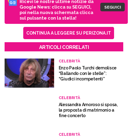
Ricevi le nostre ultime notizie da
Google News: clicca su SEGUICI,
SEGUICI
poi nella nuova schermata clicca
sul pulsante con la stella!
CONTINUA A LEGGERE SU PERIZONA.IT
ARTICOLI CORRELATI
CELEBRITÀ
Enzo Paolo Turchi demolisce
“Ballando con le stelle”:
“Giudici incompetenti”
CELEBRITÀ
Alessandra Amoroso si sposa,
la proposta di matrimonio a
fine concerto
CELEBRITÀ