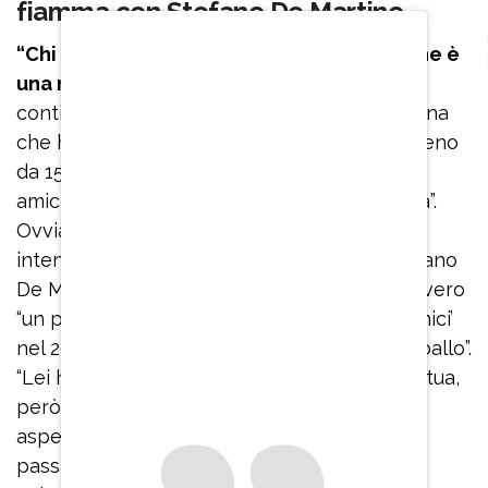
fiamma con Stefano De Martino
“Chi ti manda a chiamare è una persona che è
una nostra conoscenza in comune
– ha
continuato Vincenzo De Lucia – È una persona
che ha intrecciato la sua vita con te più o meno
da 15 anni fra trasmissioni televisive, amore,
amicizia e una stima professionale reciproca”.
Ovviamente si trattava di Emma Marrone
intenzionata a restituire all’ex fidanzato Stefano
De Martino qualcosa di molto personale, ovvero
“un paio di calzini lasciati nel camerino di ‘Amici’
nel 2009 dopo una lunghissima sessione di ballo”.
“Lei ha pensato tante volte di venire a casa tua,
però per discrezione non l’ha fatto perché
aspettava sempre che tu fossi single. Son
passati 15 anni e non è ancora successo”, ha