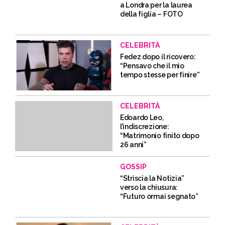
a Londra per la laurea
della figlia – FOTO
CELEBRITÀ
Fedez dopo il ricovero:
“Pensavo che il mio
tempo stesse per finire”
CELEBRITÀ
Edoardo Leo,
l’indiscrezione:
“Matrimonio finito dopo
26 anni”
GOSSIP
“Striscia la Notizia”
verso la chiusura:
“Futuro ormai segnato”