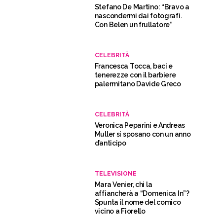
Stefano De Martino: “Bravo a
nascondermi dai fotografi.
Con Belen un frullatore”
CELEBRITÀ
Francesca Tocca, baci e
tenerezze con il barbiere
palermitano Davide Greco
CELEBRITÀ
Veronica Peparini e Andreas
Muller si sposano con un anno
d’anticipo
TELEVISIONE
Mara Venier, chi la
affiancherà a “Domenica In”?
Spunta il nome del comico
vicino a Fiorello