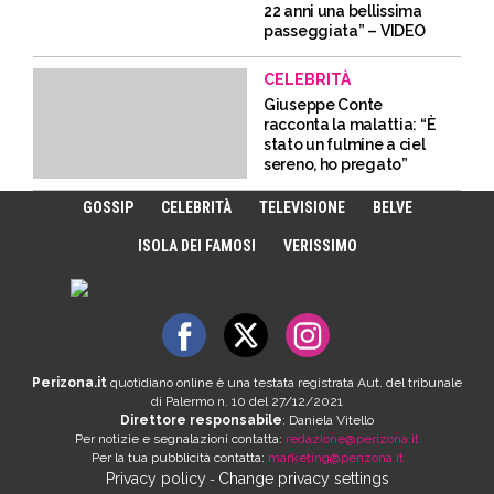
22 anni una bellissima
passeggiata” – VIDEO
CELEBRITÀ
Giuseppe Conte
racconta la malattia: “È
stato un fulmine a ciel
sereno, ho pregato”
GOSSIP
CELEBRITÀ
TELEVISIONE
BELVE
ISOLA DEI FAMOSI
VERISSIMO
Perizona.it
quotidiano online è una testata registrata Aut. del tribunale
di Palermo n. 10 del 27/12/2021
Direttore responsabile
: Daniela Vitello
Per notizie e segnalazioni contatta:
redazione@perizona.it
Per la tua pubblicità contatta:
marketing@perizona.it
Privacy policy
Change privacy settings
-