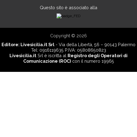
Questo sito è associato alla
Copyright © 2026
Editore:
Livesicilia.it Srl
- Via della Libertà, 56 – 90143 Palermo
Tel: 0916119635 P.IVA: 05808650823
Livesicilia.it
Srl è iscritta al
Registro degli Operatori di
Comunicazione (ROC)
con il numero 19965