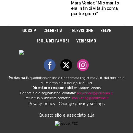
Mara Venier: “Mio marito
era in fin di vita, in coma
per tre giorni”
GOSSIP
CELEBRITÀ
TELEVISIONE
BELVE
ISOLA DEI FAMOSI
VERISSIMO
Perizona.it
quotidiano online è una testata registrata Aut. del tribunale
di Palermo n. 10 del 27/12/2021
Direttore responsabile
: Daniela Vitello
Per notizie e segnalazioni contatta:
redazione@perizona.it
Per la tua pubblicità contatta:
marketing@perizona.it
Privacy policy
Change privacy settings
-
Questo sito è associato alla