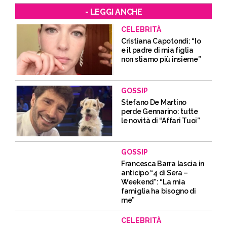
- LEGGI ANCHE
CELEBRITÀ
Cristiana Capotondi: “Io
e il padre di mia figlia
non stiamo più insieme”
GOSSIP
Stefano De Martino
perde Gennarino: tutte
le novità di “Affari Tuoi”
GOSSIP
Francesca Barra lascia in
anticipo “4 di Sera –
Weekend”: “La mia
famiglia ha bisogno di
me”
CELEBRITÀ