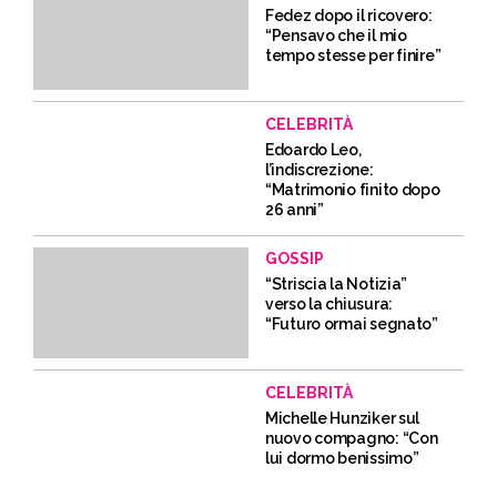
Fedez dopo il ricovero:
“Pensavo che il mio
tempo stesse per finire”
CELEBRITÀ
Edoardo Leo,
l’indiscrezione:
“Matrimonio finito dopo
26 anni”
GOSSIP
“Striscia la Notizia”
verso la chiusura:
“Futuro ormai segnato”
CELEBRITÀ
Michelle Hunziker sul
nuovo compagno: “Con
lui dormo benissimo”