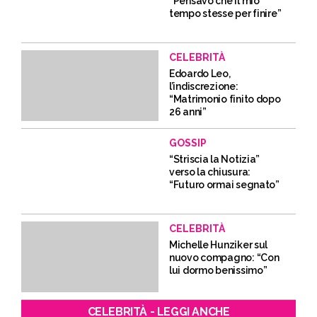
“Pensavo che il mio
tempo stesse per finire”
CELEBRITÀ
Edoardo Leo,
l’indiscrezione:
“Matrimonio finito dopo
26 anni”
GOSSIP
“Striscia la Notizia”
verso la chiusura:
“Futuro ormai segnato”
CELEBRITÀ
Michelle Hunziker sul
nuovo compagno: “Con
lui dormo benissimo”
CELEBRITÀ - LEGGI ANCHE