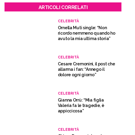
ARTICOLI CORRELATI
CELEBRITÀ
Ornella Muti single: “Non
ricordo nemmeno quando ho
avuto la mia ultima storia”
CELEBRITÀ
Cesare Cremonini, il post che
allarma i fan: “Annego il
dolore ogni giorno”
CELEBRITÀ
Gianna Orrù: “Mia figlia
Valeria fa le tragedie, è
appiccicosa”
CELEBRITÀ