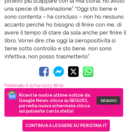
potevo più scappare con la mia storia, ho avuto
una specie di illuminazione”. “Oggi sto bene e
sono contenta – ha concluso – non ho nessuno
accanto perché ho bisogno di finire con me, di
avere il tempo di stare da sola anche per finire il
libro. Vorrei dire che oggi la sieropositività si
tiene sotto controllo e sto bene, non sono
infettiva, non posso trasmetterlo”.
Pubblicato il 11/04/2023 18:00
Ricevi le nostre ultime notizie da
Google News: clicca su SEGUICI,
SEGUICI
poi nella nuova schermata clicca
sul pulsante con la stella!
CONTINUA A LEGGERE SU PERIZONA.IT