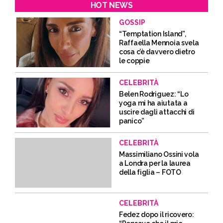
HOT NEWS
GOSSIP
“Temptation Island”,
Raffaella Mennoia svela
cosa c’è davvero dietro
le coppie
CELEBRITÀ
Belen Rodriguez: “Lo
yoga mi ha aiutata a
uscire dagli attacchi di
panico”
CELEBRITÀ
Massimiliano Ossini vola
a Londra per la laurea
della figlia – FOTO
CELEBRITÀ
Fedez dopo il ricovero: