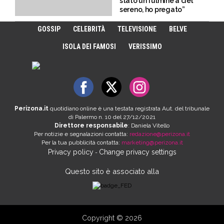
stato un fulmine a ciel
sereno, ho pregato”
GOSSIP
CELEBRITÀ
TELEVISIONE
BELVE
ISOLA DEI FAMOSI
VERISSIMO
Perizona.it
quotidiano online è una testata registrata Aut. del tribunale
di Palermo n. 10 del 27/12/2021
Direttore responsabile
: Daniela Vitello
Per notizie e segnalazioni contatta:
redazione@perizona.it
Per la tua pubblicità contatta:
marketing@perizona.it
Privacy policy
Change privacy settings
-
Questo sito è associato alla
Copyright © 2026