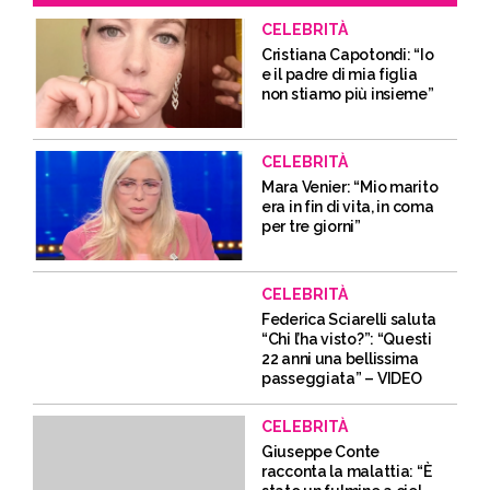
CELEBRITÀ
Cristiana Capotondi: “Io
e il padre di mia figlia
non stiamo più insieme”
CELEBRITÀ
Mara Venier: “Mio marito
era in fin di vita, in coma
per tre giorni”
CELEBRITÀ
Federica Sciarelli saluta
“Chi l’ha visto?”: “Questi
22 anni una bellissima
passeggiata” – VIDEO
CELEBRITÀ
Giuseppe Conte
racconta la malattia: “È