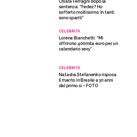
Chiara Ferragni dopo la
sentenza: “Fedez? Ho
sofferto moltissimo. In tanti
sono spariti”
CELEBRITÀ
Lorena Bianchetti: “Mi
offrirono 400mila euro per un
calendario sexy”
CELEBRITÀ
Natasha Stefanenko risposa
il marito in Brasile a 30 anni
dal primo sì – FOTO