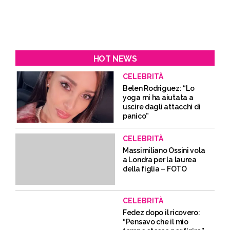
HOT NEWS
CELEBRITÀ
Belen Rodriguez: “Lo
yoga mi ha aiutata a
uscire dagli attacchi di
panico”
CELEBRITÀ
Massimiliano Ossini vola
a Londra per la laurea
della figlia – FOTO
CELEBRITÀ
Fedez dopo il ricovero:
“Pensavo che il mio