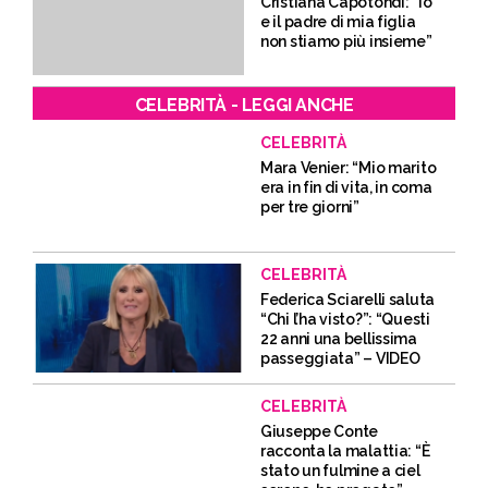
Cristiana Capotondi: “Io
e il padre di mia figlia
non stiamo più insieme”
CELEBRITÀ - LEGGI ANCHE
CELEBRITÀ
Mara Venier: “Mio marito
era in fin di vita, in coma
per tre giorni”
CELEBRITÀ
Federica Sciarelli saluta
“Chi l’ha visto?”: “Questi
22 anni una bellissima
passeggiata” – VIDEO
CELEBRITÀ
Giuseppe Conte
racconta la malattia: “È
stato un fulmine a ciel