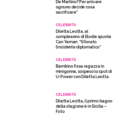
De Martino? Per arrivare
ognuno decide cosa
sacrificare”
CELEBRITÀ
Diletta Leotta, al
compleanno di Elodie spunta
Can Yaman: “Sfiorato
l’incidente diplomatico”
CELEBRITÀ
Bambino fissa ragazza in
minigonna, sospeso lo spot di
U-Power con Diletta Leotta
CELEBRITÀ
Diletta Leotta, il primo bagno
della stagione è in Sicilia –
Foto