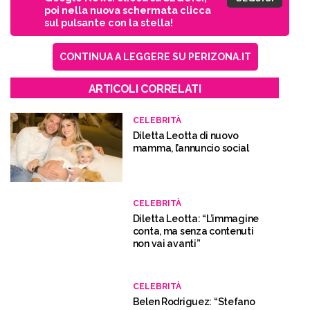
poi nella nuova schermata clicca
sul pulsante con la stella!
CONTINUA A LEGGERE SU PERIZONA.IT
ARTICOLI CORRELATI
CELEBRITÀ
Diletta Leotta di nuovo
mamma, l’annuncio social
CELEBRITÀ
Diletta Leotta: “L’immagine
conta, ma senza contenuti
non vai avanti”
CELEBRITÀ
Belen Rodriguez: “Stefano