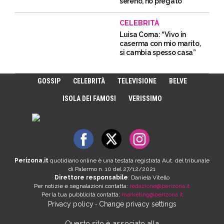
sereno, ho pregato”
CELEBRITÀ
Luisa Corna: “Vivo in
caserma con mio marito,
si cambia spesso casa”
GOSSIP
CELEBRITÀ
TELEVISIONE
BELVE
ISOLA DEI FAMOSI
VERISSIMO
Perizona.it
quotidiano online è una testata registrata Aut. del tribunale
di Palermo n. 10 del 27/12/2021
Direttore responsabile
: Daniela Vitello
Per notizie e segnalazioni contatta:
redazione@perizona.it
Per la tua pubblicità contatta:
marketing@perizona.it
Privacy policy
Change privacy settings
-
Questo sito è associato alla