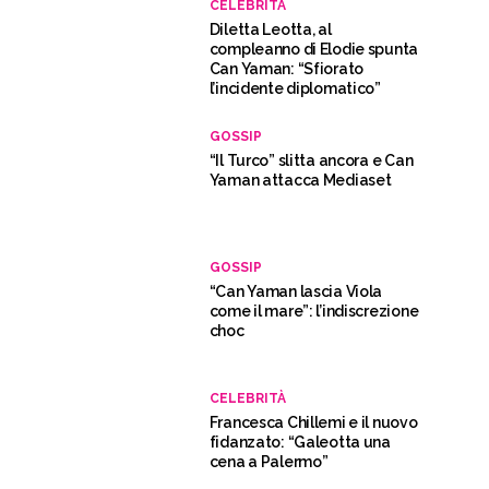
CELEBRITÀ
Diletta Leotta, al
compleanno di Elodie spunta
Can Yaman: “Sfiorato
l’incidente diplomatico”
GOSSIP
“Il Turco” slitta ancora e Can
Yaman attacca Mediaset
GOSSIP
“Can Yaman lascia Viola
come il mare”: l’indiscrezione
choc
CELEBRITÀ
Francesca Chillemi e il nuovo
fidanzato: “Galeotta una
cena a Palermo”