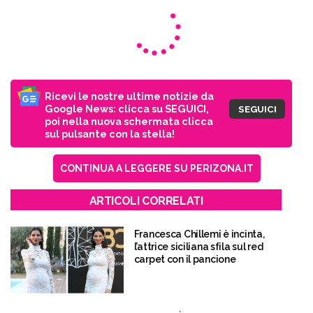
Ricevi le nostre ultime notizie da
Google News: clicca su SEGUICI,
SEGUICI
poi nella nuova schermata clicca
sul pulsante con la stella!
CONTINUA A LEGGERE SU PERIZONA.IT
ARTICOLI CORRELATI
Francesca Chillemi è incinta,
l’attrice siciliana sfila sul red
carpet con il pancione