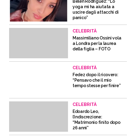
Belen Rodriguez: “Lo
yoga mi ha aiutata a
uscire dagli attacchi di
panico”
CELEBRITÀ
Massimiliano Ossini vola
a Londra per la laurea
della figlia – FOTO
CELEBRITÀ
Fedez dopo il ricovero:
“Pensavo che il mio
tempo stesse per finire”
CELEBRITÀ
Edoardo Leo,
l’indiscrezione:
“Matrimonio finito dopo
26 anni”