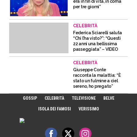
era in fin di vita, in coma
per tre giorni”
CELEBRITÀ
Federica Sciarelli saluta
“Chi l’ha visto?”: “Questi
22 anni una bellissima
passeggiata” – VIDEO
CELEBRITÀ
Giuseppe Conte
racconta la malattia: “È
stato un fulmine a ciel
sereno, ho pregato”
GOSSIP
CELEBRITÀ
TELEVISIONE
BELVE
ISOLA DEI FAMOSI
VERISSIMO