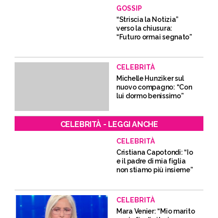
GOSSIP
“Striscia la Notizia”
verso la chiusura:
“Futuro ormai segnato”
CELEBRITÀ
Michelle Hunziker sul
nuovo compagno: “Con
lui dormo benissimo”
CELEBRITÀ - LEGGI ANCHE
CELEBRITÀ
Cristiana Capotondi: “Io
e il padre di mia figlia
non stiamo più insieme”
CELEBRITÀ
Mara Venier: “Mio marito