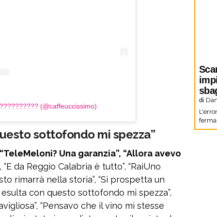
Sca
imp
sbag
di
Dani
??????????? (@caffeuccissimo)
L'erro
fermar
 questo sottofondo mi spezza”
 “TeleMeloni? Una garanzia”, “Allora avevo
”, “E da Reggio Calabria è tutto”, “RaiUno
o rimarrà nella storia”, “Si prospetta un
e esulta con questo sottofondo mi spezza”,
vigliosa”, “Pensavo che il vino mi stesse