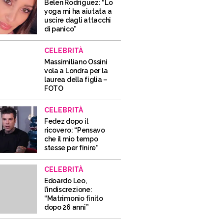
Belen Rodriguez: “Lo
yoga mi ha aiutata a
uscire dagli attacchi
di panico”
CELEBRITÀ
Massimiliano Ossini
vola a Londra per la
laurea della figlia –
FOTO
CELEBRITÀ
Fedez dopo il
ricovero: “Pensavo
che il mio tempo
stesse per finire”
CELEBRITÀ
Edoardo Leo,
l’indiscrezione:
“Matrimonio finito
dopo 26 anni”