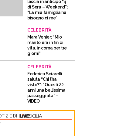
lascia in anticipo “4
di Sera – Weekend”:
“La mia famiglia ha
bisogno di me”
CELEBRITÀ
Mara Venier: “Mio
marito era in fin di
vita, in coma per tre
giorni”
CELEBRITÀ
Federica Sciarelli
saluta “Chi l’ha
visto?”: “Questi 22
anni una bellissima
passeggiata” –
VIDEO
TIZIE DI
O