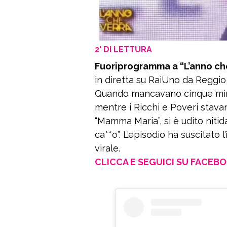
2' DI LETTURA
Fuoriprogramma a “L’anno ch
in diretta su RaiUno da Reggio
Quando mancavano cinque minut
mentre i Ricchi e Poveri stava
“Mamma Maria”, si è udito niti
ca**o”. L’episodio ha suscitato l
virale.
CLICCA E SEGUICI SU FACEB