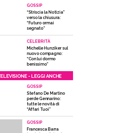
GOSSIP
“Striscia la Notizia”
verso la chiusura:
“Futuro ormai
segnato”
CELEBRITÀ
Michelle Hunziker sul
nuovo compagno:
“Con lui dormo
benissimo”
ELEVISIONE - LEGGI ANCHE
GOSSIP
Stefano De Martino
perde Gennarino:
tutte le novità di
“Affari Tuoi”
GOSSIP
Francesca Barra