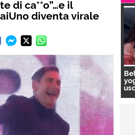
e di ca**o”…e il
iUno diventa virale
Bel
yog
usc
pa