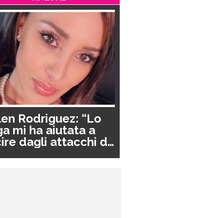
en Rodriguez: “Lo
a mi ha aiutata a
ire dagli attacchi di
nico”