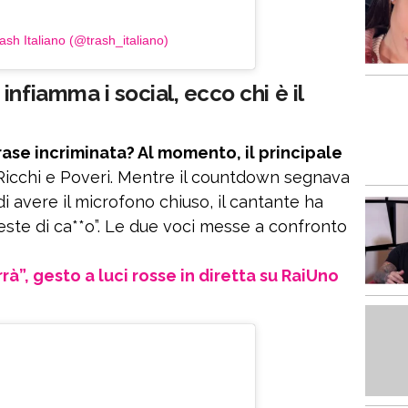
ash Italiano (@trash_italiano)
nfiamma i social, ecco chi è il
rase incriminata? Al momento, il principale
Ricchi e Poveri. Mentre il countdown segnava
di avere il microfono chiuso, il cantante ha
 teste di ca**o”. Le due voci messe a confronto
à”, gesto a luci rosse in diretta su RaiUno