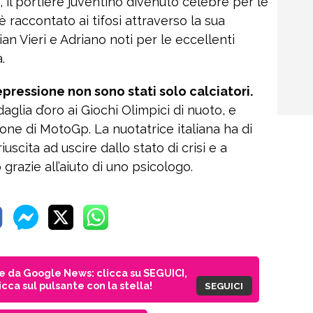
n, il portiere juventino divenuto celebre per le
 è raccontato ai tifosi attraverso la sua
an Vieri e Adriano noti per le eccellenti
.
pressione non sono stati solo calciatori.
glia d’oro ai Giochi Olimpici di nuoto, e
one di MotoGp. La nuotatrice italiana ha di
scita ad uscire dallo stato di crisi e a
 grazie all’aiuto di uno psicologo.
ie da Google News: clicca su SEGUICI,
cca sul pulsante con la stella!
SEGUICI