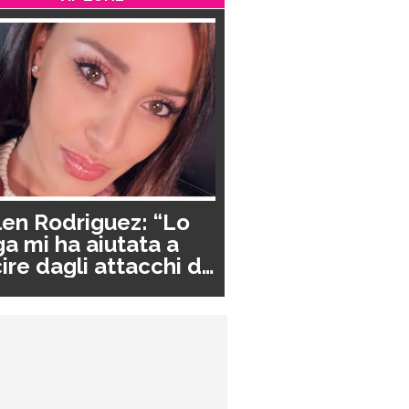
en Rodriguez: “Lo
a mi ha aiutata a
ire dagli attacchi di
nico”