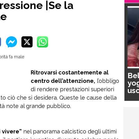
essione |Se la
le
Ritrovarsi costantemente al
Bel
centro dell’attenzione,
l’obbligo
yog
usc
di rendere prestazioni superiori
pa
to ciò che si desidera. Queste le cause della
tà note al grande pubblico.
i vivere”
nel panorama calcistico degli ultimi