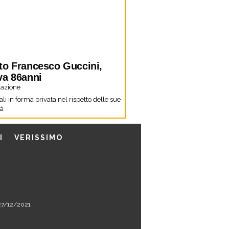
to Francesco Guccini,
va 86anni
azione
li in forma privata nel rispetto delle sue
tà
I
VERISSIMO
l 27/12/2021