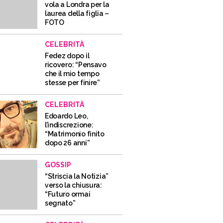
vola a Londra per la
laurea della figlia –
FOTO
CELEBRITÀ
Fedez dopo il
ricovero: “Pensavo
che il mio tempo
stesse per finire”
CELEBRITÀ
Edoardo Leo,
l’indiscrezione:
“Matrimonio finito
dopo 26 anni”
GOSSIP
“Striscia la Notizia”
verso la chiusura:
“Futuro ormai
segnato”