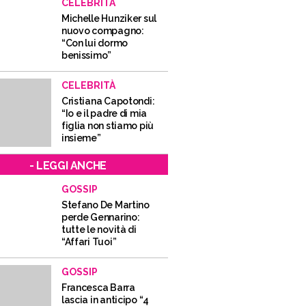
CELEBRITÀ
Michelle Hunziker sul
nuovo compagno:
“Con lui dormo
benissimo”
CELEBRITÀ
Cristiana Capotondi:
“Io e il padre di mia
figlia non stiamo più
insieme”
- LEGGI ANCHE
GOSSIP
Stefano De Martino
perde Gennarino:
tutte le novità di
“Affari Tuoi”
GOSSIP
Francesca Barra
lascia in anticipo “4