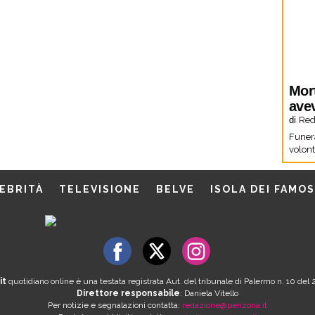
Mor
ave
di
Red
Funera
volon
EBRITÀ
TELEVISIONE
BELVE
ISOLA DEI FAMOS
it
quotidiano online è una testata registrata Aut. del tribunale di Palermo n. 10 de
Direttore responsabile
: Daniela Vitello
Per notizie e segnalazioni contatta:
redazione@perizona.it