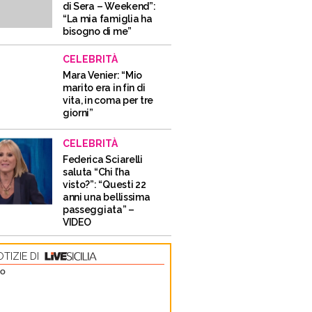
di Sera – Weekend”:
“La mia famiglia ha
bisogno di me”
CELEBRITÀ
Mara Venier: “Mio
marito era in fin di
vita, in coma per tre
giorni”
CELEBRITÀ
Federica Sciarelli
saluta “Chi l’ha
visto?”: “Questi 22
anni una bellissima
passeggiata” –
VIDEO
TIZIE DI
TO