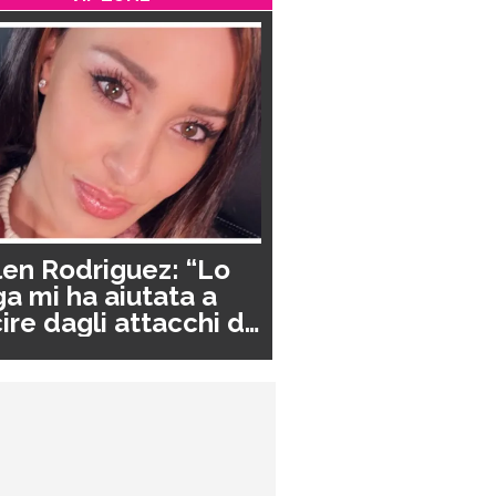
en Rodriguez: “Lo
a mi ha aiutata a
ire dagli attacchi di
nico”