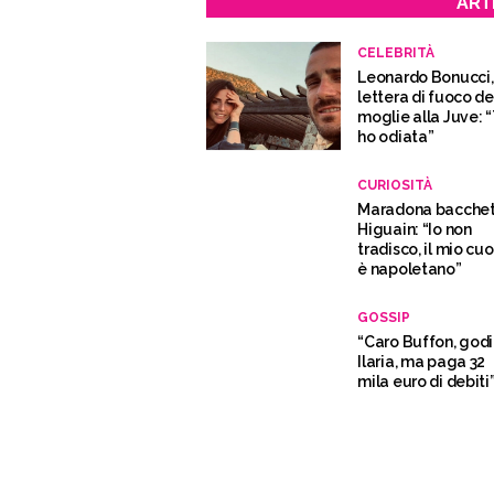
ART
CELEBRITÀ
Leonardo Bonucci,
lettera di fuoco de
moglie alla Juve: “
ho odiata”
CURIOSITÀ
Maradona bacche
Higuain: “Io non
tradisco, il mio cu
è napoletano”
GOSSIP
“Caro Buffon, godi
Ilaria, ma paga 32
mila euro di debiti