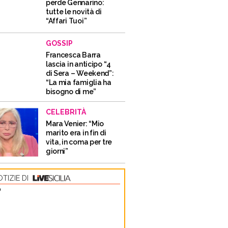
perde Gennarino:
tutte le novità di
“Affari Tuoi”
GOSSIP
Francesca Barra
lascia in anticipo “4
di Sera – Weekend”:
“La mia famiglia ha
bisogno di me”
CELEBRITÀ
Mara Venier: “Mio
marito era in fin di
vita, in coma per tre
giorni”
TIZIE DI
O