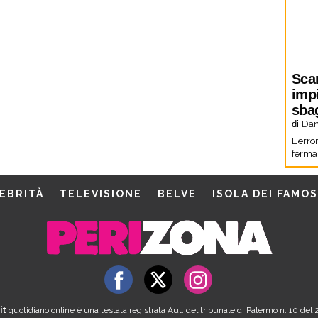
Sca
imp
sbag
di
Dani
L'erro
fermar
EBRITÀ
TELEVISIONE
BELVE
ISOLA DEI FAMOS
it
quotidiano online è una testata registrata Aut. del tribunale di Palermo n. 10 de