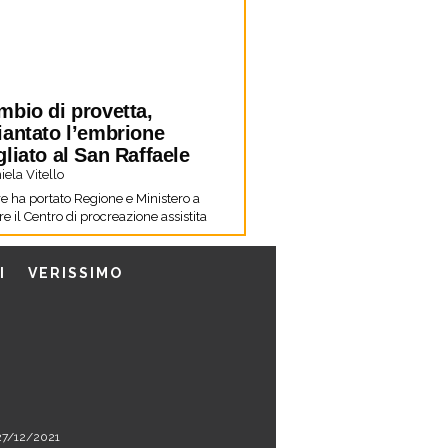
mbio di provetta,
iantato l’embrione
liato al San Raffaele
ela Vitello
re ha portato Regione e Ministero a
e il Centro di procreazione assistita
I
VERISSIMO
l 27/12/2021