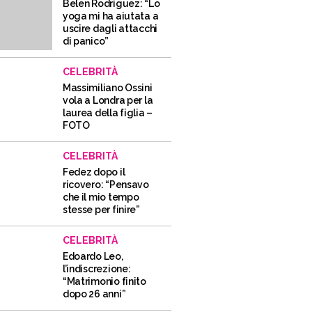
Belen Rodriguez: “Lo
yoga mi ha aiutata a
uscire dagli attacchi
di panico”
CELEBRITÀ
Massimiliano Ossini
vola a Londra per la
laurea della figlia –
FOTO
CELEBRITÀ
Fedez dopo il
ricovero: “Pensavo
che il mio tempo
stesse per finire”
CELEBRITÀ
Edoardo Leo,
l’indiscrezione:
“Matrimonio finito
dopo 26 anni”