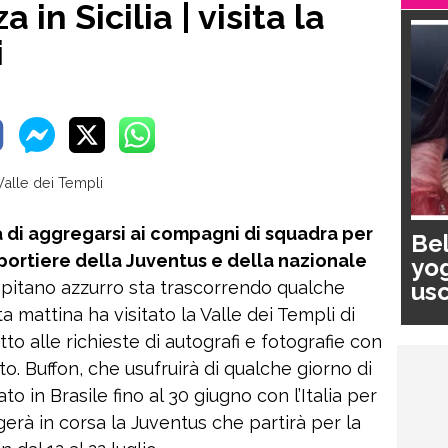
 in Sicilia | visita la
i
a di aggregarsi ai compagni di squadra per
Bel
l portiere della Juventus e della nazionale
yog
usc
apitano azzurro sta trascorrendo qualche
pa
ta mattina ha visitato la Valle dei Templi di
to alle richieste di autografi e fotografie con
to. Buffon, che usufruirà di qualche giorno di
 in Brasile fino al 30 giugno con l’Italia per
erà in corsa la Juventus che partirà per la