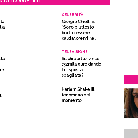
ICOLI CORRELATI
CELEBRITÀ
 la
Giorgio Chiellini:
lla
“Sono piuttosto
Ti
brutto, essere
calciatore mi ha
aiutato ad avere più
donne”
TELEVISIONE
tta
Rischiatutto, vince
132mila euro dando
ore
la risposta
sbagliata?
Harlem Shake |Il
fenomeno del
ti
momento
”