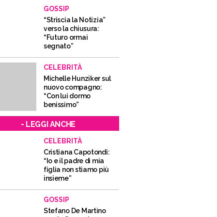
GOSSIP
“Striscia la Notizia”
verso la chiusura:
“Futuro ormai
segnato”
CELEBRITÀ
Michelle Hunziker sul
nuovo compagno:
“Con lui dormo
benissimo”
- LEGGI ANCHE
CELEBRITÀ
Cristiana Capotondi:
“Io e il padre di mia
figlia non stiamo più
insieme”
GOSSIP
Stefano De Martino