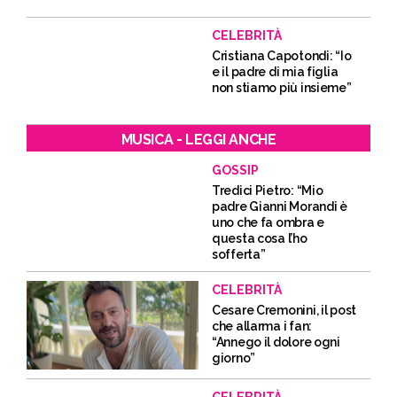
CELEBRITÀ
Cristiana Capotondi: “Io
e il padre di mia figlia
non stiamo più insieme”
MUSICA - LEGGI ANCHE
GOSSIP
Tredici Pietro: “Mio
padre Gianni Morandi è
uno che fa ombra e
questa cosa l’ho
sofferta”
CELEBRITÀ
Cesare Cremonini, il post
che allarma i fan:
“Annego il dolore ogni
giorno”
CELEBRITÀ