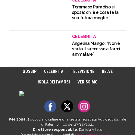
Tommaso Paradiso si
sposa: chi è e cosa fa la
sua futura moglie
CELEBRITÀ
Angelina Mango: “Non è
stato il successo a farmi
ammalare”
GOSSIP
CELEBRITÀ
TELEVISIONE
BELVE
ISOLA DEI FAMOSI
VERISSIMO
Perizona.it
quotidiano online è una testata registrata Aut. del tribunale
di Palermo n. 10 del 27/12/2021
Direttore responsabile
: Daniela Vitello
Per notizie e segnalazioni contatta:
redazione@perizona.it