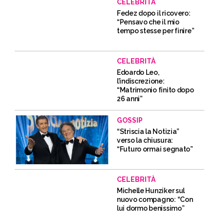
CELEBRITÀ
Fedez dopo il ricovero:
“Pensavo che il mio
tempo stesse per finire”
CELEBRITÀ
Edoardo Leo,
l’indiscrezione:
“Matrimonio finito dopo
26 anni”
GOSSIP
“Striscia la Notizia”
verso la chiusura:
“Futuro ormai segnato”
CELEBRITÀ
Michelle Hunziker sul
nuovo compagno: “Con
lui dormo benissimo”