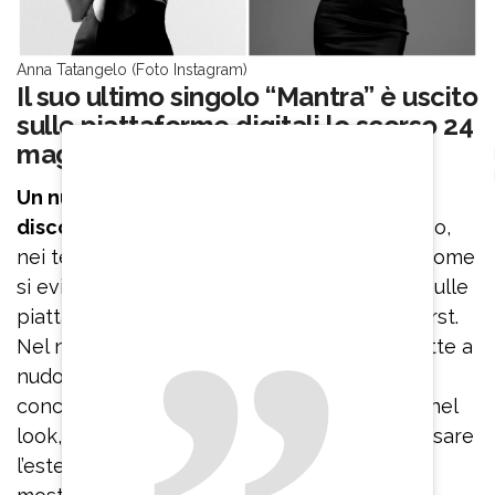
Anna Tatangelo (Foto Instagram)
Il suo ultimo singolo “Mantra” è uscito
sulle piattaforme digitali lo scorso 24
maggio
Un nuovo live e un nuovo progetto
discografico in cui riparte da zero
nel suono,
nei testi sinceri di un album in lavorazione, come
si evince dal nuovo singolo “Mantra”, uscito sulle
piattaforme digitali il 24 maggio per Artist First.
Nel nuovo brano la cantante di Latina si mette a
nudo come mai prima e lo stesso farà nel
concerto, dove per la prima volta ballerà e nel
look, che diventa parte del gioco che le fa usare
l’estetica come parte della narrazione per