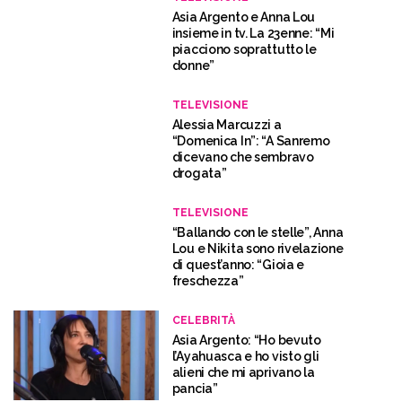
Asia Argento e Anna Lou
insieme in tv. La 23enne: “Mi
piacciono soprattutto le
donne”
TELEVISIONE
Alessia Marcuzzi a
“Domenica In”: “A Sanremo
dicevano che sembravo
drogata”
TELEVISIONE
“Ballando con le stelle”, Anna
Lou e Nikita sono rivelazione
di quest’anno: “Gioia e
freschezza”
CELEBRITÀ
Asia Argento: “Ho bevuto
l’Ayahuasca e ho visto gli
alieni che mi aprivano la
pancia”