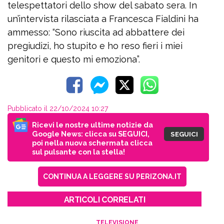
telespettatori dello show del sabato sera. In
un’intervista rilasciata a Francesca Fialdini ha
ammesso: “Sono riuscita ad abbattere dei
pregiudizi, ho stupito e ho reso fieri i miei
genitori e questo mi emoziona”.
Pubblicato il 22/10/2024 10:27
Ricevi le nostre ultime notizie da
Google News: clicca su SEGUICI,
SEGUICI
poi nella nuova schermata clicca
sul pulsante con la stella!
CONTINUA A LEGGERE SU PERIZONA.IT
ARTICOLI CORRELATI
TELEVISIONE