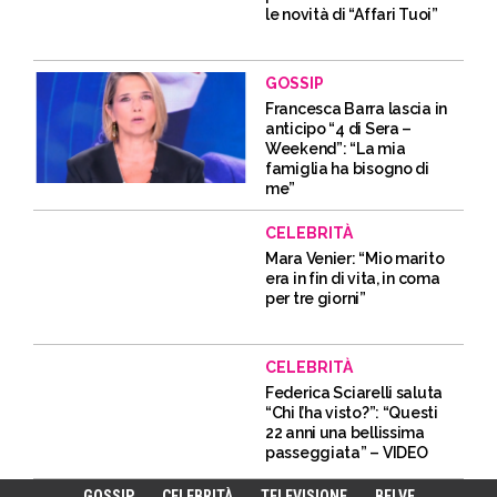
le novità di “Affari Tuoi”
GOSSIP
Francesca Barra lascia in
anticipo “4 di Sera –
Weekend”: “La mia
famiglia ha bisogno di
me”
CELEBRITÀ
Mara Venier: “Mio marito
era in fin di vita, in coma
per tre giorni”
CELEBRITÀ
Federica Sciarelli saluta
“Chi l’ha visto?”: “Questi
22 anni una bellissima
passeggiata” – VIDEO
GOSSIP
CELEBRITÀ
TELEVISIONE
BELVE