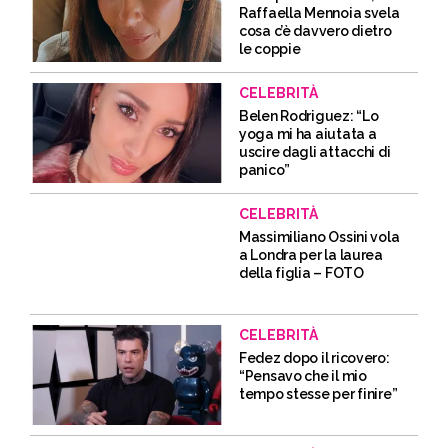
Raffaella Mennoia svela
cosa c’è davvero dietro
le coppie
CELEBRITÀ
Belen Rodriguez: “Lo
yoga mi ha aiutata a
uscire dagli attacchi di
panico”
CELEBRITÀ
Massimiliano Ossini vola
a Londra per la laurea
della figlia – FOTO
CELEBRITÀ
Fedez dopo il ricovero:
“Pensavo che il mio
tempo stesse per finire”