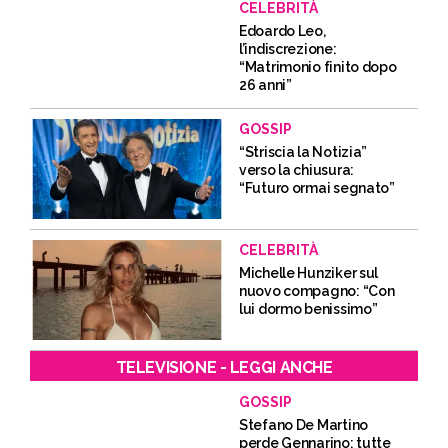
CELEBRITÀ
Edoardo Leo,
l’indiscrezione:
“Matrimonio finito dopo
26 anni”
GOSSIP
“Striscia la Notizia”
verso la chiusura:
“Futuro ormai segnato”
CELEBRITÀ
Michelle Hunziker sul
nuovo compagno: “Con
lui dormo benissimo”
TELEVISIONE - LEGGI ANCHE
GOSSIP
Stefano De Martino
perde Gennarino: tutte