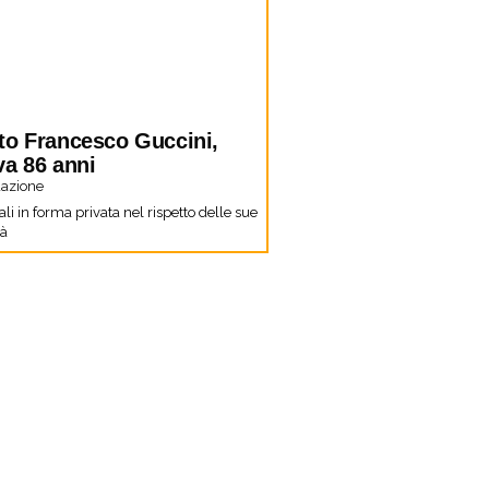
to Francesco Guccini,
va 86 anni
azione
li in forma privata nel rispetto delle sue
tà