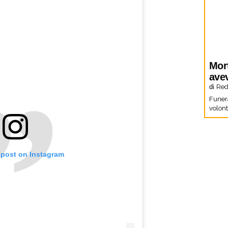
Mor
ave
di
Red
Funera
volon
 post on Instagram