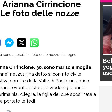
 Arianna Cirrincione
 Le foto delle nozze
Bel
yog
anna Cirrincione, 30, sono marito e moglie.
usc
e” nel 2019 ha detto sì con rito civile
pa
iva cornice della Valle di Badia, un antico
urare l’evento è stata la wedding planner
ima fila, Allegra, la figlia dei due sposi nata a
a portato le fedi.