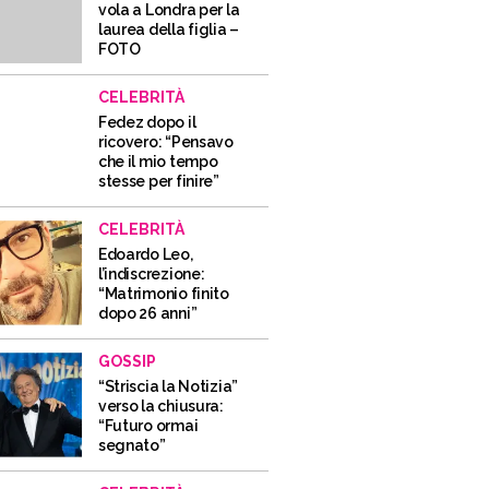
vola a Londra per la
laurea della figlia –
FOTO
CELEBRITÀ
Fedez dopo il
ricovero: “Pensavo
che il mio tempo
stesse per finire”
CELEBRITÀ
Edoardo Leo,
l’indiscrezione:
“Matrimonio finito
dopo 26 anni”
GOSSIP
“Striscia la Notizia”
verso la chiusura:
“Futuro ormai
segnato”