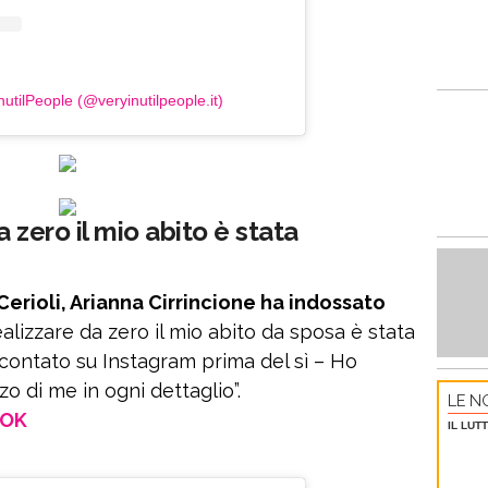
utilPeople (@veryinutilpeople.it)
 zero il mio abito è stata
erioli, Arianna Cirrincione ha indossato
ealizzare da zero il mio abito da sposa è stata
contato su Instagram prima del sì – Ho
o di me in ogni dettaglio”.
LE NO
OOK
IL LUT