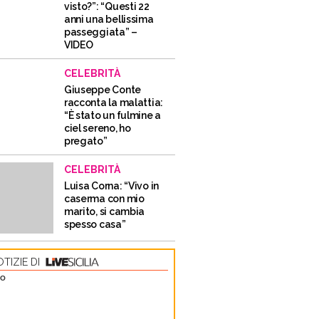
visto?”: “Questi 22
anni una bellissima
passeggiata” –
VIDEO
CELEBRITÀ
Giuseppe Conte
racconta la malattia:
“È stato un fulmine a
ciel sereno, ho
pregato”
CELEBRITÀ
Luisa Corna: “Vivo in
caserma con mio
marito, si cambia
spesso casa”
TIZIE DI
TO