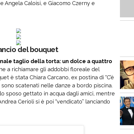
 e Angela Caloisi, e Giacomo Czerny e
l lancio del bouquet
nale taglio della torta: un dolce a quattro
e a richiamare gli addobbi floreale del
uet è stata Chiara Carcano, ex postina di “C’è
 si sono scatenati nelle danze a bordo piscina.
n lo sposo gettato in acqua dagli amici, mentre
 Andrea Cerioli si è poi “vendicato” lanciando