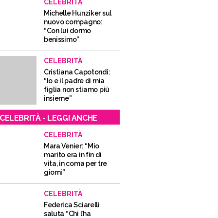
CELEBRITÀ
Michelle Hunziker sul
nuovo compagno:
“Con lui dormo
benissimo”
CELEBRITÀ
Cristiana Capotondi:
“Io e il padre di mia
figlia non stiamo più
insieme”
CELEBRITÀ - LEGGI ANCHE
CELEBRITÀ
Mara Venier: “Mio
marito era in fin di
vita, in coma per tre
giorni”
CELEBRITÀ
Federica Sciarelli
saluta “Chi l’ha