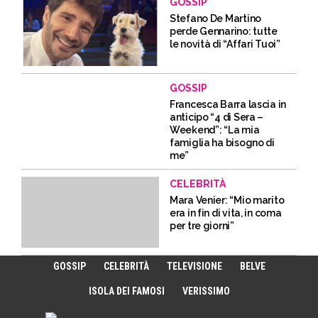
GOSSIP
Stefano De Martino
perde Gennarino: tutte
le novità di “Affari Tuoi”
GOSSIP
Francesca Barra lascia in
anticipo “4 di Sera –
Weekend”: “La mia
famiglia ha bisogno di
me”
CELEBRITÀ
Mara Venier: “Mio marito
era in fin di vita, in coma
per tre giorni”
GOSSIP
CELEBRITÀ
TELEVISIONE
BELVE
ISOLA DEI FAMOSI
VERISSIMO