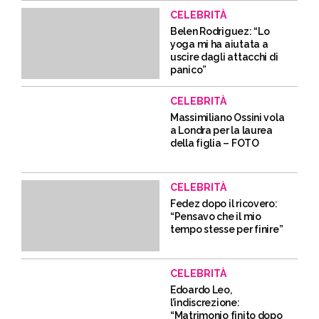
CELEBRITÀ
Belen Rodriguez: “Lo
yoga mi ha aiutata a
uscire dagli attacchi di
panico”
CELEBRITÀ
Massimiliano Ossini vola
a Londra per la laurea
della figlia – FOTO
CELEBRITÀ
Fedez dopo il ricovero:
“Pensavo che il mio
tempo stesse per finire”
CELEBRITÀ
Edoardo Leo,
l’indiscrezione:
“Matrimonio finito dopo