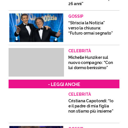
26 anni”
GOSSIP
“Striscia la Notizia”
verso la chiusura:
“Futuro ormai segnato”
CELEBRITÀ
Michelle Hunziker sul
nuovo compagno: “Con
lui dormo benissimo”
- LEGGI ANCHE
CELEBRITÀ
Cristiana Capotondi: “Io
e il padre di mia figlia
non stiamo più insieme”