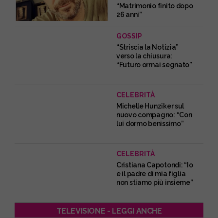
“Matrimonio finito dopo
26 anni”
GOSSIP
“Striscia la Notizia”
verso la chiusura:
“Futuro ormai segnato”
CELEBRITÀ
Michelle Hunziker sul
nuovo compagno: “Con
lui dormo benissimo”
CELEBRITÀ
Cristiana Capotondi: “Io
e il padre di mia figlia
non stiamo più insieme”
TELEVISIONE - LEGGI ANCHE