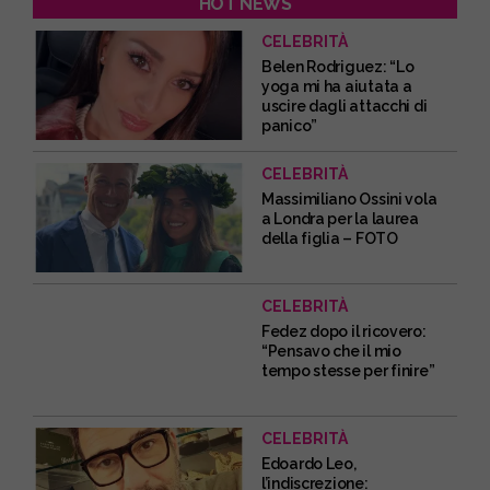
HOT NEWS
CELEBRITÀ
Belen Rodriguez: “Lo
yoga mi ha aiutata a
uscire dagli attacchi di
panico”
CELEBRITÀ
Massimiliano Ossini vola
a Londra per la laurea
della figlia – FOTO
CELEBRITÀ
Fedez dopo il ricovero:
“Pensavo che il mio
tempo stesse per finire”
CELEBRITÀ
Edoardo Leo,
l’indiscrezione: