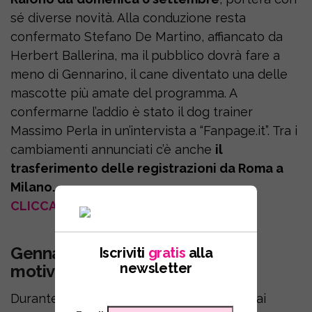
sé diverse novità. Alla conduzione resta
confermato Stefano De Martino, affiancato da
Herbert Ballerina, ma il pubblico dovrà fare a
meno di Gennarino, il cane diventato una delle
mascotte più amate del programma. A
confermarne l’addio è stato il dog trainer
Massimo Perla in un’intervista a “Fanpage.it”. Tra i
cambiamenti annunciati c’è anche
il
trasferimento delle registrazioni da Roma a
Milano.
CLICCA E SEGUICI SU FACEBOOK
Gennarino lascia “Affari Tuoi”, il
Iscriviti
gratis
alla
newsletter
motivo
Durante la presentazione dei palinsesti Rai