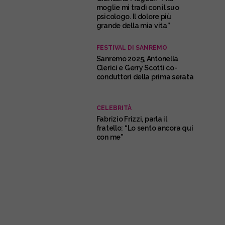
moglie mi tradì con il suo
psicologo. Il dolore più
grande della mia vita”
FESTIVAL DI SANREMO
Sanremo 2025, Antonella
Clerici e Gerry Scotti co-
conduttori della prima serata
CELEBRITÀ
Fabrizio Frizzi, parla il
fratello: “Lo sento ancora qui
con me”