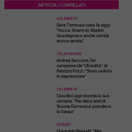
ARTICOLI CORRELATI
CELEBRITÀ
Sara Tommasi cosa fa oggi:
“Vivo a Sharm el-Sheikh.
Guadagnavo anche 10mila
euro a serata”
TELEVISIONE
Andrea Saccone, l’ex
campione de “L’Eredità” di
Fabrizio Frizzi: “Sono caduto
in depressione”
CELEBRITÀ
Claudio Lippi ricorda la sua
carriera: “Per dieci anni di
‘Buona Domenica’ prendevo
lo Xanax”
GOSSIP
Giancarlo Magalli: “Mia