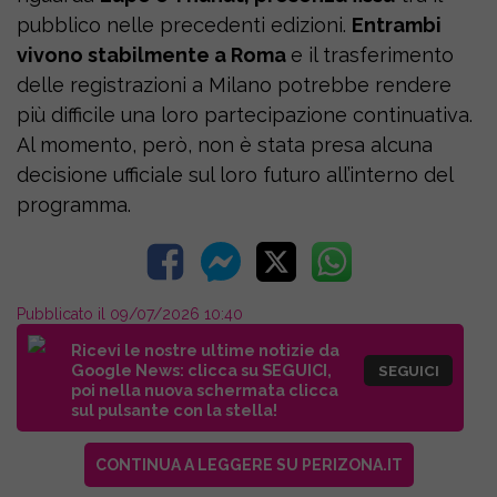
pubblico nelle precedenti edizioni.
Entrambi
vivono stabilmente a Roma
e il trasferimento
delle registrazioni a Milano potrebbe rendere
più difficile una loro partecipazione continuativa.
Al momento, però, non è stata presa alcuna
decisione ufficiale sul loro futuro all’interno del
programma.
Pubblicato il 09/07/2026 10:40
Ricevi le nostre ultime notizie da
Google News: clicca su SEGUICI,
SEGUICI
poi nella nuova schermata clicca
sul pulsante con la stella!
CONTINUA A LEGGERE SU PERIZONA.IT