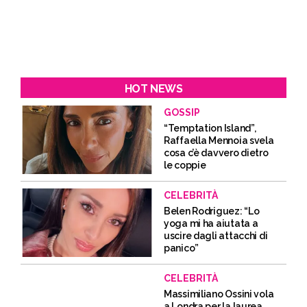
HOT NEWS
GOSSIP
“Temptation Island”,
Raffaella Mennoia svela
cosa c’è davvero dietro
le coppie
CELEBRITÀ
Belen Rodriguez: “Lo
yoga mi ha aiutata a
uscire dagli attacchi di
panico”
CELEBRITÀ
Massimiliano Ossini vola
a Londra per la laurea