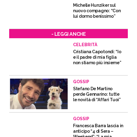
Michelle Hunziker sul
nuovo compagno: “Con
lui dormo benissimo”
- LEGGI ANCHE
CELEBRITÀ
Cristiana Capotondi: “Io
e il padre di mia figlia
non stiamo più insieme”
GOSSIP
Stefano De Martino
perde Gennarino: tutte
le novità di “Affari Tuoi”
GOSSIP
Francesca Barra lascia in
anticipo “4 di Sera –
Weekend”: “La mia