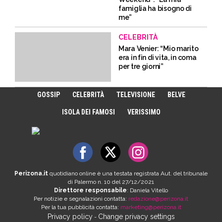
famiglia ha bisogno di
me”
CELEBRITÀ
Mara Venier: “Mio marito
era in fin di vita, in coma
per tre giorni”
GOSSIP
CELEBRITÀ
TELEVISIONE
BELVE
ISOLA DEI FAMOSI
VERISSIMO
Perizona.it
quotidiano online è una testata registrata Aut. del tribunale
di Palermo n. 10 del 27/12/2021
Direttore responsabile
: Daniela Vitello
Per notizie e segnalazioni contatta:
redazione@perizona.it
Per la tua pubblicità contatta:
marketing@perizona.it
Privacy policy
Change privacy settings
-