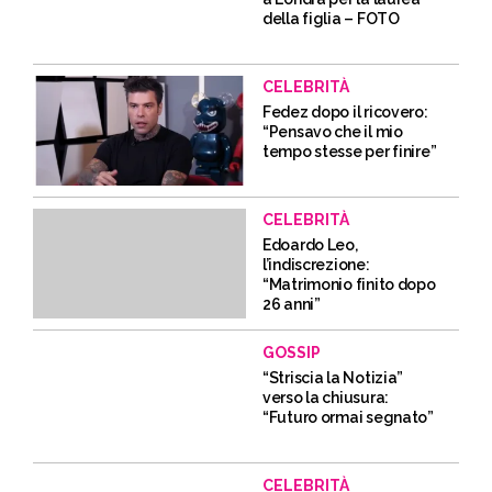
della figlia – FOTO
CELEBRITÀ
Fedez dopo il ricovero:
“Pensavo che il mio
tempo stesse per finire”
CELEBRITÀ
Edoardo Leo,
l’indiscrezione:
“Matrimonio finito dopo
26 anni”
GOSSIP
“Striscia la Notizia”
verso la chiusura:
“Futuro ormai segnato”
CELEBRITÀ