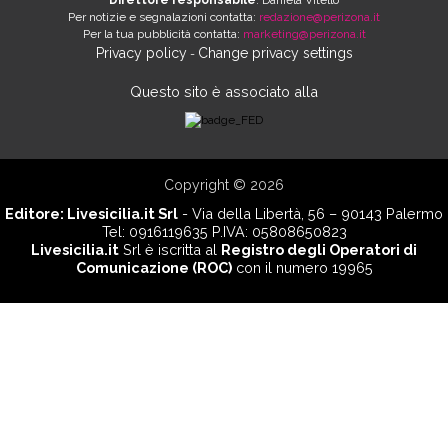
Direttore responsabile
: Daniela Vitello
Per notizie e segnalazioni contatta:
redazione@perizona.it
Per la tua pubblicità contatta:
marketing@perizona.it
Privacy policy
Change privacy settings
-
Questo sito è associato alla
Copyright © 2026
Editore:
Livesicilia.it Srl
- Via della Libertà, 56 – 90143 Palermo
Tel: 0916119635 P.IVA: 05808650823
Livesicilia.it
Srl è iscritta al
Registro degli Operatori di
Comunicazione (ROC)
con il numero 19965