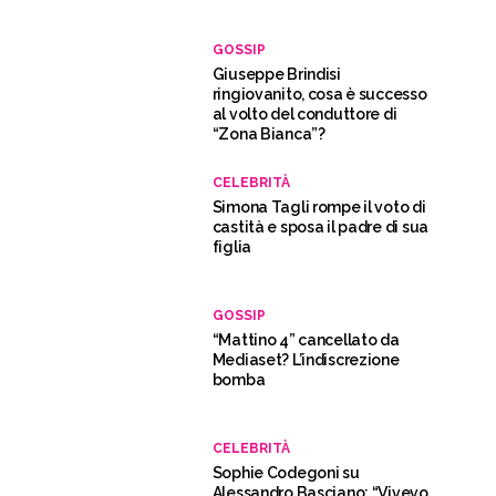
GOSSIP
Giuseppe Brindisi
ringiovanito, cosa è successo
al volto del conduttore di
“Zona Bianca”?
CELEBRITÀ
Simona Tagli rompe il voto di
castità e sposa il padre di sua
figlia
GOSSIP
“Mattino 4” cancellato da
Mediaset? L’indiscrezione
bomba
CELEBRITÀ
Sophie Codegoni su
Alessandro Basciano: “Vivevo