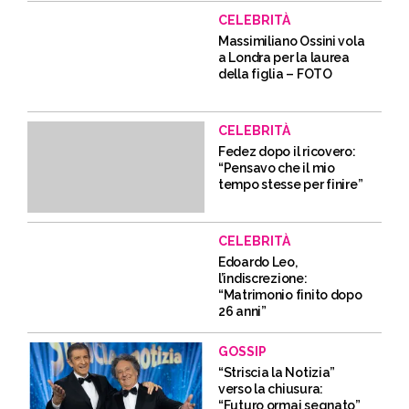
CELEBRITÀ
Massimiliano Ossini vola
a Londra per la laurea
della figlia – FOTO
CELEBRITÀ
Fedez dopo il ricovero:
“Pensavo che il mio
tempo stesse per finire”
CELEBRITÀ
Edoardo Leo,
l’indiscrezione:
“Matrimonio finito dopo
26 anni”
GOSSIP
“Striscia la Notizia”
verso la chiusura:
“Futuro ormai segnato”