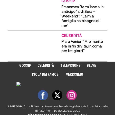
GOSSIP
Francesca Barra lascia in
anticipo “4 di Sera –
Weekend”: “La mia
famiglia ha bisogno di
me”
CELEBRITÀ
Mara Venier: “Mio marito
era in fin di vita, in coma
per tre giorni”
GOSSIP
CELEBRITÀ
TELEVISIONE
BELVE
ISOLA DEI FAMOSI
VERISSIMO
Perizona.it
quotidiano online è una testata registrata Aut. del tribunale
di Palermo n. 10 del 27/12/2021