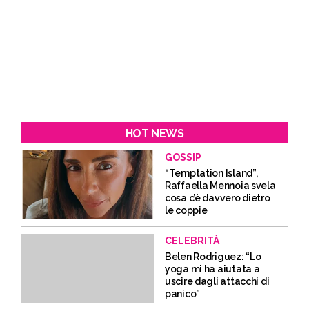
HOT NEWS
GOSSIP
“Temptation Island”,
Raffaella Mennoia svela
cosa c’è davvero dietro
le coppie
CELEBRITÀ
Belen Rodriguez: “Lo
yoga mi ha aiutata a
uscire dagli attacchi di
panico”