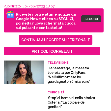
Pubblicato il 04/06/2023 18:07
Ricevi le nostre ultime notizie da
Google News: clicca su SEGUICI,
SEGUICI
poi nella nuova schermata clicca
sul pulsante con la stella!
CONTINUA A LEGGERE SU PERIZONA.IT
ARTICOLI CORRELATI
TELEVISIONE
Elena Maraga, la maestra
licenziata per OnlyFans:
“Nell’ultimo mese ho
guadagnato 40mila euro”
CURIOSITÀ
‘Stop’ ai bambini nella storica
Osteria: “La colpa è dei
genitori”